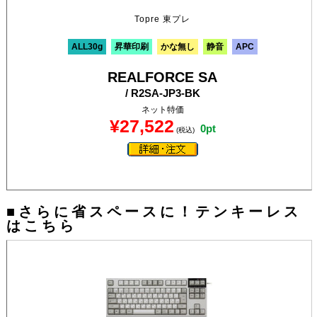
Topre 東プレ
ALL30g
昇華印刷
かな無し
静音
APC
REALFORCE SA
/ R2SA-JP3-BK
ネット特価
¥27,522
0pt
(税込)
■さらに省スペースに！テンキーレス
はこちら