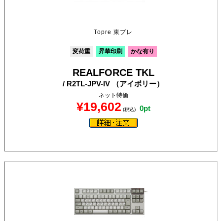
Topre 東プレ
変荷重
昇華印刷
かな有り
REALFORCE TKL
/ R2TL-JPV-IV （アイボリー）
ネット特価
¥19,602
0pt
(税込)