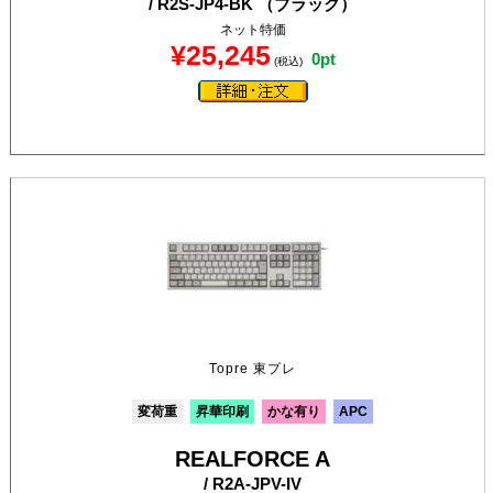
/ R2S-JP4-BK （ブラック）
ネット特価
¥25,245
0pt
(税込)
Topre 東プレ
変荷重
昇華印刷
かな有り
APC
REALFORCE A
/ R2A-JPV-IV