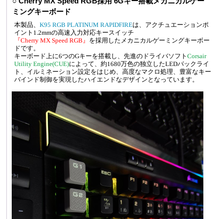
○ Cherry MX Speed RGB採用 6Gキー搭載メカニカルゲー
ミングキーボード
本製品、
K95 RGB PLATINUM RAPIDFIRE
は、アクチュエーションポ
イント1.2mmの高速入力対応キースイッチ
『Cherry MX Speed RGB』
を採用したメカニカルゲーミングキーボー
ドです。
キーボード上に6つのGキーを搭載し、先進のドライバソフト
Corsair
Utility Engine(CUE)
によって、約1680万色の独立したLEDバックライ
ト、イルミネーション設定をはじめ、高度なマクロ処理、豊富なキー
バインド制御を実現したハイエンドなデザインとなっています。