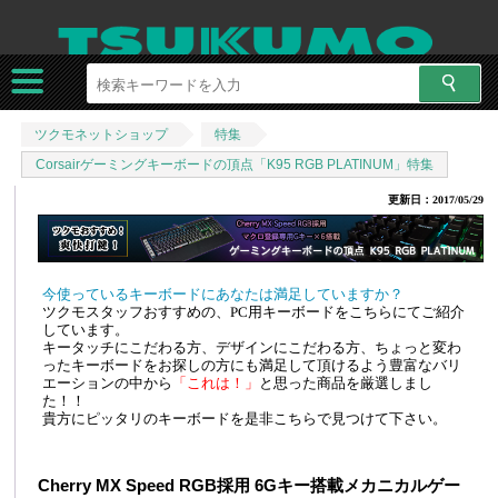
ツクモネットショップ
特集
Corsairゲーミングキーボードの頂点「K95 RGB PLATINUM」特集
更新日：2017/05/29
今使っているキーボードにあなたは満足していますか？
ツクモスタッフおすすめの、PC用キーボードをこちらにてご紹介
しています。
キータッチにこだわる方、デザインにこだわる方、ちょっと変わ
ったキーボードをお探しの方にも満足して頂けるよう豊富なバリ
エーションの中から
「これは！」
と思った商品を厳選しまし
た！！
貴方にピッタリのキーボードを是非こちらで見つけて下さい。
Cherry MX Speed RGB採用 6Gキー搭載メカニカルゲー