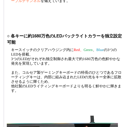
ーブルチャンネル
を備えています。
○ 各キーに約1680万色のLEDバックライトカラーを独立設定
可能
キースイッチのクリアハウジング内に
Red、
Green
、
Blue
の3つの
LEDを搭載、
3つのLEDがそれぞれ独立制御され最大で約1680万色の色鮮やかな
発光を実現しています。
また、コルセア製ゲーミングキーボードの特長のひとつであるフロ
ーティングキーは、内部に組み込まれたLEDの光をキー全体に拡散
させるように輝くため、
他社製のLEDライティングキーボードよりも明るく鮮やかに輝きま
す。