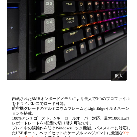
内蔵された8MBオンボードメモリにより最大で3つのプロファイル
をドライバレスでロード可能。
航空機グレードのアルミニウムフレームとLightEdgeイルミネーシ
ョンを搭載、
100%アンチゴースト、Nキーロールオーバー対応、最大1000Hzの
レポートレートを4段階で切り替え可能です。
プレイ中の誤操作を防ぐWindowsロック機能、パススルーに対応し
たUSBポート、ヘッドセットのケーブルマネジメントに最適な
Xケ