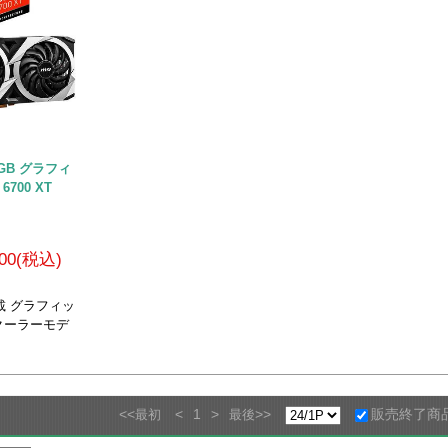
12GB グラフィ
6700 XT
600(税込)
T搭載 グラフィッ
クーラーモデ
<<
<
1
>
>>
販売終了商
最初
最後