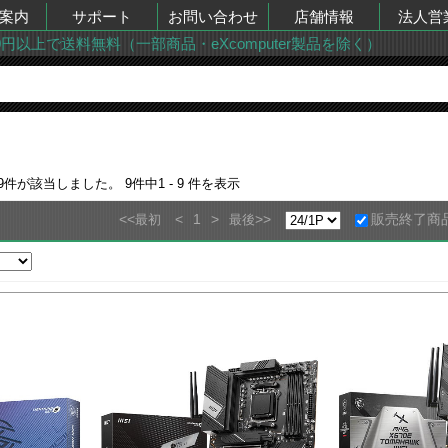
案内
サポート
お問い合わせ
店舗情報
法人営
00円以上で送料無料（一部商品・eXcomputer製品を除く）
9
件が該当しました。
9
件中
1 - 9
件を表示
<<
<
1
>
>>
販売終了商
最初
最後