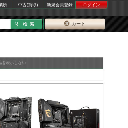
業所
中古(買取)
新規会員登録
ログイン
カート
品を表示しない