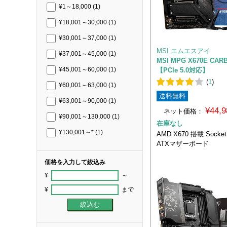
¥1～18,000
(1)
¥18,001～30,000
(1)
¥30,001～37,000
(1)
MSI エムエスアイ
¥37,001～45,000
(1)
MSI MPG X670E CA
【PCIe 5.0対応】
¥45,001～60,000
(1)
(
1
)
¥60,001～63,000
(1)
送料無料
¥63,001～90,000
(1)
¥44,
ネット価格：
¥90,001～130,000
(1)
在庫なし
¥130,001～*
(1)
AMD X670 搭載 Socke
ATXマザーボード
価格を入力して絞込み
¥
～
¥
まで