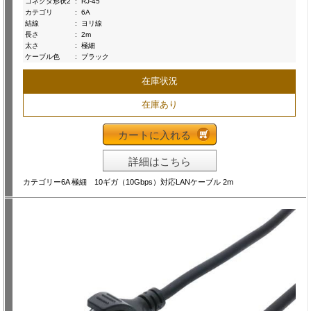
コネクタ形状2
:
RJ-45
カテゴリ
:
6A
結線
:
ヨリ線
長さ
:
2m
太さ
:
極細
ケーブル色
:
ブラック
在庫状況
在庫あり
カートに入れる
詳細はこちら
カテゴリー6A 極細 10ギガ（10Gbps）対応LANケーブル 2m