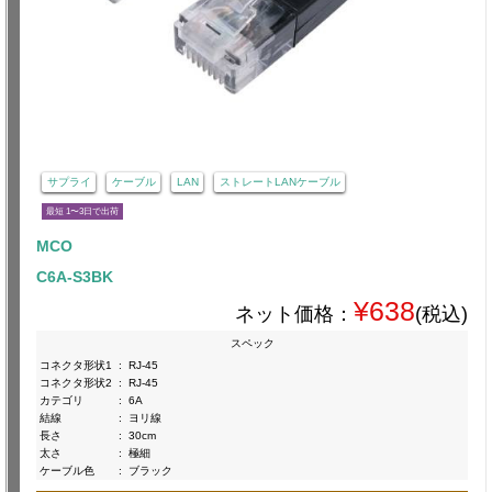
サプライ
ケーブル
LAN
ストレートLANケーブル
最短 1〜3日で出荷
MCO
C6A-S3BK
¥638
ネット価格：
(税込)
スペック
コネクタ形状1
:
RJ-45
コネクタ形状2
:
RJ-45
カテゴリ
:
6A
結線
:
ヨリ線
長さ
:
30cm
太さ
:
極細
ケーブル色
:
ブラック