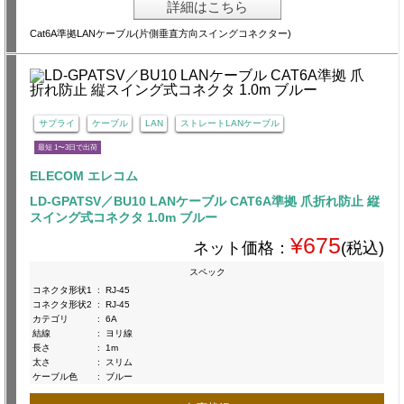
詳細はこちら
Cat6A準拠LANケーブル(片側垂直方向スイングコネクター)
サプライ
ケーブル
LAN
ストレートLANケーブル
最短 1〜3日で出荷
ELECOM エレコム
LD-GPATSV／BU10 LANケーブル CAT6A準拠 爪折れ防止 縦
スイング式コネクタ 1.0m ブルー
¥675
ネット価格：
(税込)
スペック
コネクタ形状1
:
RJ-45
コネクタ形状2
:
RJ-45
カテゴリ
:
6A
結線
:
ヨリ線
長さ
:
1m
太さ
:
スリム
ケーブル色
:
ブルー