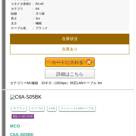
コネクタ形状2
:
RJ-45
カテゴリ
:
6A
結線
:
ヨリ線
長さ
:
3m
太さ
:
極細
ケーブル色
:
ブラック
在庫状況
在庫あり
カートに入れる
詳細はこちら
カテゴリー6A 極細 10ギガ（10Gbps）対応LANケーブル 3m
サプライ
ケーブル
LAN
ストレートLANケーブル
最短 1〜3日で出荷
MCO
C6A-S05BK