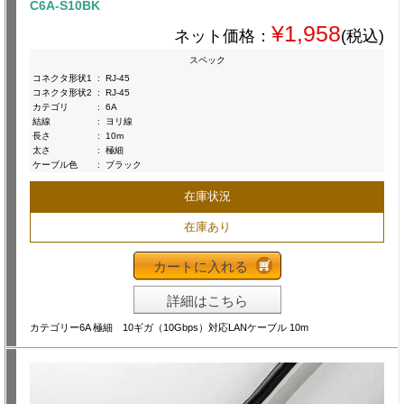
C6A-S10BK
¥1,958
ネット価格：
(税込)
スペック
コネクタ形状1
:
RJ-45
コネクタ形状2
:
RJ-45
カテゴリ
:
6A
結線
:
ヨリ線
長さ
:
10m
太さ
:
極細
ケーブル色
:
ブラック
在庫状況
在庫あり
カートに入れる
詳細はこちら
カテゴリー6A 極細 10ギガ（10Gbps）対応LANケーブル 10m