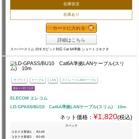
在庫状況
在庫あり
カートに入れる
詳細はこちら
スーパースリム 10ギガビット対応 Cat 6A準拠 ショートコネクタ
サプライ
ケーブル
LAN
ストレートLANケーブル
最短 1〜3日で出荷
ELECOM エレコム
LD-GPASS/BU10 Cat6A準拠LANケーブル(スリム) 10m
¥1,820
ネット価格：
(税込)
スペック
コネクタ形状1
:
RJ-45
コネクタ形状2
:
RJ-45