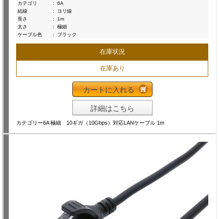
カテゴリ
:
6A
結線
:
ヨリ線
長さ
:
1m
太さ
:
極細
ケーブル色
:
ブラック
在庫状況
在庫あり
カートに入れる
詳細はこちら
カテゴリー6A 極細 10ギガ（10Gbps）対応LANケーブル 1m