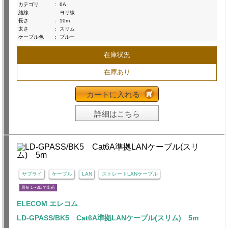
カテゴリ
:
6A
結線
:
ヨリ線
長さ
:
10m
太さ
:
スリム
ケーブル色
:
ブルー
在庫状況
在庫あり
カートに入れる
詳細はこちら
サプライ
ケーブル
LAN
ストレートLANケーブル
最短 1〜3日で出荷
ELECOM エレコム
LD-GPASS/BK5 Cat6A準拠LANケーブル(スリム) 5m