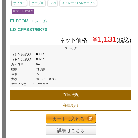
サプライ
ケーブル
LAN
ストレートLANケーブル
最短 1〜3日で出荷
ELECOM エレコム
LD-GPASST/BK70
¥1,131
ネット価格：
(税込)
スペック
コネクタ形状1
:
RJ-45
コネクタ形状2
:
RJ-45
カテゴリ
:
6A
結線
:
ヨリ線
長さ
:
7m
太さ
:
スーパースリム
ケーブル色
:
ブラック
在庫状況
在庫あり
カートに入れる
詳細はこちら