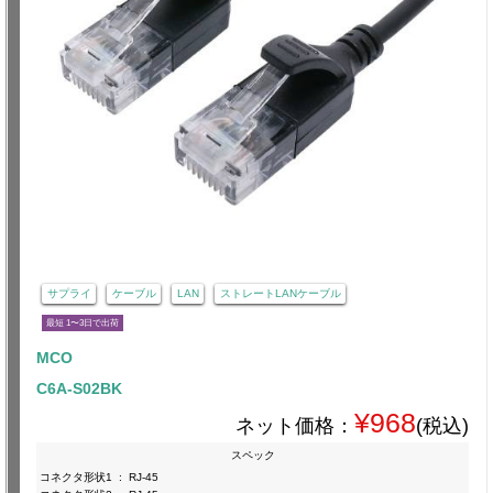
サプライ
ケーブル
LAN
ストレートLANケーブル
最短 1〜3日で出荷
MCO
C6A-S02BK
¥968
ネット価格：
(税込)
スペック
コネクタ形状1
:
RJ-45