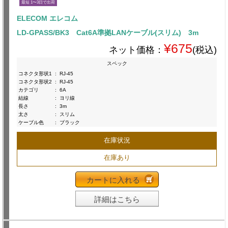
最短 1〜3日で出荷
ELECOM エレコム
LD-GPASS/BK3 Cat6A準拠LANケーブル(スリム) 3m
¥675
ネット価格：
(税込)
スペック
コネクタ形状1
:
RJ-45
コネクタ形状2
:
RJ-45
カテゴリ
:
6A
結線
:
ヨリ線
長さ
:
3m
太さ
:
スリム
ケーブル色
:
ブラック
在庫状況
在庫あり
カートに入れる
詳細はこちら