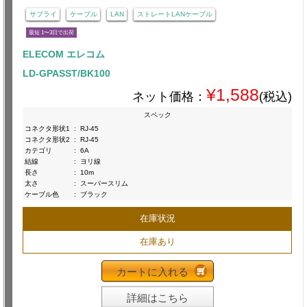
サプライ
ケーブル
LAN
ストレートLANケーブル
最短 1〜3日で出荷
ELECOM エレコム
LD-GPASST/BK100
¥1,588
ネット価格：
(税込)
スペック
コネクタ形状1
:
RJ-45
コネクタ形状2
:
RJ-45
カテゴリ
:
6A
結線
:
ヨリ線
長さ
:
10m
太さ
:
スーパースリム
ケーブル色
:
ブラック
在庫状況
在庫あり
カートに入れる
詳細はこちら