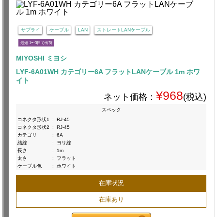
サプライ
ケーブル
LAN
ストレートLANケーブル
最短 1〜3日で出荷
MIYOSHI ミヨシ
LYF-6A01WH カテゴリー6A フラットLANケーブル 1m ホワ
イト
¥968
ネット価格：
(税込)
スペック
コネクタ形状1
:
RJ-45
コネクタ形状2
:
RJ-45
カテゴリ
:
6A
結線
:
ヨリ線
長さ
:
1m
太さ
:
フラット
ケーブル色
:
ホワイト
在庫状況
在庫あり