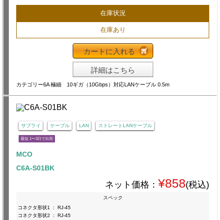
在庫状況
在庫あり
カートに入れる
詳細はこちら
カテゴリー6A 極細 10ギガ（10Gbps）対応LANケーブル 0.5m
サプライ
ケーブル
LAN
ストレートLANケーブル
最短 1〜3日で出荷
MCO
C6A-S01BK
¥858
ネット価格：
(税込)
スペック
コネクタ形状1
:
RJ-45
コネクタ形状2
:
RJ-45