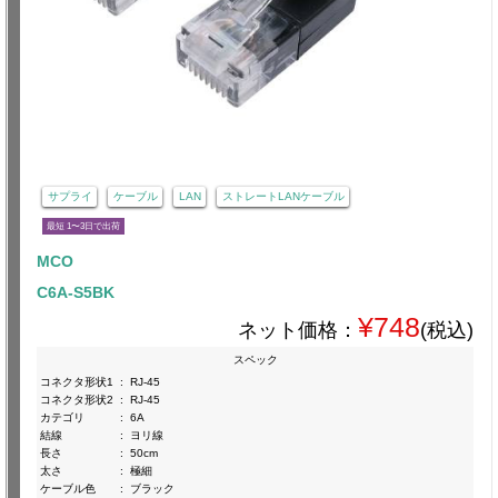
サプライ
ケーブル
LAN
ストレートLANケーブル
最短 1〜3日で出荷
MCO
C6A-S5BK
¥748
ネット価格：
(税込)
スペック
コネクタ形状1
:
RJ-45
コネクタ形状2
:
RJ-45
カテゴリ
:
6A
結線
:
ヨリ線
長さ
:
50cm
太さ
:
極細
ケーブル色
:
ブラック