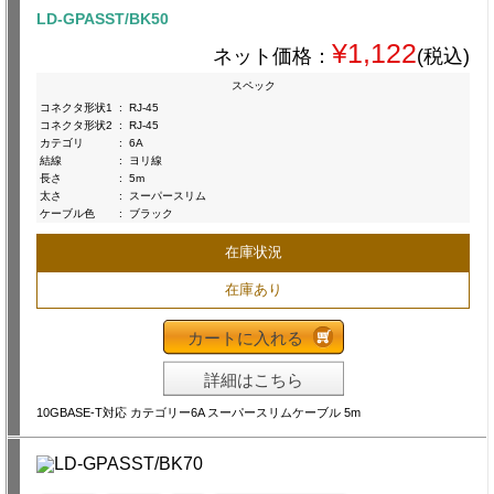
LD-GPASST/BK50
¥1,122
ネット価格：
(税込)
スペック
コネクタ形状1
:
RJ-45
コネクタ形状2
:
RJ-45
カテゴリ
:
6A
結線
:
ヨリ線
長さ
:
5m
太さ
:
スーパースリム
ケーブル色
:
ブラック
在庫状況
在庫あり
カートに入れる
詳細はこちら
10GBASE-T対応 カテゴリー6A スーパースリムケーブル 5m