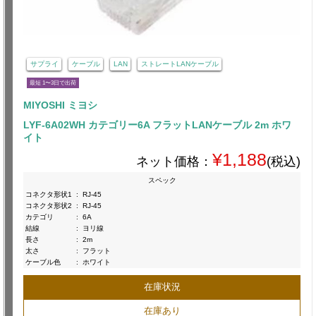
サプライ
ケーブル
LAN
ストレートLANケーブル
最短 1〜3日で出荷
MIYOSHI ミヨシ
LYF-6A02WH カテゴリー6A フラットLANケーブル 2m ホワ
イト
¥1,188
ネット価格：
(税込)
スペック
コネクタ形状1
:
RJ-45
コネクタ形状2
:
RJ-45
カテゴリ
:
6A
結線
:
ヨリ線
長さ
:
2m
太さ
:
フラット
ケーブル色
:
ホワイト
在庫状況
在庫あり