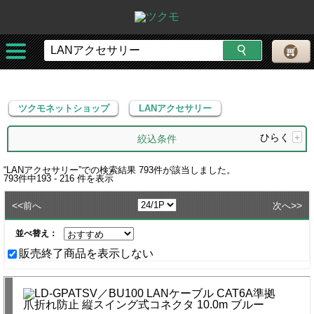
ツクモネットショップ
LANアクセサリー
ツクモネットショップ
LANアクセサリー
ひらく
+
絞込条件
“
LANアクセサリー
”での検索結果
793
件が該当しました。
793
件中
193 - 216
件を表示
<<
>>
前へ
次へ
並べ替え：
販売終了商品を表示しない