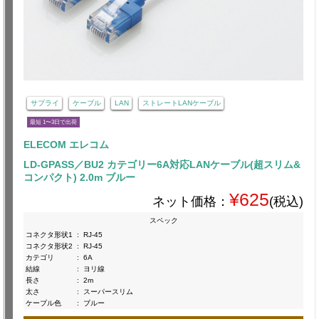
サプライ
ケーブル
LAN
ストレートLANケーブル
最短 1〜3日で出荷
ELECOM エレコム
LD-GPASS／BU2 カテゴリー6A対応LANケーブル(超スリム&
コンパクト) 2.0m ブルー
¥625
ネット価格：
(税込)
スペック
コネクタ形状1
:
RJ-45
コネクタ形状2
:
RJ-45
カテゴリ
:
6A
結線
:
ヨリ線
長さ
:
2m
太さ
:
スーパースリム
ケーブル色
:
ブルー