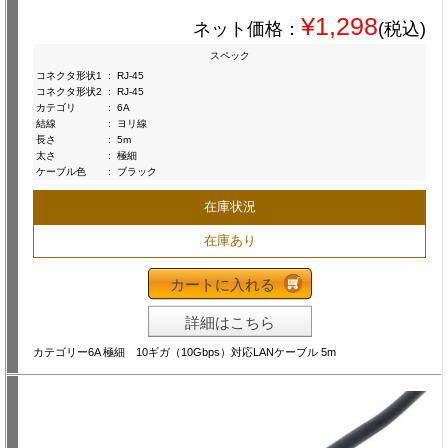
¥1,298
ネット価格：
(税込)
スペック
コネクタ形状1
:
RJ-45
コネクタ形状2
:
RJ-45
カテゴリ
:
6A
結線
:
ヨリ線
長さ
:
5m
太さ
:
極細
ケーブル色
:
ブラック
在庫状況
在庫あり
カートに入れる
詳細はこちら
カテゴリー6A 極細 10ギガ（10Gbps）対応LANケーブル 5m