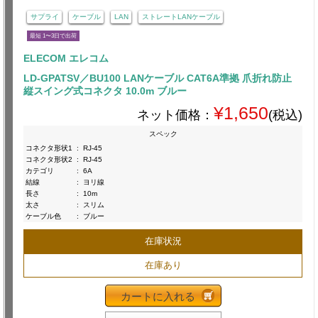
サプライ
ケーブル
LAN
ストレートLANケーブル
最短 1〜3日で出荷
ELECOM エレコム
LD-GPATSV／BU100 LANケーブル CAT6A準拠 爪折れ防止
縦スイング式コネクタ 10.0m ブルー
¥1,650
ネット価格：
(税込)
スペック
コネクタ形状1
:
RJ-45
コネクタ形状2
:
RJ-45
カテゴリ
:
6A
結線
:
ヨリ線
長さ
:
10m
太さ
:
スリム
ケーブル色
:
ブルー
在庫状況
在庫あり
カートに入れる