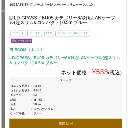
10GBASE-T対応 カテゴリー6A スーパースリムケーブル 10m
サプライ
ケーブル
LAN
ストレートLANケーブル
最短 1〜3日で出荷
ELECOM エレコム
LD-GPASS／BU05 カテゴリー6A対応LANケーブル(超スリム
&コンパクト) 0.5m ブルー
¥533
ネット価格：
(税込)
スペック
コネクタ形状1
:
RJ-45
コネクタ形状2
:
RJ-45
カテゴリ
:
6A
結線
:
ヨリ線
長さ
:
50cm
太さ
:
スーパースリム
ケーブル色
:
ブルー
在庫状況