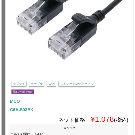
サプライ
ケーブル
LAN
ストレートLANケーブル
最短 1〜3日で出荷
MCO
C6A-S03BK
¥1,078
ネット価格：
(税込)
スペック
コネクタ形状1
:
RJ-45