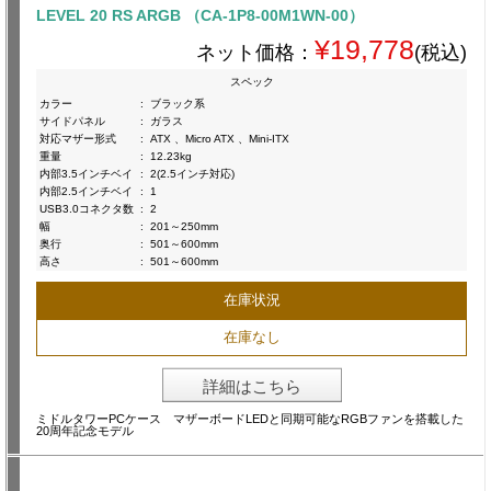
LEVEL 20 RS ARGB （CA-1P8-00M1WN-00）
¥19,778
ネット価格：
(税込)
スペック
カラー
:
ブラック系
サイドパネル
:
ガラス
対応マザー形式
:
ATX 、Micro ATX 、Mini-ITX
重量
:
12.23kg
内部3.5インチベイ
:
2(2.5インチ対応)
内部2.5インチベイ
:
1
USB3.0コネクタ数
:
2
幅
:
201～250mm
奥行
:
501～600mm
高さ
:
501～600mm
在庫状況
在庫なし
詳細はこちら
ミドルタワーPCケース マザーボードLEDと同期可能なRGBファンを搭載した
20周年記念モデル