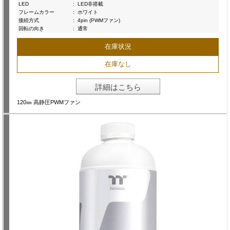
LED
:
LED非搭載
フレームカラー
:
ホワイト
接続方式
:
4pin (PWMファン)
回転の向き
:
通常
在庫状況
在庫なし
詳細はこちら
120㎜ 高静圧PWMファン