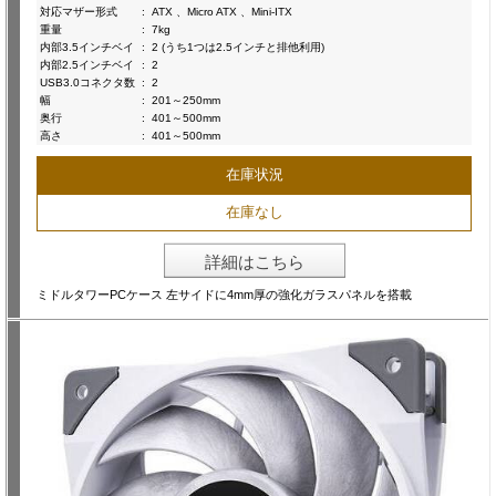
対応マザー形式
:
ATX 、Micro ATX 、Mini-ITX
重量
:
7kg
内部3.5インチベイ
:
2 (うち1つは2.5インチと排他利用)
内部2.5インチベイ
:
2
USB3.0コネクタ数
:
2
幅
:
201～250mm
奥行
:
401～500mm
高さ
:
401～500mm
在庫状況
在庫なし
詳細はこちら
ミドルタワーPCケース 左サイドに4mm厚の強化ガラスパネルを搭載