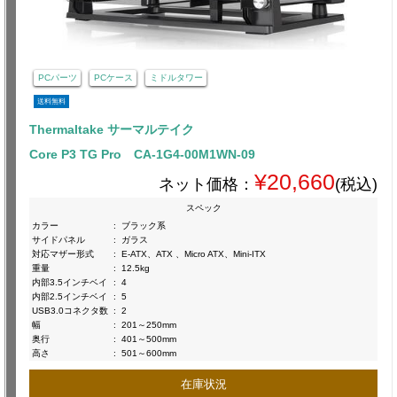
PCパーツ
PCケース
ミドルタワー
送料無料
Thermaltake サーマルテイク
Core P3 TG Pro CA-1G4-00M1WN-09
¥20,660
ネット価格：
(税込)
スペック
カラー
:
ブラック系
サイドパネル
:
ガラス
対応マザー形式
:
E-ATX、ATX 、Micro ATX、Mini-ITX
重量
:
12.5kg
内部3.5インチベイ
:
4
内部2.5インチベイ
:
5
USB3.0コネクタ数
:
2
幅
:
201～250mm
奥行
:
401～500mm
高さ
:
501～600mm
在庫状況