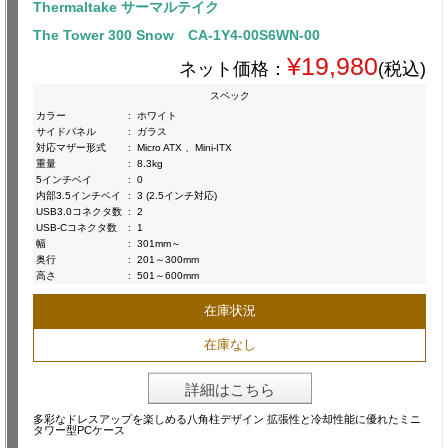
Thermaltake サーマルテイク
The Tower 300 Snow CA-1Y4-00S6WN-00
¥19,980
ネット価格：
(税込)
スペック
カラー
:
ホワイト
サイドパネル
:
ガラス
対応マザー形式
:
Micro ATX 、Mini-ITX
重量
:
8.3kg
5インチベイ
:
0
内部3.5インチベイ
:
3 (2.5インチ対応)
USB3.0コネクタ数
:
2
USB-Cコネクタ数
:
1
幅
:
301mm～
奥行
:
201～300mm
高さ
:
501～600mm
在庫状況
在庫なし
詳細はこちら
多彩なドレスアップを楽しめる八角柱デザイン 拡張性と冷却性能に優れたミニ
タワー型PCケース