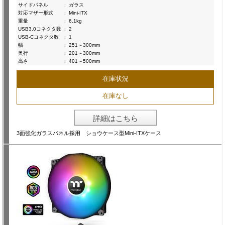
サイドパネル
:
ガラス
対応マザー形式
:
Mini-ITX
重量
:
6.1kg
USB3.0コネクタ数
:
2
USB-Cコネクタ数
:
1
幅
:
251～300mm
奥行
:
201～300mm
高さ
:
401～500mm
在庫状況
在庫なし
詳細はこちら
3面強化ガラスパネル採用 ショウケース型Mini-ITXケース