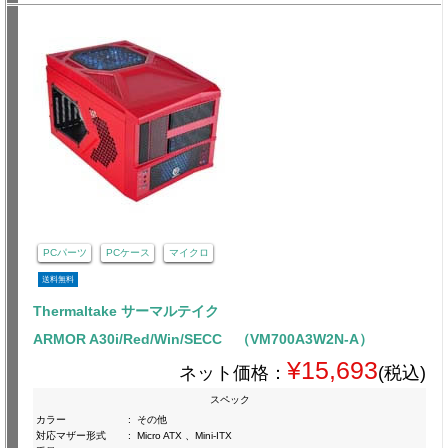
PCパーツ
PCケース
マイクロ
送料無料
Thermaltake サーマルテイク
ARMOR A30i/Red/Win/SECC （VM700A3W2N-A）
¥15,693
ネット価格：
(税込)
スペック
カラー
:
その他
対応マザー形式
:
Micro ATX 、Mini-ITX