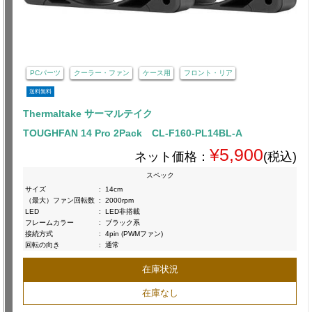
PCパーツ
クーラー・ファン
ケース用
フロント・リア
送料無料
Thermaltake サーマルテイク
TOUGHFAN 14 Pro 2Pack CL-F160-PL14BL-A
¥5,900
ネット価格：
(税込)
スペック
サイズ
:
14cm
（最大）ファン回転数
:
2000rpm
LED
:
LED非搭載
フレームカラー
:
ブラック系
接続方式
:
4pin (PWMファン)
回転の向き
:
通常
在庫状況
在庫なし