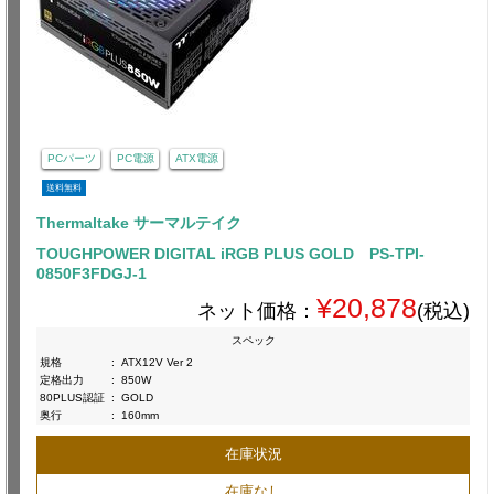
PCパーツ
PC電源
ATX電源
送料無料
Thermaltake サーマルテイク
TOUGHPOWER DIGITAL iRGB PLUS GOLD PS-TPI-
0850F3FDGJ-1
¥20,878
ネット価格：
(税込)
スペック
規格
:
ATX12V Ver 2
定格出力
:
850W
80PLUS認証
:
GOLD
奥行
:
160mm
在庫状況
在庫なし