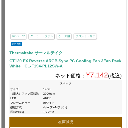
PCパーツ
クーラー・ファン
ケース用
フロント・リア
送料無料
Thermaltake サーマルテイク
CT120 EX Reverse ARGB Sync PC Cooling Fan 3Fan Pack
White CL-F194-PL12SW-A
¥7,142
ネット価格：
(税込)
スペック
サイズ
:
12cm
（最大）ファン回転数
:
2000rpm
LED
:
ARGB
フレームカラー
:
ホワイト
接続方式
:
4pin (PWMファン)
回転の向き
:
リバース
在庫状況