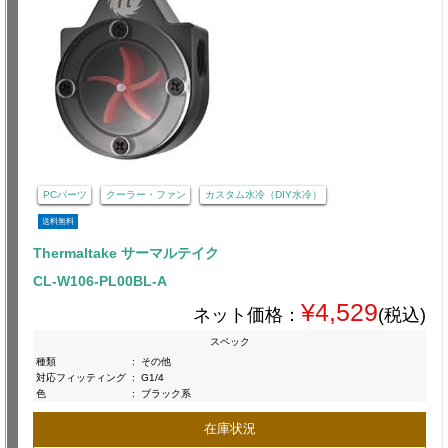
PCパーツ
クーラー・ファン
カスタム水冷（DIY水冷）
送料無料
Thermaltake サーマルテイク
CL-W106-PL00BL-A
¥4,529
ネット価格：
(税込)
スペック
種類
:
その他
対応フィッティング
:
G1/4
色
:
ブラック系
在庫状況