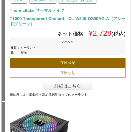
PCパーツ
クーラー・ファン
カスタム水冷（DIY水冷）
Thermaltake サーマルテイク
T1000 Transparent Coolant CL-W245-OS00AG-A（アシッ
ドグリーン）
¥2,728
ネット価格：
(税込)
スペック
種類
:
クーラント
色
:
緑系
在庫状況
在庫なし
詳細はこちら
低粘度により流動性を高める透明タイプのクーラント