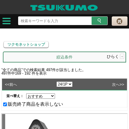
ツクモネットショップ
ツクモネットショップ
ひらく
+
絞込条件
“
全ての商品
”での検索結果
497
件が該当しました。
497
件中
169 - 192
件を表示
<<
>>
前へ
次へ
並べ替え：
販売終了商品を表示しない