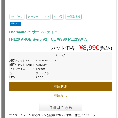
PCパーツ
クーラー・ファン
CPU用
一体型水冷
送料無料
Thermaltake サーマルテイク
TH120 ARGB Sync V2 CL-W360-PL12SW-A
¥8,990
ネット価格：
(税込)
スペック
対応ソケット intel
:
1700/1200/115x
対応ソケット AMD
:
AM5/AM4
ファンサイズ
:
120mm
色
:
ブラック系
LED
:
ARGB
在庫状況
在庫なし
詳細はこちら
デイジーチェーン対応ファンを搭載 120mm 水冷一体型CPUクーラー