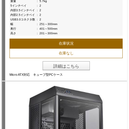
重量
:
5.7kg
5インチベイ
:
2
内部3.5インチベイ
:
2
内部2.5インチベイ
:
2
USB3.0コネクタ数
:
2
幅
:
251～300mm
奥行
:
401～500mm
高さ
:
201～300mm
在庫状況
在庫なし
詳細はこちら
Micro ATX対応 キューブ型PCケース