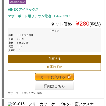
24時間以内に出荷
AINEX アイネックス
マザーボード用リチウム電池 PA-2032C
¥280
ネット価格：
(税込)
スペック
種類
:
リチウム電池
充電
:
不可
定格
:
ボタン形
電圧
:
3V
入り数
:
1
在庫状況
在庫わずか
カートに入れる
詳細はこちら
マザーボード用リチウム電池