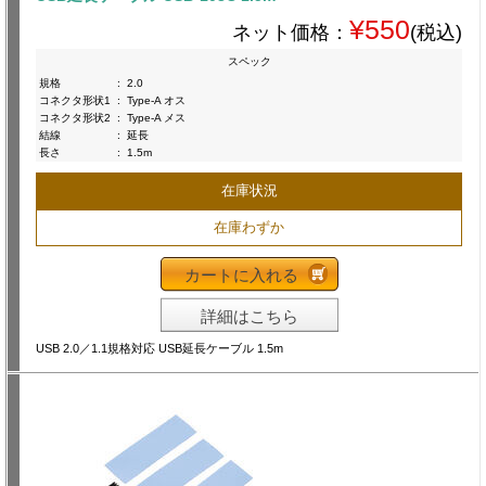
¥550
ネット価格：
(税込)
スペック
規格
:
2.0
コネクタ形状1
:
Type-A オス
コネクタ形状2
:
Type-A メス
結線
:
延長
長さ
:
1.5m
在庫状況
在庫わずか
カートに入れる
詳細はこちら
USB 2.0／1.1規格対応 USB延長ケーブル 1.5m