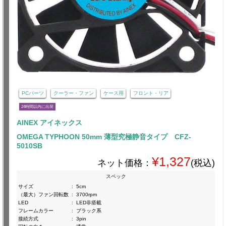
PCパーツ
クーラー・ファン
ケース用
フロント・リア
24時間以内に出荷
AINEX アイネックス
OMEGA TYPHOON 50mm 薄型究極静音タイプ CFZ-
5010SB
¥1,327
ネット価格：
(税込)
スペック
サイズ
:
5cm
（最大）ファン回転数
:
3700rpm
LED
:
LED非搭載
フレームカラー
:
ブラック系
接続方式
:
3pin