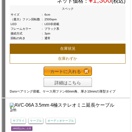
¥1,300
ネット価格：
(税込)
スペック
サイズ
:
6cm
（最大）ファン回転数
:
2500rpm
LED
:
LED非搭載
フレームカラー
:
ブラック系
接続方式
:
3pin
回転の向き
:
通常
在庫状況
在庫わずか
カートに入れる
詳細はこちら
Duroベアリング搭載、ケース用ファン60mm角、厚さ10mmの薄型タイプ
サプライ
ケーブル
オーディオケーブル
24時間以内に出荷