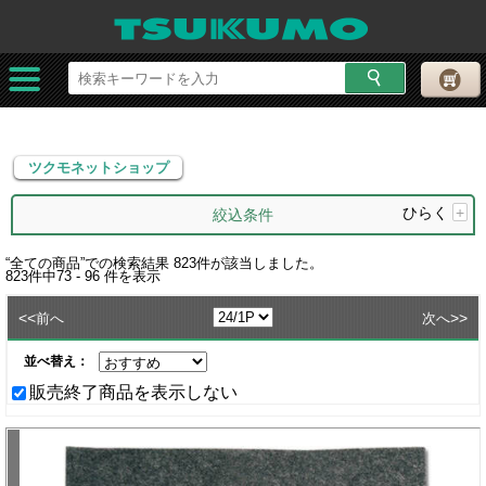
ツクモネットショップ
ツクモネットショップ
ひらく
+
絞込条件
“
全ての商品
”での検索結果
823
件が該当しました。
823
件中
73 - 96
件を表示
<<
>>
前へ
次へ
並べ替え：
販売終了商品を表示しない