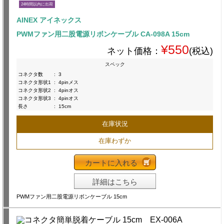
24時間以内に出荷
AINEX アイネックス
PWMファン用二股電源リボンケーブル CA-098A 15cm
¥550
ネット価格：
(税込)
スペック
コネクタ数
:
3
コネクタ形状1
:
4pinメス
コネクタ形状2
:
4pinオス
コネクタ形状3
:
4pinオス
長さ
:
15cm
在庫状況
在庫わずか
カートに入れる
詳細はこちら
PWMファン用二股電源リボンケーブル 15cm