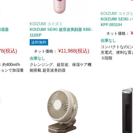
KOIZUMI コイズ
KOIZUMI SEIK
KOIZUMI コイズミ
KPF-0931/H
加湿器
KOIZUMI SEIKI 超音波美顔器 KBE-
ネット価格：
1120/P
在庫なし
送料無料
コンパクトなのに
878(税込)
¥11,968(税込)
ネット価格：
充電式、便利な置
３段階
在庫なし
約400ml/h
クレンジング、超音波、保湿ケア機
ションで加湿量
能搭載 超音波美顔器