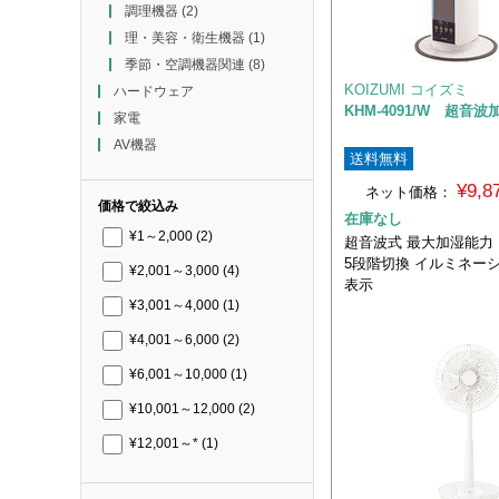
調理機器
(2)
理・美容・衛生機器
(1)
季節・空調機器関連
(8)
KOIZUMI コイズミ
ハードウェア
KHM-4091/W 超音波
家電
AV機器
送料無料
¥9,
ネット価格：
価格で絞込み
在庫なし
¥1～2,000
(2)
超音波式 最大加湿能力：
5段階切換 イルミネー
¥2,001～3,000
(4)
表示
¥3,001～4,000
(1)
¥4,001～6,000
(2)
¥6,001～10,000
(1)
¥10,001～12,000
(2)
¥12,001～*
(1)