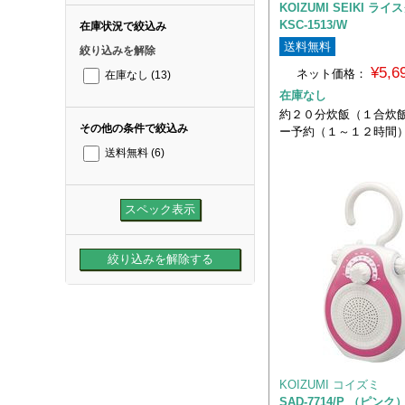
KOIZUMI SEIKI 
KSC-1513/W
在庫状況で絞込み
送料無料
絞り込みを解除
¥5,
ネット価格：
在庫なし
(13)
在庫なし
約２０分炊飯（１合炊飯
その他の条件で絞込み
ー予約（１～１２時間
送料無料
(6)
KOIZUMI コイズミ
SAD-7714/P （ピンク