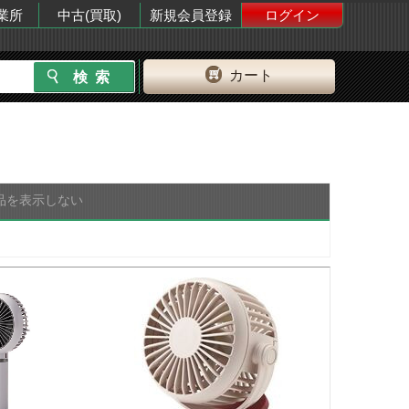
業所
中古(買取)
新規会員登録
ログイン
カート
品を表示しない