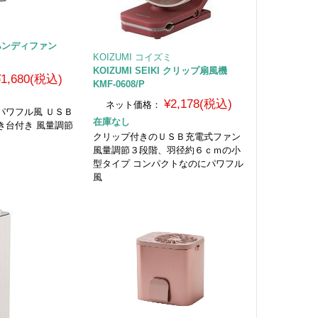
ミ
I ハンディファン
KOIZUMI コイズミ
KOIZUMI SEIKI クリップ扇風機
¥1,680(税込)
KMF-0608/P
¥2,178(税込)
ネット価格：
パワフル風 ＵＳＢ
在庫なし
き台付き 風量調節
クリップ付きのＵＳＢ充電式ファン
風量調節３段階、羽径約６ｃｍの小
型タイプ コンパクトなのにパワフル
風