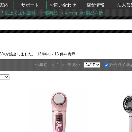
案内
サポート
お問い合わせ
店舗情報
法人営
00円以上で送料無料（一部商品・eXcomputer製品を除く）
3
件が該当しました。
13
件中
1 - 13
件を表示
<<
<
1
>
>>
販売終了商
最初
最後