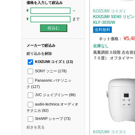
価格を入力して絞込み
¥
～
KOIZUMI コイズミ
KOIZUMI SEIKI リ
¥
まで
KLF-3035/W
送料無料
¥5,
ネット価格：
メーカーで絞込み
在庫なし
風量調節３段階 左右首
絞り込みを解除
７０度） オフタイマー
KOIZUMI コイズミ
(13)
SONY ソニー
(178)
Panasonic パナソニッ
ク
(127)
JVC ジェイブイシー
(96)
audio-technica オーディオ
テクニカ
(92)
SHARP シャープ
(73)
続きを見る
KOIZUMI コイズミ