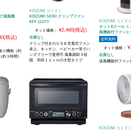
KOIZUMI コイズミ
ビング扇風機
KOIZUMI SEIKI クリップファン
KOIZUMI コイズ
KFF-1137/T
ホット&クール ミニ 
¥2,480(税込)
ネット価格：
風機能付ファンヒ
480(税込)
在庫なし
送料無料
クリップ付きのＵＳＢ充電式ファン
¥
ネット価格：
卓上、キッチン、ベビーカー等でハ
振り機能（約
ンズフリーで使用可 風量調節３段
在庫なし
（約３時間）
階、羽径１１ｃｍの大型タイプ
送風機能付ファン
KOIZUMI コイズ