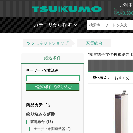
ご利用
税込3,3
カテゴリから探す
ツクモネットショップ
家電総合
“
家電総合
”での検索結果
1
絞込条件
キーワードで絞込み
並べ替え：
商品カテゴリ
絞り込みを解除
家電総合
(13)
オーディオ関連機器
(2)