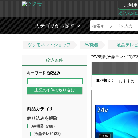
ご利用
税込3,3
カテゴリから探す
ツクモネットショップ
AV機器
液晶テレ
“
AV機器,液晶テレビ
”で
絞込条件
キーワードで絞込み
並べ替え：
商品カテゴリ
絞り込みを解除
AV機器
(788)
液晶テレビ
(22)