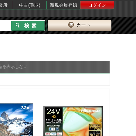
業所
中古(買取)
新規会員登録
ログイン
カート
品を表示しない