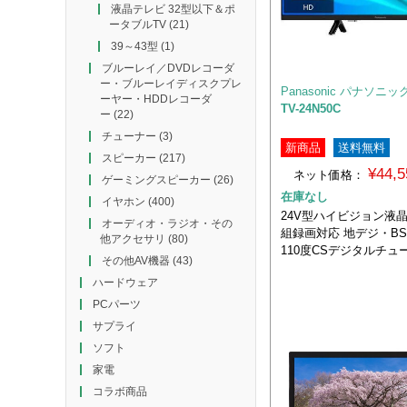
液晶テレビ 32型以下＆ポ
ータブルTV
(21)
39～43型
(1)
ブルーレイ／DVDレコーダ
ー・ブルーレイディスクプレ
Panasonic パナソニッ
ーヤー・HDDレコーダ
TV-24N50C
ー
(22)
チューナー
(3)
新商品
送料無料
スピーカー
(217)
¥44,
ネット価格：
ゲーミングスピーカー
(26)
在庫なし
イヤホン
(400)
24V型ハイビジョン液
オーディオ・ラジオ・その
組録画対応 地デジ・B
他アクセサリ
(80)
110度CSデジタルチュ
その他AV機器
(43)
ハードウェア
PCパーツ
サプライ
ソフト
家電
コラボ商品