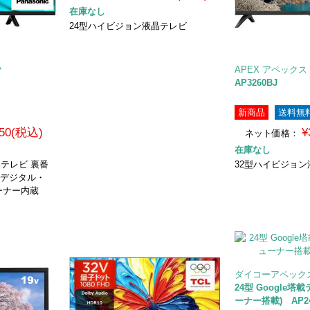
在庫なし
24型ハイビジョン液晶テレビ
ク
APEX アペックス
AP3260BJ
新商品
送料無
550(税込)
¥
ネット価格：
在庫なし
晶テレビ 裏番
32型ハイビジョ
Sデジタル・
ーナー内蔵
ダイコーアペック
24型 Google
ーナー搭載) AP2