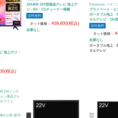
32A46N 32V型液晶テレビ 地上デ
Panasonic パナ
ジ・BS・CSチューナー搭載
プライベート・ビエラ
ポータブル地上・B
送料無料
タルテレビ 10v
¥39,800(税込)
ネット価格：
送料無料
在庫なし
¥
ネット価格：
在庫なし
ポータブル地上・B
タルテレビ
レビ 地上デジ・
載
800(税込)
 [24インチ ホワ