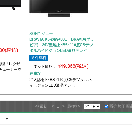
SONY ソニー
BRAVIA KJ-24W450E BRAVIA(ブラ
ビア) 24V型地上･BS･110度CSデジ
900(税込)
タルハイビジョンLED液晶テレビ
送料無料
処理「レグザ
¥49,368(税込)
ネット価格：
チューナーウ
在庫なし
24V型地上･BS･110度CSデジタルハ
イビジョンLED液晶テレビ
<<
<
1
>
>>
販売終了商
最初
最後