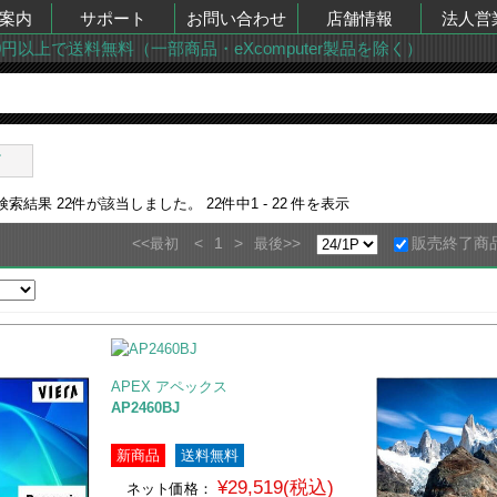
案内
サポート
お問い合わせ
店舗情報
法人営
00円以上で送料無料（一部商品・eXcomputer製品を除く）
ビ
の検索結果
22
件が該当しました。
22
件中
1 - 22
件を表示
<<
<
1
>
>>
販売終了商
最初
最後
APEX アペックス
AP2460BJ
新商品
送料無料
¥29,519(税込)
ネット価格：