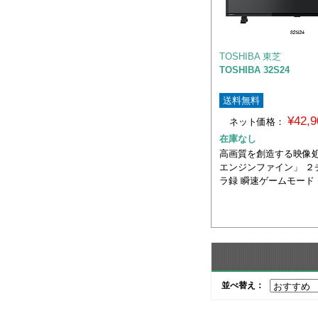
TOSHIBA 東芝
TOSHIBA 32S24
送料無料
¥42,
ネット価格：
在庫なし
高画質を創造する映像
エンジンファイン」 ２
ラ録 瞬速ゲームモード
並べ替え：