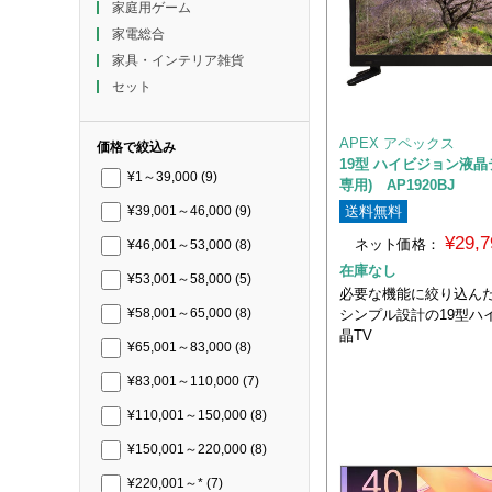
家庭用ゲーム
家電総合
家具・インテリア雑貨
セット
APEX アペックス
価格で絞込み
19型 ハイビジョン液晶
¥1～39,000
(9)
専用) AP1920BJ
送料無料
¥39,001～46,000
(9)
¥29,
ネット価格：
¥46,001～53,000
(8)
在庫なし
¥53,001～58,000
(5)
必要な機能に絞り込ん
シンプル設計の19型ハ
¥58,001～65,000
(8)
晶TV
¥65,001～83,000
(8)
¥83,001～110,000
(7)
¥110,001～150,000
(8)
¥150,001～220,000
(8)
¥220,001～*
(7)