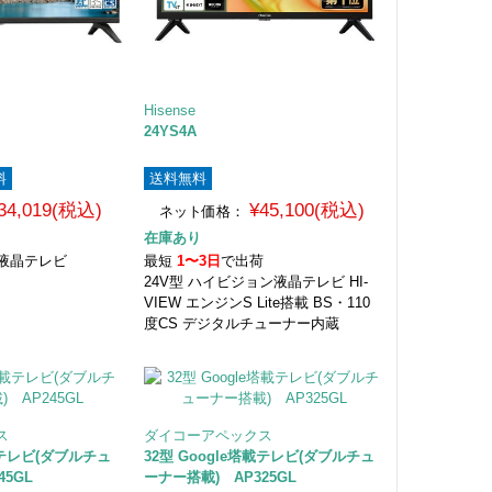
Hisense
24YS4A
料
送料無料
34,019(税込)
¥45,100(税込)
ネット価格：
在庫あり
ン液晶テレビ
最短
1〜3日
で出荷
24V型 ハイビジョン液晶テレビ HI-
VIEW エンジンS Lite搭載 BS・110
度CS デジタルチューナー内蔵
ス
ダイコーアペックス
塔載テレビ(ダブルチュ
32型 Google塔載テレビ(ダブルチュ
45GL
ーナー搭載) AP325GL