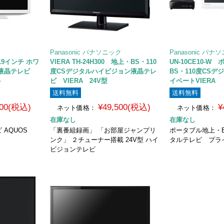
Panasonic パナソニック
Panasonic パナ
 [19インチ ホワ
VIERA TH-24H300 地上・BS・110
UN-10CE10-
液晶テレビ
度CSデジタルハイビジョン液晶テレ
BS・110度CS
ト
ビ VIERA 24V型
イベートVIERA
送料無料
送料無料
500(税込)
¥49,500(税込)
¥
ネット価格：
ネット価格：
在庫なし
在庫なし
AQUOS
「裏番組録画」 「お部屋ジャンプリ
ポータブル地上・B
ンク」 ２チューナー搭載 24V型 ハイ
タルテレビ プライ
ビジョンテレビ