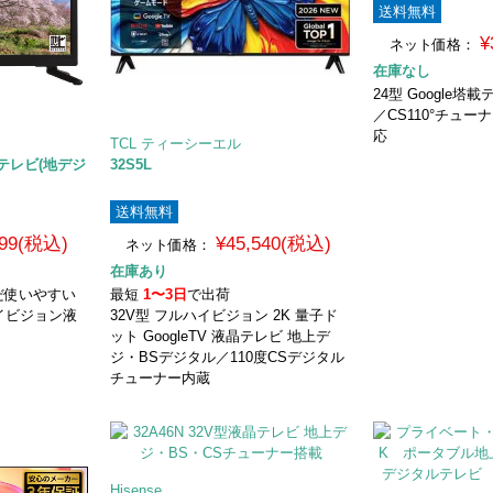
送料無料
¥
ネット価格：
在庫なし
24型 Google塔
／CS110°チューナ
応
TCL ティーシーエル
テレビ(地デジ
32S5L
送料無料
799(税込)
¥45,540(税込)
ネット価格：
在庫あり
だ使いやすい
最短
1〜3日
で出荷
イビジョン液
32V型 フルハイビジョン 2K 量子ド
ット GoogleTV 液晶テレビ 地上デ
ジ・BSデジタル／110度CSデジタル
チューナー内蔵
Hisense