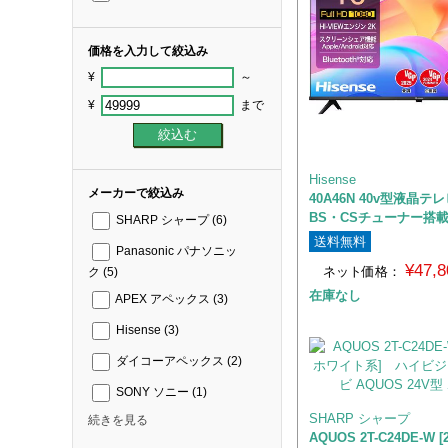
価格を入力して絞込み
¥
～
¥
まで
Hisense
メーカーで絞込み
40A46N 40v型液晶テ
BS・CSチューナー搭
SHARP シャープ
(6)
送料無料
Panasonic パナソニッ
¥47,
ネット価格：
ク
(5)
在庫なし
APEX アペックス
(3)
Hisense
(3)
ダイコーアペックス
(2)
SONY ソニー
(1)
SHARP シャープ
続きを見る
AQUOS 2T-C24DE-W