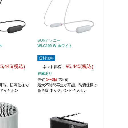
SONY ソニー
ック
WI-C100 W ホワイト
送料無料
¥5,445(税込)
¥5,445(税込)
ネット価格：
在庫あり
荷
最短
1〜3日
で出荷
が可能。防滴仕様で
最大25時間再生が可能。防滴仕様で
ンドイヤホン
高音質 ネックバンドイヤホン