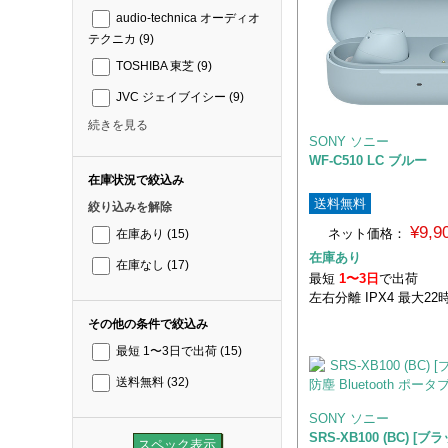
audio-technica オーディオ
テクニカ
(9)
TOSHIBA 東芝
(9)
JVC ジェイブイシー
(9)
続きを見る
SONY ソニー
WF-C510 LC ブルー
在庫状況で絞込み
送料無料
絞り込みを解除
¥9,
ネット価格：
在庫あり
(15)
在庫あり
在庫なし
(17)
最短
1〜3日
で出荷
左右分離 IPX4 最大22時
その他の条件で絞込み
最短 1〜3日で出荷
(15)
送料無料
(32)
SONY ソニー
SRS-XB100 (BC) [