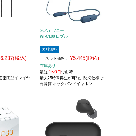
SONY ソニー
WI-C100 L ブルー
送料無料
¥6,237(税込)
¥5,445(税込)
ネット価格：
在庫あり
荷
最短
1〜3日
で出荷
応密閉型インイヤ
最大25時間再生が可能。防滴仕様で
高音質 ネックバンドイヤホン