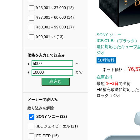
¥23,001～37,000
(18)
¥37,001～60,000
(14)
¥60,001～99,000
(17)
SONY ソニー
¥99,001～*
(13)
ICF-C1 B （ブラック
送に対応したキューブ
ジオ
価格を入力して絞込み
送料無料
¥
～
¥6,
ネット価格：
¥
まで
在庫あり
最短
1〜3日
で出荷
FM補完放送に対応した
ロックラジオ
メーカーで絞込み
絞り込みを解除
SONY ソニー
(32)
JBL ジェイビーエル
(21)
EDIFIER
(15)