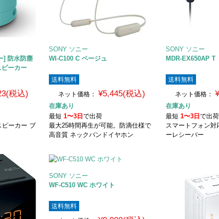
SONY ソニー
SONY ソニー
ブルー] 防水防塵
WI-C100 C ベージュ
MDR-EX650AP T
ルスピーカー
送料無料
送料無料
423(税込)
¥5,445(税込)
ネット価格：
ネット価格：
在庫あり
在庫あり
最短
1〜3日
で出荷
最短
1〜3日
で出
ピーカー ブ
最大25時間再生が可能。防滴仕様で
スマートフォン対
高音質 ネックバンドイヤホン
ーレシーバー
SONY ソニー
WF-C510 WC ホワイト
送料無料