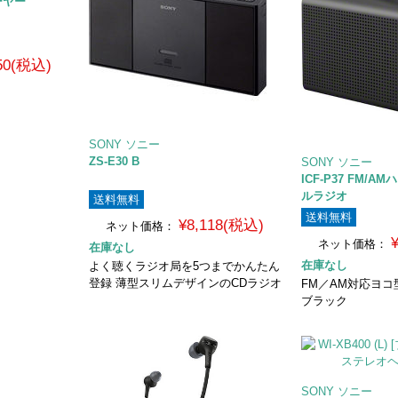
ーヤー
050(税込)
SONY ソニー
ZS-E30 B
SONY ソニー
ICF-P37 FM/
ルラジオ
送料無料
送料無料
¥8,118(税込)
ネット価格：
ネット価格：
在庫なし
在庫なし
よく聴くラジオ局を5つまでかんたん
登録 薄型スリムデザインのCDラジオ
FM／AM対応ヨ
ブラック
SONY ソニー