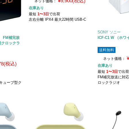
¥9,900(税込)
ネット価格：
在庫あり
最短
1〜3日
で出荷
左右分離 IPX4 最大22時間 USB-C
SONY ソニー
） FM補完放
ICF-C1 W （ホ
型クロックラ
送料無料
ネット価格：
578(税込)
在庫あり
最短
1〜3日
で出
FM補完放送に対
キューブ型ク
ロックラジオ