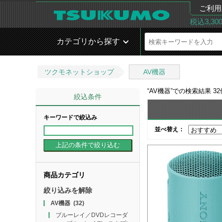
ご利用
税込3,3
カテゴリから探す
ツクモネットショップ
AV機器
“
AV機器
”での検索結果
32
絞込条件
キーワードで絞込み
並べ替え：
商品カテゴリ
絞り込みを解除
AV機器
(32)
ブルーレイ／DVDレコーダ