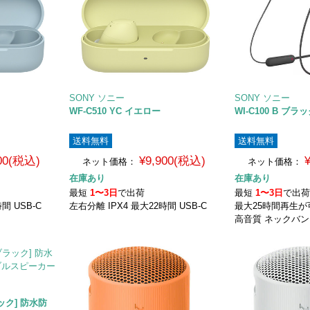
SONY ソニー
SONY ソニー
WF-C510 YC イエロー
WI-C100 B ブラ
送料無料
送料無料
900(税込)
¥9,900(税込)
ネット価格：
ネット価格：
在庫あり
在庫あり
最短
1〜3日
で出荷
最短
1〜3日
で出
間 USB-C
左右分離 IPX4 最大22時間 USB-C
最大25時間再生
高音質 ネックバ
ブラック] 防水防