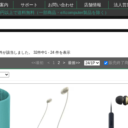
案内
サポート
お問い合わせ
店舗情報
法人営
00円以上で送料無料（一部商品・eXcomputer製品を除く）
件が該当しました。
32
件中
1 - 24
件を表示
<<
<
1
2
>
>>
販売終了
最初
最後