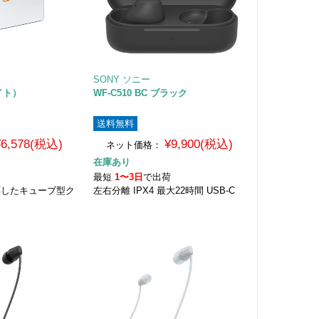
SONY ソニー
ワイト）
WF-C510 BC ブラック
送料無料
¥6,578(税込)
¥9,900(税込)
ネット価格：
在庫あり
荷
最短
1〜3日
で出荷
応したキューブ型ク
左右分離 IPX4 最大22時間 USB-C