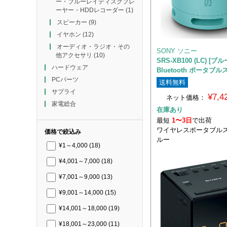
ー・ブルーレイディスクプレ
ーヤー・HDDレコーダー
(1)
スピーカー
(9)
イヤホン
(12)
オーディオ・ラジオ・その
SONY ソニー
他アクセサリ
(10)
SRS-XB100 (LC) [
ハードウェア
Bluetooth ポータブ
PCパーツ
送料無料
サプライ
¥7,
ネット価格：
家電総合
在庫あり
最短
1〜3日
で出荷
ワイヤレスポータブルス
価格で絞込み
ルー
¥1～4,000
(18)
¥4,001～7,000
(18)
¥7,001～9,000
(13)
¥9,001～14,000
(15)
¥14,001～18,000
(19)
¥18,001～23,000
(11)