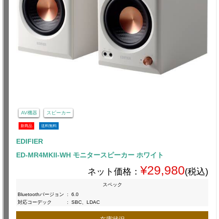
AV機器
スピーカー
新商品
送料無料
EDIFIER
ED-MR4MKII-WH モニタースピーカー ホワイト
¥29,980
ネット価格：
(税込)
スペック
Bluetoothバージョン
:
6.0
対応コーデック
:
SBC、LDAC