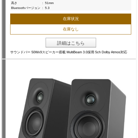
高さ
:
51mm
Bluetoothバージョン
:
5.3
在庫状況
在庫なし
詳細はこちら
サウンドバー 50Wx9スピーカー搭載 MultiBeam 3.0採用 5ch Dolby Atmos対応