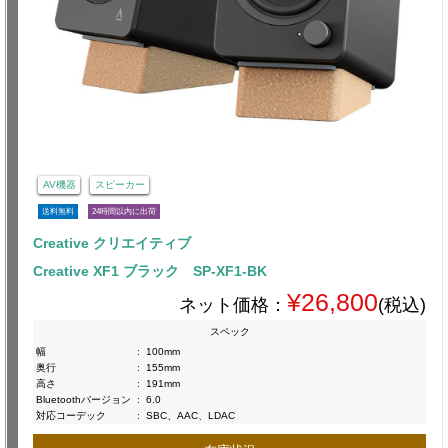
AV機器
スピーカー
送料無料
24時間以内に出荷
Creative クリエイティブ
Creative XF1 ブラック SP-XF1-BK
¥26,800
ネット価格：
(税込)
スペック
幅
:
100mm
奥行
:
155mm
高さ
:
191mm
Bluetoothバージョン
:
6.0
対応コーデック
:
SBC、AAC、LDAC