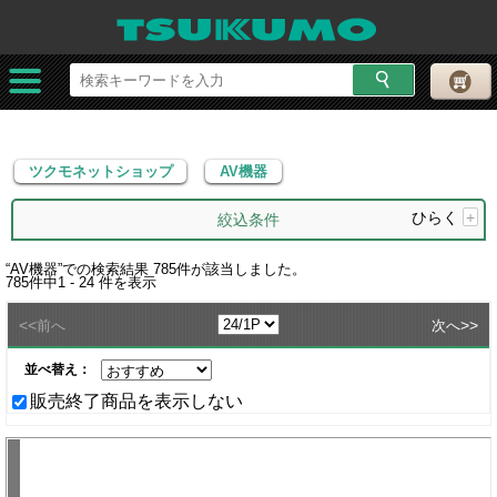
ツクモネットショップ
AV機器
ツクモネットショップ
AV機器
ひらく
+
絞込条件
“
AV機器
”での検索結果
785
件が該当しました。
785
件中
1 - 24
件を表示
<<
>>
前へ
次へ
並べ替え：
販売終了商品を表示しない