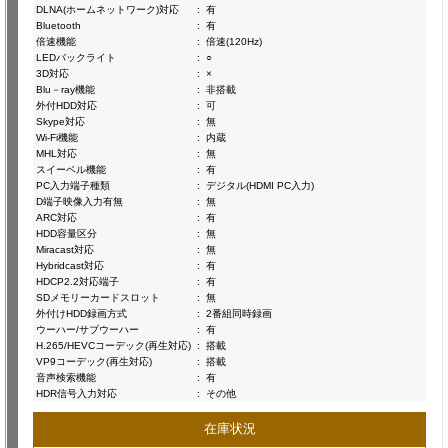
DLNA(ホームネットワーク)対応
:
有
Bluetooth
:
有
倍速機能
:
倍速(120Hz)
LEDバックライト
:
○
3D対応
:
×
Blu－ray機能
:
非搭載
外付HDD対応
:
可
Skype対応
:
無
Wi-Fi機能
:
内蔵
MHL対応
:
無
スイーベル機能
:
有
PC入力端子種類
:
デジタル(HDMI PC入力)
D端子映像入力有無
:
無
ARC対応
:
有
HDD容量区分
:
無
Miracast対応
:
無
Hybridcast対応
:
有
HDCP2.2対応端子
:
有
SDメモリーカードスロット
:
無
外付けHDD録画方式
:
2番組同時録画
ウーハー/サブウーハー
:
有
H.265/HEVCコーデック(再生対応)
:
搭載
VP9コーデック(再生対応)
:
搭載
音声検索機能
:
有
HDR信号入力対応
:
その他
在庫状況