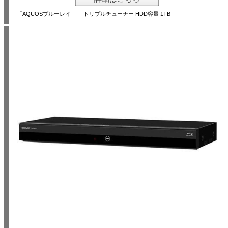
「AQUOSブルーレイ」 トリプルチューナー HDD容量 1TB