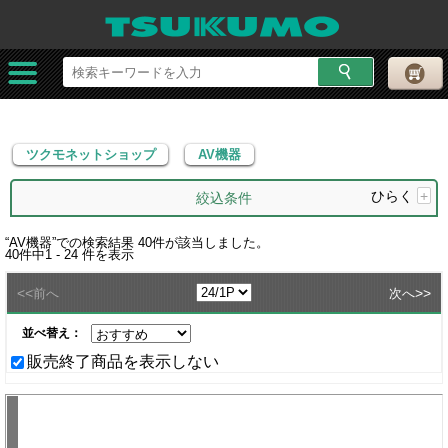
ツクモネットショップ
AV機器
ツクモネットショップ
AV機器
ひらく
+
絞込条件
“
AV機器
”での検索結果
40
件が該当しました。
40
件中
1 - 24
件を表示
<<
>>
前へ
次へ
並べ替え：
販売終了商品を表示しない