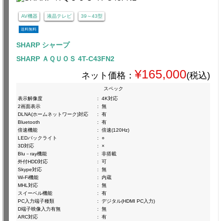
AV機器
液晶テレビ
39～43型
送料無料
SHARP シャープ
SHARP ＡＱＵＯＳ 4T-C43FN2
¥165,000
ネット価格：
(税込)
スペック
表示解像度
:
4K対応
2画面表示
:
無
DLNA(ホームネットワーク)対応
:
有
Bluetooth
:
有
倍速機能
:
倍速(120Hz)
LEDバックライト
:
○
3D対応
:
×
Blu－ray機能
:
非搭載
外付HDD対応
:
可
Skype対応
:
無
Wi-Fi機能
:
内蔵
MHL対応
:
無
スイーベル機能
:
有
PC入力端子種類
:
デジタル(HDMI PC入力)
D端子映像入力有無
:
無
ARC対応
:
有