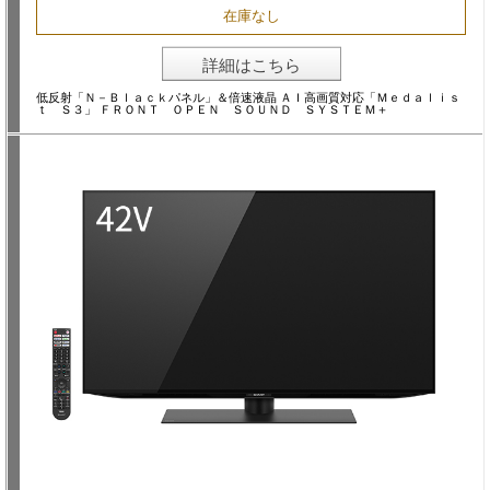
在庫なし
詳細はこちら
低反射「Ｎ－Ｂｌａｃｋパネル」＆倍速液晶 ＡＩ高画質対応「Ｍｅｄａｌｉｓ
ｔ Ｓ３」 ＦＲＯＮＴ ＯＰＥＮ ＳＯＵＮＤ ＳＹＳＴＥＭ＋