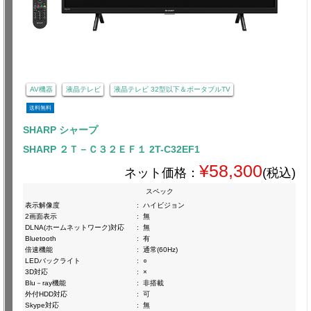
AV機器
液晶テレビ
液晶テレビ 32型以下＆ポータブルTV
送料無料
SHARP シャープ
SHARP ２Ｔ－Ｃ３２ＥＦ１ 2T-C32EF1
¥58,300
ネット価格：
(税込)
スペック
表示解像度
:
ハイビジョン
2画面表示
:
無
DLNA(ホームネットワーク)対応
:
無
Bluetooth
:
有
倍速機能
:
通常(60Hz)
LEDバックライト
:
○
3D対応
:
×
Blu－ray機能
:
非搭載
外付HDD対応
:
可
Skype対応
:
無