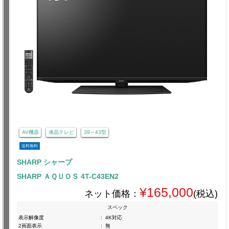
AV機器
液晶テレビ
39～43型
送料無料
SHARP シャープ
SHARP ＡＱＵＯＳ 4T-C43EN2
¥165,000
ネット価格：
(税込)
スペック
表示解像度
:
4K対応
2画面表示
:
無