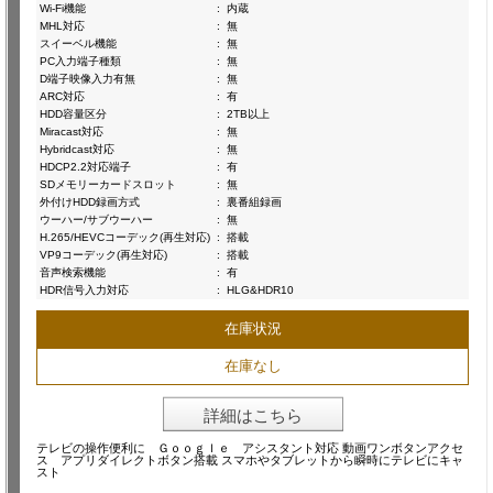
Wi-Fi機能
:
内蔵
MHL対応
:
無
スイーベル機能
:
無
PC入力端子種類
:
無
D端子映像入力有無
:
無
ARC対応
:
有
HDD容量区分
:
2TB以上
Miracast対応
:
無
Hybridcast対応
:
無
HDCP2.2対応端子
:
有
SDメモリーカードスロット
:
無
外付けHDD録画方式
:
裏番組録画
ウーハー/サブウーハー
:
無
H.265/HEVCコーデック(再生対応)
:
搭載
VP9コーデック(再生対応)
:
搭載
音声検索機能
:
有
HDR信号入力対応
:
HLG&HDR10
在庫状況
在庫なし
詳細はこちら
テレビの操作便利に Ｇｏｏｇｌｅ アシスタント対応 動画ワンボタンアクセ
ス アプリダイレクトボタン搭載 スマホやタブレットから瞬時にテレビにキャ
スト