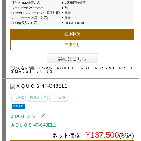
外付けHDD録画方式
:
2番組同時録画
ウーハー/サブウーハー
:
無
H.265/HEVCコーデック(再生対応)
:
搭載
VP9コーデック(再生対応)
:
搭載
HDR信号入力対応
:
HLG&HDR10
在庫状況
在庫なし
詳細はこちら
低映り込み有機ＥＬパネル ＦＲＯＮＴＯＰＥＮＳＯＵＮＤＳＹＳＴＥＭＰＬＵ
Ｓ Ｍｅｄａｌｉｓｔ Ｓ３
AV機器
液晶テレビ
39～43型
送料無料
SHARP シャープ
ＡＱＵＯＳ 4T-C43EL1
¥137,500
ネット価格：
(税込)