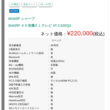
AV機器
液晶テレビ
39～43型
送料無料
SHARP シャープ
SHARP ４Ｋ有機ＥＬテレビ 4T-C42EQ2
¥220,000
ネット価格：
(税込)
スペック
表示解像度
:
4K対応
2画面表示
:
無
DLNA(ホームネットワーク)対応
:
有
Bluetooth
:
有
倍速機能
:
倍速(120Hz)
Blu－ray機能
:
非搭載
外付HDD対応
:
可
Wi-Fi機能
:
内蔵
MHL対応
:
無
PC入力端子種類
:
デジタル(HDMI PC入力)
D端子映像入力有無
:
無
ARC対応
:
有
HDD容量区分
:
無
Miracast対応
:
無
Hybridcast対応
:
有
HDCP2.2対応端子
:
有
SDメモリーカードスロット
:
無