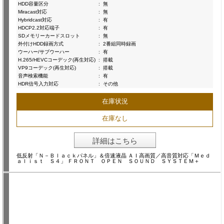
HDD容量区分
:
無
Miracast対応
:
無
Hybridcast対応
:
有
HDCP2.2対応端子
:
有
SDメモリーカードスロット
:
無
外付けHDD録画方式
:
2番組同時録画
ウーハー/サブウーハー
:
有
H.265/HEVCコーデック(再生対応)
:
搭載
VP9コーデック(再生対応)
:
搭載
音声検索機能
:
有
HDR信号入力対応
:
その他
在庫状況
在庫なし
詳細はこちら
低反射「Ｎ－Ｂｌａｃｋパネル」＆倍速液晶 ＡＩ高画質／高音質対応「Ｍｅｄ
ａｌｉｓｔ Ｓ４」 ＦＲＯＮＴ ＯＰＥＮ ＳＯＵＮＤ ＳＹＳＴＥＭ＋