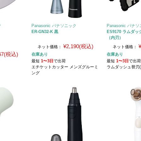
ク
Panasonic パナソニック
Panasonic パナ
ER-GN32-K 黒
ES9170 ラムダ
（内刃）
¥2,190(税込)
ネット価格：
ネット価格：
567(税込)
在庫あり
在庫あり
最短
1〜3日
で出荷
最短
1〜3日
で出
エチケットカッター メンズグルーミ
ラムダッシュ替刃(
ング
）