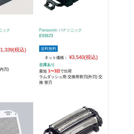
ソニック
Panasonic パナソニック
ES9173
送料無料
¥1,339(税込)
¥3,540(税込)
ネット価格：
荷
在庫あり
内刃)
最短
1〜3日
で出荷
ラムダッシュ用 交換用替刃(外刃) 交
換 替刃