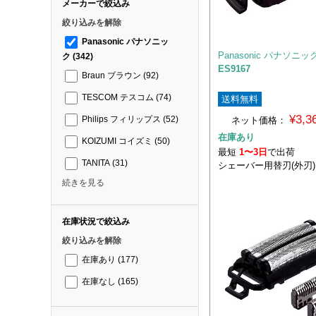
メーカーで絞込み
絞り込みを解除
Panasonic パナソニッ
Panasonic パナソニッ
ク
(342)
ES9167
Braun ブラウン
(92)
TESCOM テスコム
(74)
送料無料
¥3,
ネット価格：
Philips フィリップス
(52)
在庫あり
KOIZUMI コイズミ
(50)
最短
1〜3日
で出荷
TANITA
(31)
シェーバー用替刃(外刃)
続きを見る
在庫状況で絞込み
絞り込みを解除
在庫あり
(177)
在庫なし
(165)