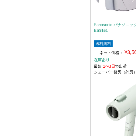
Panasonic パナソニッ
ES9161
送料無料
¥3,
ネット価格：
在庫あり
最短
1〜3日
で出荷
シェーバー替刃（外刃