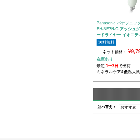
Panasonic パナソニッ
EH-NE7N-G アッシ
ードライヤー イオニテ
送料無料
¥9,
ネット価格：
在庫あり
最短
1〜3日
で出荷
ミネラルケア&低温大
並べ替え：