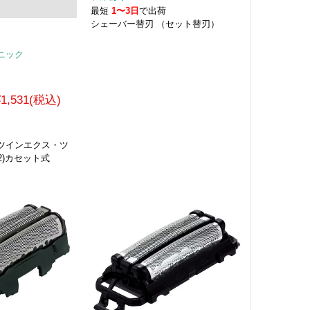
最短
1〜3日
で出荷
シェーバー替刃 （セット替刃）
ソニック
¥1,531(税込)
荷
ツインエクス・ツ
2)カセット式