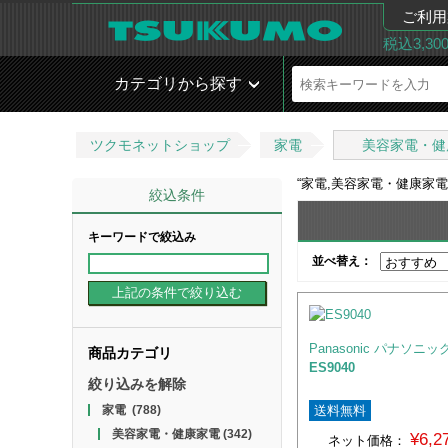
ご利用
税込3,3
カテゴリから探す
ツクモネットショップ
家電
美容家電・健
“
家電,美容家電・健康家電
絞込条件
キーワードで絞込み
並べ替え：
Panasonic パナソニッ
商品カテゴリ
ES9040
絞り込みを解除
送料無料
家電
(788)
美容家電・健康家電
(342)
¥6,
ネット価格：