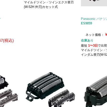
マイルドツイン・ツインエクス替刃
(W-52H 外刃)カセット式
ク
Panasonic パナ
ES9859
ネット価格：
367(税込)
在庫あり
最短
1〜3日
で出
マイルドツイン・
インダム替刃(W-5