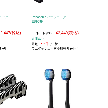
ソニック
Panasonic パナソニック
ES9089
¥2,447(税込)
¥2,440(税込)
ネット価格：
在庫あり
荷
最短
1〜3日
で出荷
（外刃）
ラムダッシュ用交換用替刃 (外刃)