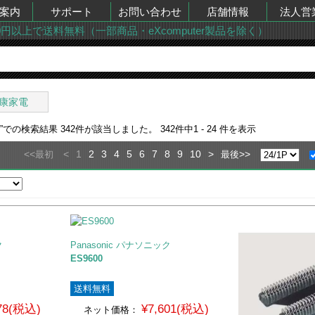
案内
サポート
お問い合わせ
店舗情報
法人営
00円以上で送料無料（一部商品・eXcomputer製品を除く）
康家電
”での検索結果
342
件が該当しました。
342
件中
1 - 24
件を表示
<<
<
1
2
3
4
5
6
7
8
9
10
>
>>
最初
最後
ク
Panasonic パナソニック
ES9600
送料無料
278(税込)
¥7,601(税込)
ネット価格：