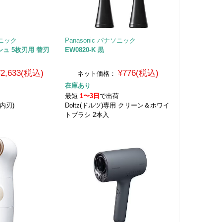
ソニック
Panasonic パナソニック
ッシュ 5枚刃用 替刃
EW0820-K 黒
¥2,633(税込)
¥776(税込)
ネット価格：
在庫あり
荷
最短
1〜3日
で出荷
内刃)
Doltz(ドルツ)専用 クリーン＆ホワイ
トブラシ 2本入