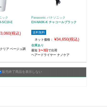
ソニック
Panasonic パナソニック
SC10-E
EH-NA0K-K チャコールブラック
送料無料
¥3,060(税込)
¥34,650(税込)
ネット価格：
荷
在庫あり
クリア ベージュ調
最短
1〜3日
で出荷
ヘアードライヤー ナノケア
販売終了商品を表示しない