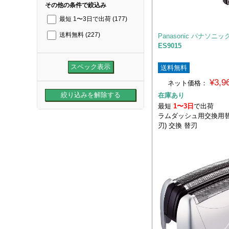
その他の条件で絞込み
最短 1〜3日で出荷
(177)
送料無料
(227)
Panasonic パナソニッ
ES9015
送料無料
¥3,
ネット価格：
在庫あり
最短
1〜3日
で出荷
ラムダッシュ用交換用替
刃) 交換 替刃