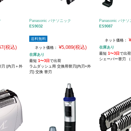
ク
Panasonic パナソニック
Panasonic パナ
ES9032
ES9087
送料無料
ネット価格：
967(税込)
¥5,089(税込)
在庫あり
ネット価格：
最短
1〜3日
で出
在庫あり
シェーバー替刃 
最短
1〜3日
で出荷
刃 (内刃＋外
ラムダッシュ用 交換用替刃(内刃+外
刃) 交換 替刃