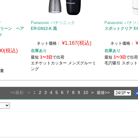
ク
Panasonic パナソニック
Panasonic パナ
ュグリーン ヘア
ER-GN12-K 黒
スポットクリア EH-
ィ
¥1,167(税込)
ネット価格：
ネット価格：
790(税込)
在庫あり
在庫あり
最短
1〜3日
で出荷
最短
1〜3日
で出
エチケットカッター メンズグルーミ
毛穴吸引 スポット
ング
風量
<<
<
1
2
3
4
5
6
7
8
9
10
>
>>
最初
最後