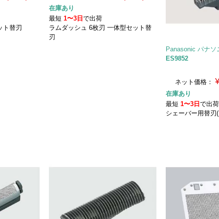
在庫あり
最短
1〜3日
で出荷
ット替刃
ラムダッシュ 6枚刃 一体型セット替
刃
Panasonic パナ
ES9852
ネット価格：
在庫あり
最短
1〜3日
で出
シェーバー用替刃(