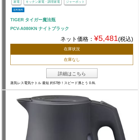
家電
キッチン家電・調理家電
ジャーポット
送料無料
TIGER タイガー魔法瓶
PCV-A080KN ナイトブラック
¥5,481
ネット価格：
(税込)
在庫状況
在庫なし
詳細はこちら
蒸気レス電気ケトル 最短 約57秒！スピード沸とう 0.8L