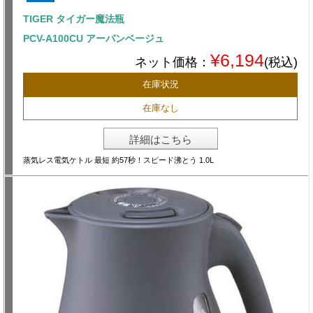
TIGER タイガー魔法瓶
PCV-A100CU アーバンベージュ
¥6,194
ネット価格：
(税込)
在庫状況
在庫なし
詳細はこちら
蒸気レス電気ケトル 最短 約57秒！スピード沸とう 1.0L