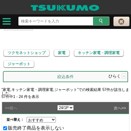
ツクモネットショップ
家電
キッチン家電・調理家電
ジャーポット
ツクモネットショップ
家電
キッチン家電・調理家電
ジャーポット
ひらく
+
絞込条件
“
家電,キッチン家電・調理家電,ジャーポット
”での検索結果
57
件が該当しま
した。
57
件中
1 - 24
件を表示
<<
>>
前へ
次へ
並べ替え：
販売終了商品を表示しない