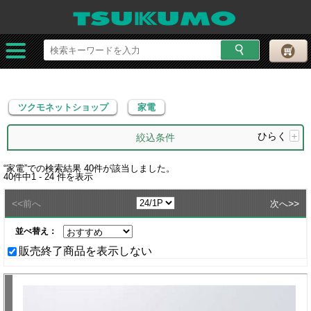
ツクモネットショップ
家電
ツクモネットショップ
家電
ひらく
+
絞込条件
“
家電
”での検索結果
40
件が該当しました。
40
件中
1 - 24
件を表示
<<
>>
前へ
次へ
並べ替え：
販売終了商品を表示しない