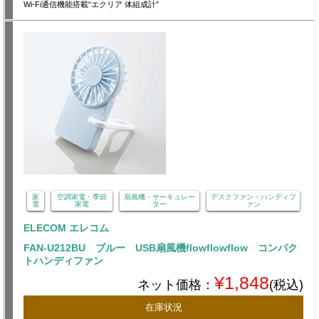
Wi-Fi通信機能搭載“エクリア 体組成計”
家
空調家電・季節
扇風機・サーキュレー
デスクファン・ハンディフ
電
家電
ター
ァン
ELECOM エレコム
FAN-U212BU ブルー USB扇風機flowflowflow コンパク
トハンディファン
¥1,848
ネット価格：
(税込)
在庫状況