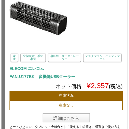
家
空調家電・季節
扇風機・サーキュレー
デスクファン・ハンディフ
電
家電
ター
ァン
ELECOM エレコム
FAN-U177BK 多機能USBクーラー
¥2,357
ネット価格：
(税込)
在庫状況
在庫なし
詳細はこちら
ノートパソコン、タブレット冷却台として使える！縦置き、横置きで使い方を