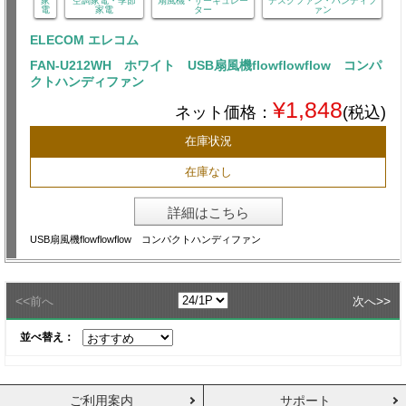
家
空調家電・季節
扇風機・サーキュレー
デスクファン・ハンディフ
電
家電
ター
ァン
ELECOM エレコム
FAN-U212WH ホワイト USB扇風機flowflowflow コンパ
クトハンディファン
¥1,848
ネット価格：
(税込)
在庫状況
在庫なし
詳細はこちら
USB扇風機flowflowflow コンパクトハンディファン
<<
>>
前へ
次へ
並べ替え：
ご利用案内
サポート