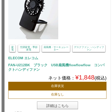
家
空調家電・季節
扇風機・サーキュレー
デスクファン・ハンディフ
電
家電
ター
ァン
ELECOM エレコム
FAN-U212BK ブラック USB扇風機flowflowflow コンパ
クトハンディファン
¥1,848
ネット価格：
(税込)
在庫状況
在庫なし
詳細はこちら