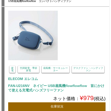
USB扇風機flowflowflow コンパクトハンディファン
家
空調家電・季節
扇風機・サーキュレー
デスクファン・ハンディフ
電
家電
ター
ァン
ELECOM エレコム
FAN-U216NV ネイビー USB扇風機flowflowflow 首にかけ
て使える充電式ハンズフリーファン
¥979
ネット価格：
(税込)
在庫状況