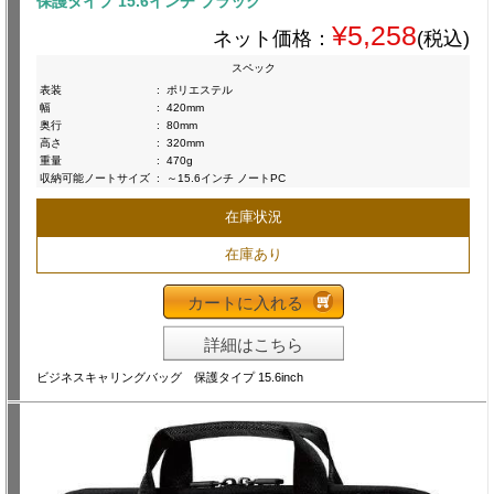
保護タイプ 15.6インチ ブラック
¥5,258
ネット価格：
(税込)
スペック
表装
:
ポリエステル
幅
:
420mm
奥行
:
80mm
高さ
:
320mm
重量
:
470g
収納可能ノートサイズ
:
～15.6インチ ノートPC
在庫状況
在庫あり
カートに入れる
詳細はこちら
ビジネスキャリングバッグ 保護タイプ 15.6inch