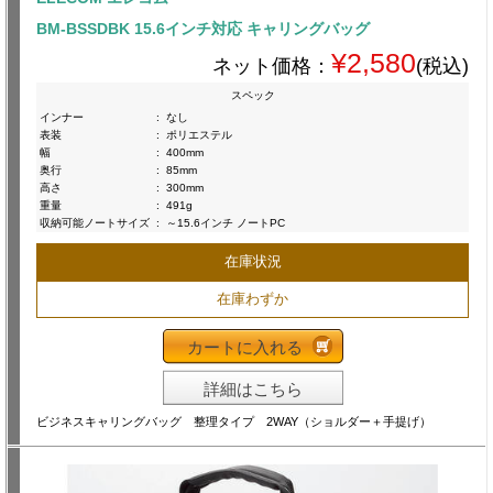
BM-BSSDBK 15.6インチ対応 キャリングバッグ
¥2,580
ネット価格：
(税込)
スペック
インナー
:
なし
表装
:
ポリエステル
幅
:
400mm
奥行
:
85mm
高さ
:
300mm
重量
:
491g
収納可能ノートサイズ
:
～15.6インチ ノートPC
在庫状況
在庫わずか
カートに入れる
詳細はこちら
ビジネスキャリングバッグ 整理タイプ 2WAY（ショルダー＋手提げ）