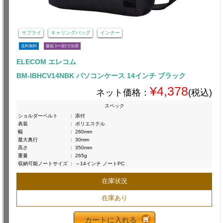
サプライ
キャリングバッグ
インナー
送料無料
最短 1〜3日で出荷
ELECOM エレコム
BM-IBHCV14NBK パソコンケース 14インチ ブラック
¥4,378
ネット価格：
(税込)
スペック
ショルダーベルト
:
添付
表装
:
ポリエステル
幅
:
260mm
最大奥行
:
30mm
高さ
:
350mm
重量
:
265g
収納可能ノートサイズ
:
～14インチ ノートPC
在庫状況
在庫あり
カートに入れる