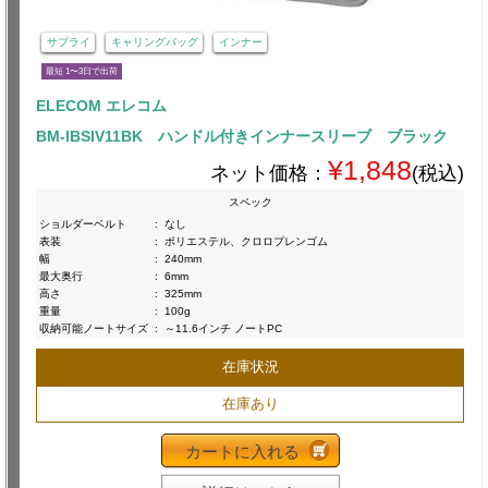
サプライ
キャリングバッグ
インナー
最短 1〜3日で出荷
ELECOM エレコム
BM-IBSIV11BK ハンドル付きインナースリーブ ブラック
¥1,848
ネット価格：
(税込)
スペック
ショルダーベルト
:
なし
表装
:
ポリエステル、クロロプレンゴム
幅
:
240mm
最大奥行
:
6mm
高さ
:
325mm
重量
:
100g
収納可能ノートサイズ
:
～11.6インチ ノートPC
在庫状況
在庫あり
カートに入れる