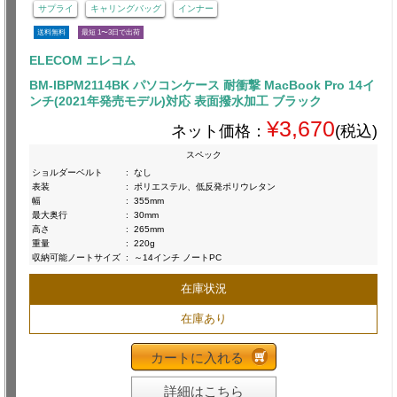
サプライ
キャリングバッグ
インナー
送料無料
最短 1〜3日で出荷
ELECOM エレコム
BM-IBPM2114BK パソコンケース 耐衝撃 MacBook Pro 14イ
ンチ(2021年発売モデル)対応 表面撥水加工 ブラック
¥3,670
ネット価格：
(税込)
スペック
ショルダーベルト
:
なし
表装
:
ポリエステル、低反発ポリウレタン
幅
:
355mm
最大奥行
:
30mm
高さ
:
265mm
重量
:
220g
収納可能ノートサイズ
:
～14インチ ノートPC
在庫状況
在庫あり
カートに入れる
詳細はこちら