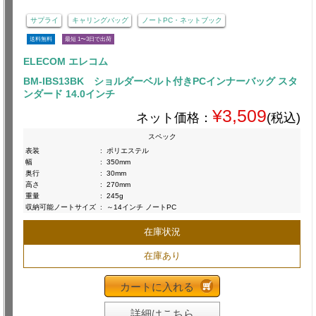
サプライ
キャリングバッグ
ノートPC・ネットブック
送料無料
最短 1〜3日で出荷
ELECOM エレコム
BM-IBS13BK ショルダーベルト付きPCインナーバッグ スタ
ンダード 14.0インチ
¥3,509
ネット価格：
(税込)
スペック
表装
:
ポリエステル
幅
:
350mm
奥行
:
30mm
高さ
:
270mm
重量
:
245g
収納可能ノートサイズ
:
～14インチ ノートPC
在庫状況
在庫あり
カートに入れる
詳細はこちら