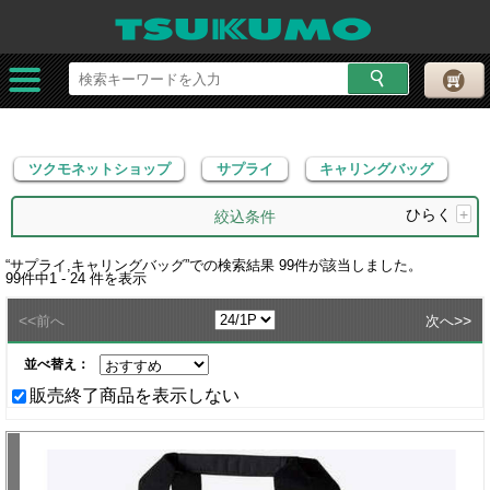
ツクモネットショップ
サプライ
キャリングバッグ
ツクモネットショップ
サプライ
キャリングバッグ
ひらく
+
絞込条件
“
サプライ,キャリングバッグ
”での検索結果
99
件が該当しました。
99
件中
1 - 24
件を表示
<<
>>
前へ
次へ
並べ替え：
販売終了商品を表示しない