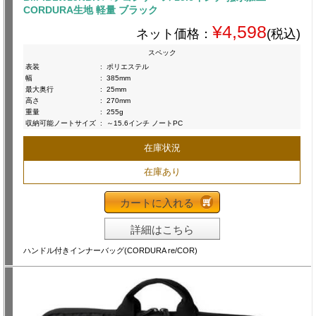
CORDURA生地 軽量 ブラック
¥4,598
ネット価格：
(税込)
スペック
表装
:
ポリエステル
幅
:
385mm
最大奥行
:
25mm
高さ
:
270mm
重量
:
255g
収納可能ノートサイズ
:
～15.6インチ ノートPC
在庫状況
在庫あり
カートに入れる
詳細はこちら
ハンドル付きインナーバッグ(CORDURA re/COR)