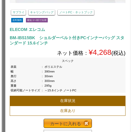
サプライ
キャリングバッグ
ノートPC・ネットブック
送料無料
最短 1〜3日で出荷
ELECOM エレコム
BM-IBS15BK ショルダーベルト付きPCインナーバッグ スタ
ンダード 15.6インチ
¥4,268
ネット価格：
(税込)
スペック
表装
:
ポリエステル
幅
:
390mm
奥行
:
30mm
高さ
:
300mm
重量
:
295g
収納可能ノートサイズ
:
～15.6インチ ノートPC
在庫状況
在庫あり
カートに入れる