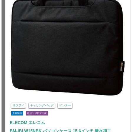
サプライ
キャリングバッグ
インナー
送料無料
最短 1〜3日で出荷
ELECOM エレコム
BM-IBLW15NBK パソコンケース 15.6インチ 撥水加工