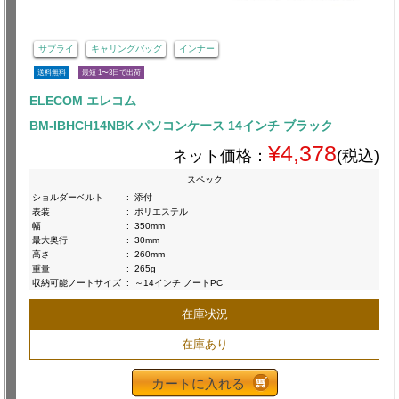
サプライ
キャリングバッグ
インナー
送料無料
最短 1〜3日で出荷
ELECOM エレコム
BM-IBHCH14NBK パソコンケース 14インチ ブラック
¥4,378
ネット価格：
(税込)
スペック
ショルダーベルト
:
添付
表装
:
ポリエステル
幅
:
350mm
最大奥行
:
30mm
高さ
:
260mm
重量
:
265g
収納可能ノートサイズ
:
～14インチ ノートPC
在庫状況
在庫あり
カートに入れる