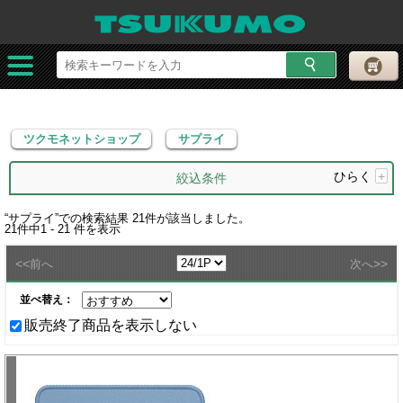
ツクモネットショップ
サプライ
ツクモネットショップ
サプライ
ひらく
+
絞込条件
“
サプライ
”での検索結果
21
件が該当しました。
21
件中
1 - 21
件を表示
<<
>>
前へ
次へ
並べ替え：
販売終了商品を表示しない