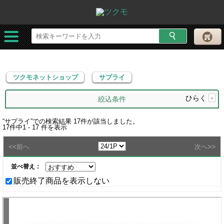
ツクモネットショップ
サプライ
ツクモネットショップ
サプライ
ひらく
+
絞込条件
“
サプライ
”での検索結果
17
件が該当しました。
17
件中
1 - 17
件を表示
<<
>>
前へ
次へ
並べ替え：
販売終了商品を表示しない