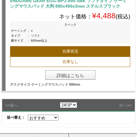
ENDGAME GEAR EGG-MPJ-890-SBK ソフトタイプ ゲーミ
ングマウスパッド 大判 890x450x3mm ステルスブラック
¥4,488
ネット価格：
(税込)
スペック
ゲーミング
:
○
タイプ
:
ソフト
横サイズ
:
600mm以上
在庫状況
在庫なし
詳細はこちら
デスクサイズ ゲーミングマウスパッド 890mm
<<
>>
前へ
次へ
並べ替え：