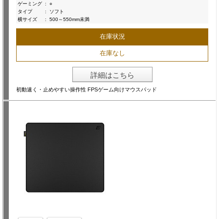
ゲーミング
:
○
タイプ
:
ソフト
横サイズ
:
500～550mm未満
在庫状況
在庫なし
詳細はこちら
初動速く・止めやすい操作性 FPSゲーム向けマウスパッド