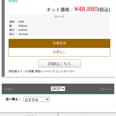
R3A1
¥48,880
ネット価格：
(税込)
スペック
接続
:
USB
幅
:
296mm
奥行
:
210mm
高さ
:
19.2mm
在庫状況
在庫なし
詳細はこちら
高性能スイッチ搭載 薄型レバーレスコントローラー
<<
>>
前へ
次へ
並べ替え：