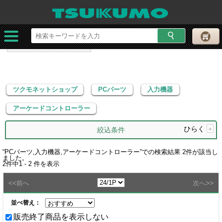
ツクモネットショップ
PCパーツ
入力機器
アーケードコントローラー
ツクモネットショップ
PCパーツ
入力機器
アーケードコントローラー
ひらく
+
絞込条件
“
PCパーツ,入力機器,アーケードコントローラー
”での検索結果
2
件が該当し
ました。
2
件中
1 - 2
件を表示
<<
>>
前へ
次へ
並べ替え：
販売終了商品を表示しない