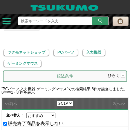
ツクモネットショップ
PCパーツ
入力機器
ゲーミングマウス
ツクモネットショップ
PCパーツ
入力機器
ゲーミングマウス
ひらく
+
絞込条件
“
PCパーツ,入力機器,ゲーミングマウス
”での検索結果
8
件が該当しました。
8
件中
1 - 8
件を表示
<<
>>
前へ
次へ
並べ替え：
販売終了商品を表示しない