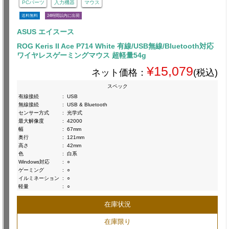
PCパーツ
入力機器
マウス
送料無料
24時間以内に出荷
ASUS エイスース
ROG Keris II Ace P714 White 有線/USB無線/Bluetooth対応
ワイヤレスゲーミングマウス 超軽量54g
¥15,079
ネット価格：
(税込)
スペック
有線接続
:
USB
無線接続
:
USB & Bluetooth
センサー方式
:
光学式
最大解像度
:
42000
幅
:
67mm
奥行
:
121mm
高さ
:
42mm
色
:
白系
Windows対応
:
○
ゲーミング
:
○
イルミネーション
:
○
軽量
:
○
在庫状況
在庫限り