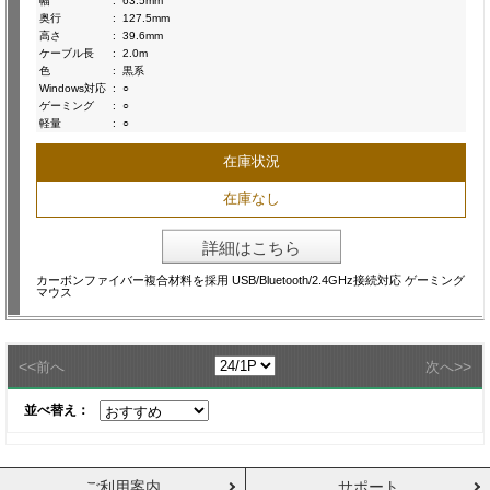
幅
:
63.5mm
奥行
:
127.5mm
高さ
:
39.6mm
ケーブル長
:
2.0m
色
:
黒系
Windows対応
:
○
ゲーミング
:
○
軽量
:
○
在庫状況
在庫なし
詳細はこちら
カーボンファイバー複合材料を採用 USB/Bluetooth/2.4GHz接続対応 ゲーミング
マウス
<<
>>
前へ
次へ
並べ替え：
ご利用案内
サポート