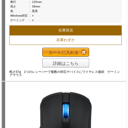
奥行
:
120mm
高さ
:
39mm
色
:
黒系
Windows対応
:
○
ゲーミング
:
○
在庫状況
在庫わずか
カートに入れる
詳細はこちら
軽さ57g 1つのレシーバーで複数の対応デバイスにワイヤレス接続 ゲーミン
グマウス