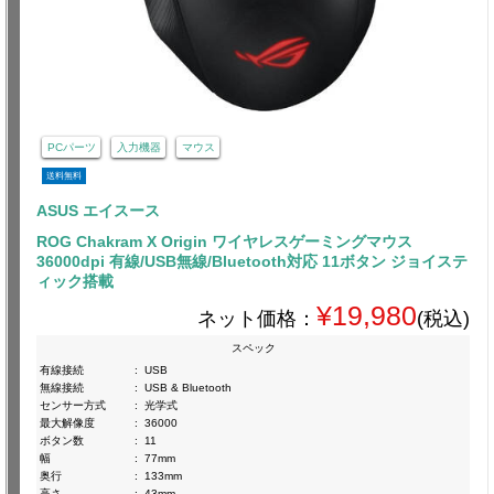
PCパーツ
入力機器
マウス
送料無料
ASUS エイスース
ROG Chakram X Origin ワイヤレスゲーミングマウス
36000dpi 有線/USB無線/Bluetooth対応 11ボタン ジョイステ
ィック搭載
¥19,980
ネット価格：
(税込)
スペック
有線接続
:
USB
無線接続
:
USB & Bluetooth
センサー方式
:
光学式
最大解像度
:
36000
ボタン数
:
11
幅
:
77mm
奥行
:
133mm
高さ
:
43mm