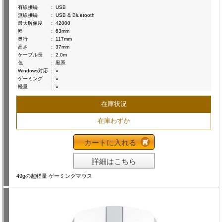
有線接続
:
USB
無線接続
:
USB & Bluetooth
最大解像度
:
42000
幅
:
63mm
奥行
:
117mm
高さ
:
37mm
ケーブル長
:
2.0m
色
:
黒系
Windows対応
:
○
ゲーミング
:
○
軽量
:
○
在庫状況
在庫わずか
カートに入れる
詳細はこちら
49gの超軽量 ゲーミングマウス