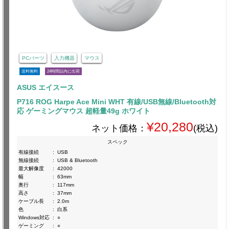
PCパーツ
入力機器
マウス
送料無料
24時間以内に出荷
ASUS エイスース
P716 ROG Harpe Ace Mini WHT 有線/USB無線/Bluetooth対
応 ゲーミングマウス 超軽量49g ホワイト
¥20,280
ネット価格：
(税込)
スペック
有線接続
:
USB
無線接続
:
USB & Bluetooth
最大解像度
:
42000
幅
:
63mm
奥行
:
117mm
高さ
:
37mm
ケーブル長
:
2.0m
色
:
白系
Windows対応
:
○
ゲーミング
:
○