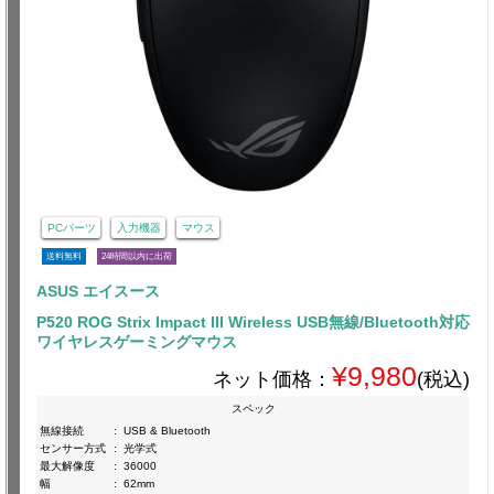
PCパーツ
入力機器
マウス
送料無料
24時間以内に出荷
ASUS エイスース
P520 ROG Strix Impact III Wireless USB無線/Bluetooth対応
ワイヤレスゲーミングマウス
¥9,980
ネット価格：
(税込)
スペック
無線接続
:
USB & Bluetooth
センサー方式
:
光学式
最大解像度
:
36000
幅
:
62mm