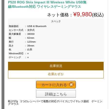
P520 ROG Strix Impact III Wireless White USB無
線/Bluetooth対応 ワイヤレスゲーミングマウス
¥9,980
ネット価格：
(税込)
スペック
無線接続
:
USB & Bluetooth
センサー方式
:
光学式
最大解像度
:
36000
幅
:
62mm
奥行
:
120mm
高さ
:
39mm
色
:
白系
Windows対応
:
○
ゲーミング
:
○
在庫状況
在庫わずか
カートに入れる
詳細はこちら
軽さ57g 1つのレシーバーで複数の対応デバイスにワイヤレス接続 ゲーミン
グマウス