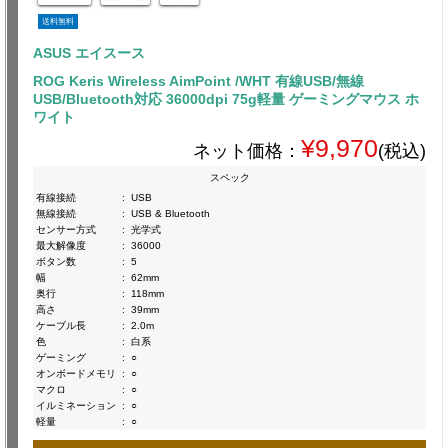
送料無料
ASUS エイスース
ROG Keris Wireless AimPoint /WHT 有線USB/無線
USB/Bluetooth対応 36000dpi 75g軽量 ゲーミングマウス ホ
ワイト
¥9,970
ネット価格：
(税込)
スペック
有線接続
:
USB
無線接続
:
USB & Bluetooth
センサー方式
:
光学式
最大解像度
:
36000
ボタン数
:
5
幅
:
62mm
奥行
:
118mm
高さ
:
39mm
ケーブル長
:
2.0m
色
:
白系
ゲーミング
:
○
オンボードメモリ
:
○
マクロ
:
○
イルミネーション
:
○
軽量
:
○