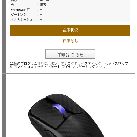
色
:
黒系
Windows対応
:
○
ゲーミング
:
○
イルミネーション
:
○
在庫状況
在庫なし
詳細はこちら
11個のプログラム可能なボタン、アナログジョイスティック、ホットスワップ
対応マイクロスイッチ・ソケット ワイヤレスゲーミングマウス