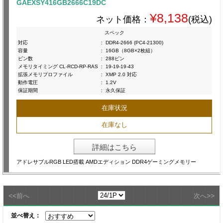
GAEXSY416GB2666C19DC
¥8,138
ネット価格：
(税込)
スペック
対応
:
DDR4-2666 (PC4-21300)
容量
:
16GB（8GB×2枚組）
ピン数
:
288ピン
メモリタイミング CL-RCD-RP-RAS
:
19-19-19-43
拡張メモリプロファイル
:
XMP 2.0 対応
動作電圧
:
1.2V
保証期間
:
永久保証
在庫状況
在庫なし
詳細はこちら
アドレサブルRGB LED搭載 AMDエディション DDR4ゲーミングメモリー
<<
>>
前へ
次へ
並べ替え：