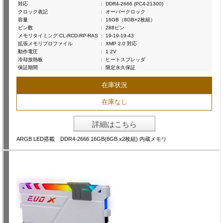
対応
:
DDR4-2666 (PC4-21300)
クロック表記
:
オーバークロック
容量
:
16GB（8GB×2枚組）
ピン数
:
288ピン
メモリタイミング CL-RCD-RP-RAS
:
19-19-19-43
拡張メモリプロファイル
:
XMP 2.0 対応
動作電圧
:
1.2V
冷却放熱板
:
ヒートスプレッダ
保証期間
:
限定永久保証
在庫状況
在庫なし
詳細はこちら
ARGB LED搭載 DDR4-2666 16GB(8GB x2枚組) 内蔵メモリ