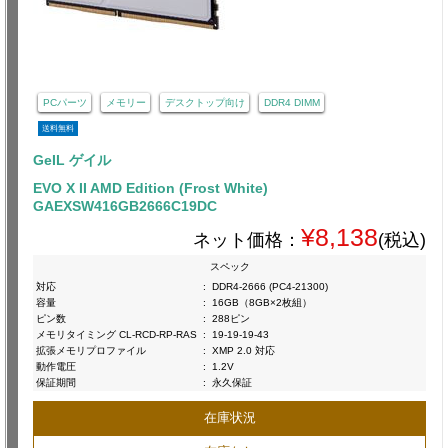
PCパーツ
メモリー
デスクトップ向け
DDR4 DIMM
送料無料
GeIL ゲイル
EVO X II AMD Edition (Frost White)
GAEXSW416GB2666C19DC
¥8,138
ネット価格：
(税込)
スペック
対応
:
DDR4-2666 (PC4-21300)
容量
:
16GB（8GB×2枚組）
ピン数
:
288ピン
メモリタイミング CL-RCD-RP-RAS
:
19-19-19-43
拡張メモリプロファイル
:
XMP 2.0 対応
動作電圧
:
1.2V
保証期間
:
永久保証
在庫状況