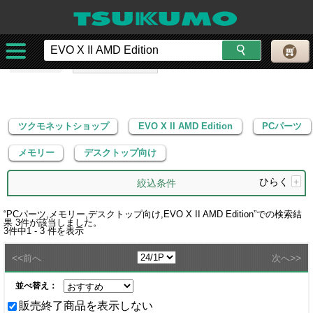
ツクモネットショップ
EVO X II AMD Edition
PCパーツ
メモリー
デスクトップ向け
ツクモネットショップ
EVO X II AMD Edition
PCパーツ
メモリー
デスクトップ向け
ひらく
+
絞込条件
“
PCパーツ,メモリー,デスクトップ向け,EVO X II AMD Edition
”での検索結
果
3
件が該当しました。
3
件中
1 - 3
件を表示
<<
>>
前へ
次へ
並べ替え：
販売終了商品を表示しない