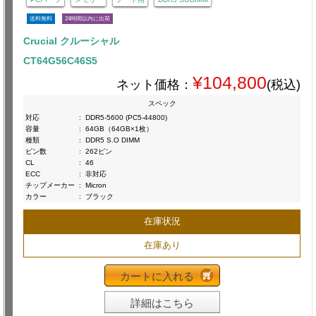
送料無料
24時間以内に出荷
Crucial クルーシャル
CT64G56C46S5
¥104,800
ネット価格：
(税込)
スペック
対応
:
DDR5-5600 (PC5-44800)
容量
:
64GB（64GB×1枚）
種類
:
DDR5 S.O DIMM
ピン数
:
262ピン
CL
:
46
ECC
:
非対応
チップメーカー
:
Micron
カラー
:
ブラック
在庫状況
在庫あり
カートに入れる
詳細はこちら