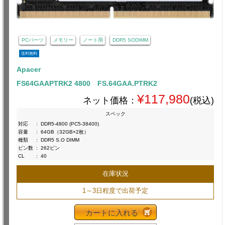
PCパーツ
メモリー
ノート用
DDR5 SODIMM
送料無料
Apacer
FS64GAAPTRK2 4800 FS.64GAA.PTRK2
¥117,980
ネット価格：
(税込)
スペック
対応
:
DDR5-4800 (PC5-38400)
容量
:
64GB（32GB×2枚）
種類
:
DDR5 S.O DIMM
ピン数
:
262ピン
CL
:
40
在庫状況
1～3日程度で出荷予定
カートに入れる