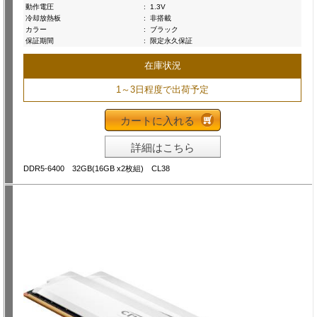
動作電圧
:
1.3V
冷却放熱板
:
非搭載
カラー
:
ブラック
保証期間
:
限定永久保証
在庫状況
1～3日程度で出荷予定
カートに入れる
詳細はこちら
DDR5-6400 32GB(16GB x2枚組) CL38