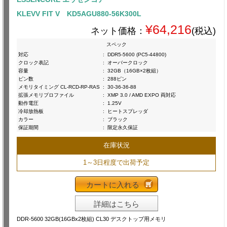
KLEVV FIT V KD5AGU880-56K300L
¥64,216
ネット価格：
(税込)
スペック
対応
:
DDR5-5600 (PC5-44800)
クロック表記
:
オーバークロック
容量
:
32GB（16GB×2枚組）
ピン数
:
288ピン
メモリタイミング CL-RCD-RP-RAS
:
30-36-36-88
拡張メモリプロファイル
:
XMP 3.0 / AMD EXPO 両対応
動作電圧
:
1.25V
冷却放熱板
:
ヒートスプレッダ
カラー
:
ブラック
保証期間
:
限定永久保証
在庫状況
1～3日程度で出荷予定
カートに入れる
詳細はこちら
DDR-5600 32GB(16GBx2枚組) CL30 デスクトップ用メモリ