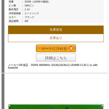
容量
:
32GB（16GB×2枚組）
ピン数
:
288ピン
動作電圧
:
1.1V
冷却放熱板
:
ヒートシンク
カラー
:
ブラック
保証期間
:
3年
在庫状況
在庫あり
カートに入れる
詳細はこちら
メーカー3年保証 DDR5 4800MHz 32GB(16GBx2) UDIMM CL40 1.1v with
heatsink