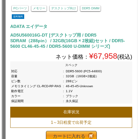
PCパーツ
メモリー
デスクトップ向け
DDR5 DIMM
送料無料
ADATA エイデータ
AD5U560016G-DT [デスクトップ用 / DDR5
SDRAM（288pin） / 32GB(16GB × 2枚組)セット / DDR5-
5600 CL46-45-45 / DDR5-5600 U-DIMM シリーズ]
¥67,958
ネット価格：
(税込)
スペック
対応
:
DDR5-5600 (PC5-44800)
容量
:
32GB（16GB×2枚組）
ピン数
:
288ピン
メモリタイミング CL-RCD-RP-RAS
:
46-45-45-Unknown
動作電圧
:
1.1V
カラー
:
ブラック
保証期間
:
永久保証
在庫状況
1～3日程度で出荷予定
カートに入れる