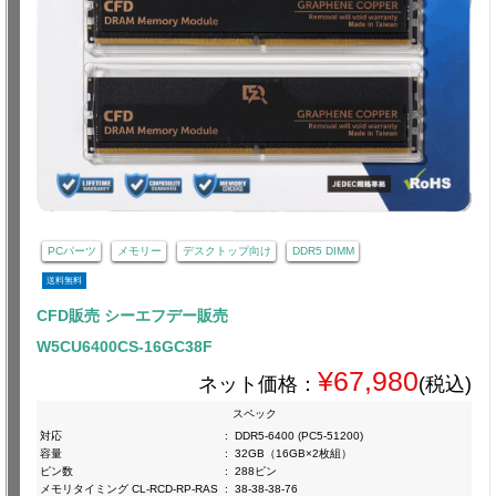
PCパーツ
メモリー
デスクトップ向け
DDR5 DIMM
送料無料
CFD販売 シーエフデー販売
W5CU6400CS-16GC38F
¥67,980
ネット価格：
(税込)
スペック
対応
:
DDR5-6400 (PC5-51200)
容量
:
32GB（16GB×2枚組）
ピン数
:
288ピン
メモリタイミング CL-RCD-RP-RAS
:
38-38-38-76