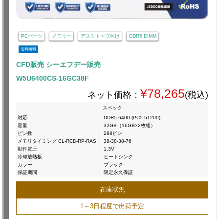
PCパーツ
メモリー
デスクトップ向け
DDR5 DIMM
送料無料
CFD販売 シーエフデー販売
W5U6400CS-16GC38F
¥78,265
ネット価格：
(税込)
スペック
対応
:
DDR5-6400 (PC5-51200)
容量
:
32GB（16GB×2枚組）
ピン数
:
288ピン
メモリタイミング CL-RCD-RP-RAS
:
38-38-38-76
動作電圧
:
1.3V
冷却放熱板
:
ヒートシンク
カラー
:
ブラック
保証期間
:
限定永久保証
在庫状況
1～3日程度で出荷予定