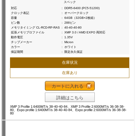
スペック
対応
:
DDR5-6400 (PC5-51200)
クロック表記
:
オーバークロック
容量
:
64GB（32GB×2枚組）
ピン数
:
288ピン
メモリタイミング CL-RCD-RP-RAS
:
40-40-40-80
拡張メモリプロファイル
:
XMP 3.0 / AMD EXPO 両対応
動作電圧
:
1.35V
チップメーカー
:
Micron
カラー
:
ホワイト
保証期間
:
限定永久保証
在庫状況
在庫あり
カートに入れる
詳細はこちら
XMP 3 Profile 1:6400MT/s 38-40-40-84、XMP 3 Profile 2:6000MT/s 36-38-38-
80、Expo profile 1:6400MT/s 38-40-40-84、Expo profile 2:6000MT/s 36-38-38-
80