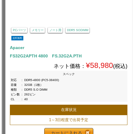
PCパーツ
メモリー
ノート用
DDR5 SODIMM
送料無料
Apacer
FS32G2APTH 4800 FS.32G2A.PTH
¥58,980
ネット価格：
(税込)
スペック
対応
:
DDR5-4800 (PC5-38400)
容量
:
32GB（1枚）
種類
:
DDR5 S.O DIMM
ピン数
:
262ピン
CL
:
40
在庫状況
1～3日程度で出荷予定
カートに入れる