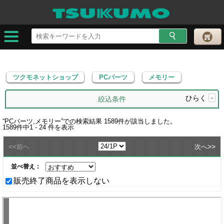
ツクモネットショップ
PCパーツ
メモリー
ツクモネットショップ
PCパーツ
メモリー
ひらく
+
絞込条件
“
PCパーツ,メモリー
”での検索結果
1589
件が該当しました。
1589
件中
1 - 24
件を表示
<<
>>
前へ
次へ
並べ替え：
販売終了商品を表示しない