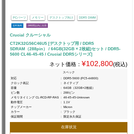
PCパーツ
メモリー
デスクトップ向け
DDR5 DIMM
送料無料
24時間以内に出荷
Crucial クルーシャル
CT2K32G56C46U5 [デスクトップ用 / DDR5
SDRAM（288pin） / 64GB(32GB × 2枚組)セット / DDR5-
5600 CL46-45-45 / Crucial DDR5シリーズ]
¥102,800
ネット価格：
(税込)
スペック
対応
:
DDR5-5600 (PC5-44800)
クロック表記
:
ネイティブ
容量
:
64GB（32GB×2枚組）
ピン数
:
288ピン
メモリタイミング CL-RCD-RP-RAS
:
46-45-45-Unknown
動作電圧
:
1.1V
チップメーカー
:
Micron
カラー
:
ブラック
保証期間
:
限定永久保証
在庫状況