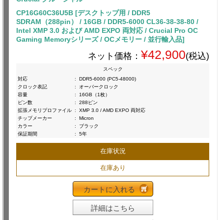
CP16G60C36U5B [デスクトップ用 / DDR5
SDRAM（288pin） / 16GB / DDR5-6000 CL36-38-38-80 /
Intel XMP 3.0 および AMD EXPO 両対応 / Crucial Pro OC
Gaming Memoryシリーズ / OCメモリー / 並行輸入品]
¥42,900
ネット価格：
(税込)
スペック
対応
:
DDR5-6000 (PC5-48000)
クロック表記
:
オーバークロック
容量
:
16GB（1枚）
ピン数
:
288ピン
拡張メモリプロファイル
:
XMP 3.0 / AMD EXPO 両対応
チップメーカー
:
Micron
カラー
:
ブラック
保証期間
:
5年
在庫状況
在庫あり
カートに入れる
詳細はこちら