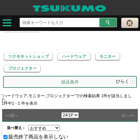
ツクモネットショップ
ハードウェア
モニター
プロジェクター
ツクモネットショップ
ハードウェア
モニター
プロジェクター
ひらく
+
絞込条件
“
ハードウェア,モニター,プロジェクター
”での検索結果
1
件が該当しまし
た。
1
件中
1 - 1
件を表示
<<
>>
前へ
次へ
並べ替え：
販売終了商品を表示しない