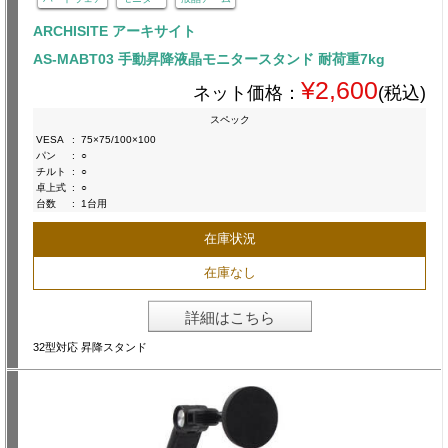
ARCHISITE アーキサイト
AS-MABT03 手動昇降液晶モニタースタンド 耐荷重7kg
¥2,600
ネット価格：
(税込)
スペック
VESA
:
75×75/100×100
パン
:
○
チルト
:
○
卓上式
:
○
台数
:
1台用
在庫状況
在庫なし
詳細はこちら
32型対応 昇降スタンド