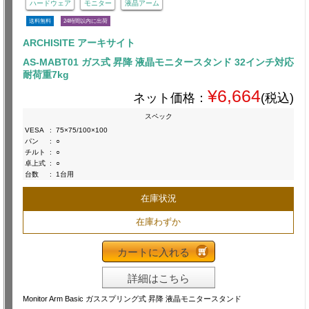
ハードウェア
モニター
液晶アーム
送料無料
24時間以内に出荷
ARCHISITE アーキサイト
AS-MABT01 ガス式 昇降 液晶モニタースタンド 32インチ対応
耐荷重7kg
¥6,664
ネット価格：
(税込)
スペック
VESA
:
75×75/100×100
パン
:
○
チルト
:
○
卓上式
:
○
台数
:
1台用
在庫状況
在庫わずか
カートに入れる
詳細はこちら
Monitor Arm Basic ガススプリング式 昇降 液晶モニタースタンド