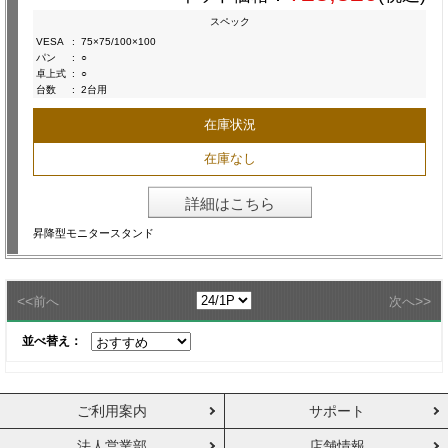
スペック
VESA
:
75×75/100×100
パン
:
○
卓上式
:
○
台数
:
2台用
在庫状況
在庫なし
詳細はこちら
昇降型モニタースタンド
<<
>>
前へ
次へ
並べ替え：
ご利用案内
サポート
法人営業部
店舗情報