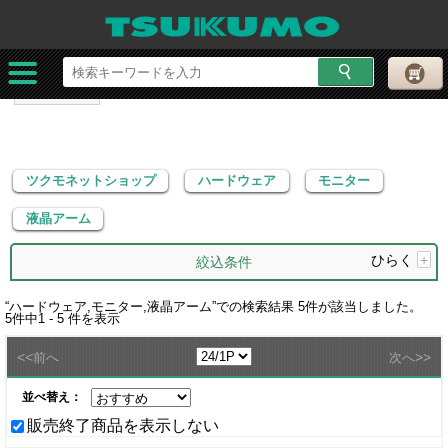
ツクモネットショップ
ハードウェア
モニター
液晶アーム
ツクモネットショップ
ハードウェア
モニター
液晶アーム
ひらく
+
絞込条件
“
ハードウェア,モニター,液晶アーム
”での検索結果
5
件が該当しました。
5
件中
1 - 5
件を表示
<<
>>
前へ
次へ
並べ替え：
販売終了商品を表示しない