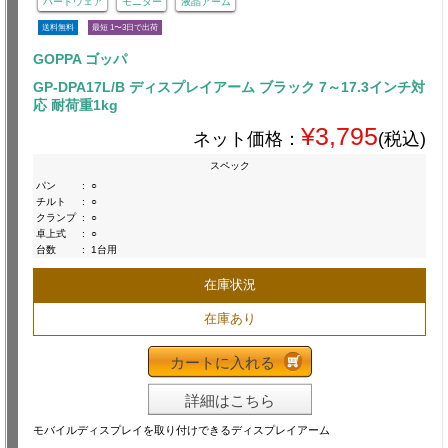
ハードウェア
モニター
液晶アーム
送料無料
最短 1〜3日で出荷
GOPPA ゴッパ
GP-DPA17L/B ディスプレイアーム ブラック 7～17.3インチ対
応 耐荷重1kg
¥3,795
ネット価格：
(税込)
スペック
パン
:
○
チルト
:
○
クランプ
:
○
卓上式
:
○
台数
:
1台用
在庫状況
在庫あり
カートに入れる
詳細はこちら
モバイルディスプレイを取り付けできるディスプレイアーム