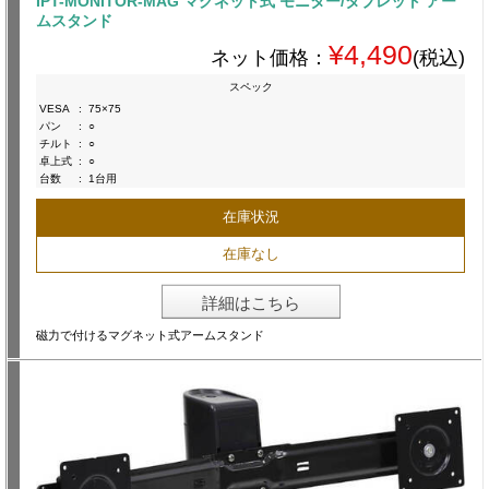
IPT-MONITOR-MAG マグネット式 モニター/タブレット アー
ムスタンド
¥4,490
ネット価格：
(税込)
スペック
VESA
:
75×75
パン
:
○
チルト
:
○
卓上式
:
○
台数
:
1台用
在庫状況
在庫なし
詳細はこちら
磁力で付けるマグネット式アームスタンド