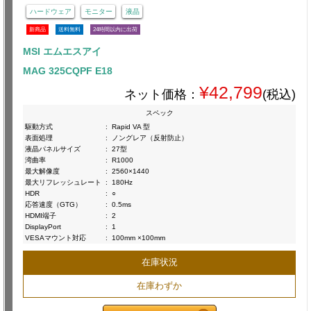
ハードウェア
モニター
液晶
新商品
送料無料
24時間以内に出荷
MSI エムエスアイ
MAG 325CQPF E18
¥42,799
ネット価格：
(税込)
スペック
駆動方式
:
Rapid VA 型
表面処理
:
ノングレア（反射防止）
液晶パネルサイズ
:
27型
湾曲率
:
R1000
最大解像度
:
2560×1440
最大リフレッシュレート
:
180Hz
HDR
:
○
応答速度（GTG）
:
0.5ms
HDMI端子
:
2
DisplayPort
:
1
VESAマウント対応
:
100mm ×100mm
在庫状況
在庫わずか