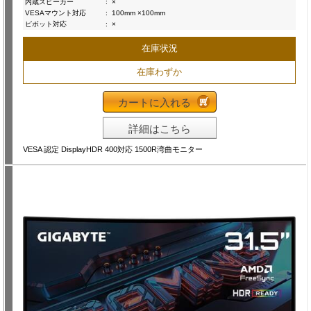
内蔵スピーカー
:
×
VESAマウント対応
:
100mm ×100mm
ピボット対応
:
×
在庫状況
在庫わずか
カートに入れる
詳細はこちら
VESA 認定 DisplayHDR 400対応 1500R湾曲モニター