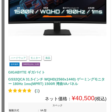
ハードウェア
モニター
液晶
送料無料
24時間以内に出荷
GIGABYTE ギガバイト
GS32QCA 31.5インチ WQHD(2560x1440) ゲーミングモニタ
ー 180Hz 1ms(MPRT) 1500R 湾曲VAパネル
(
1
)
¥40,500
ネット価格：
(税込)
スペック
駆動方式
:
VA 型