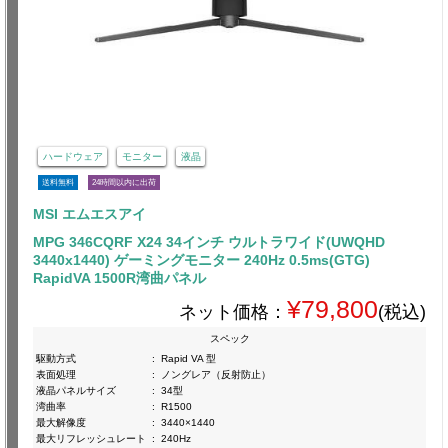
ハードウェア
モニター
液晶
送料無料
24時間以内に出荷
MSI エムエスアイ
MPG 346CQRF X24 34インチ ウルトラワイド(UWQHD
3440x1440) ゲーミングモニター 240Hz 0.5ms(GTG)
RapidVA 1500R湾曲パネル
¥79,800
ネット価格：
(税込)
スペック
駆動方式
:
Rapid VA 型
表面処理
:
ノングレア（反射防止）
液晶パネルサイズ
:
34型
湾曲率
:
R1500
最大解像度
:
3440×1440
最大リフレッシュレート
:
240Hz