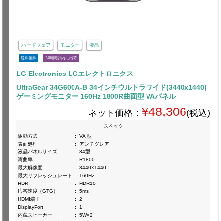
ハードウェア
モニター
液晶
送料無料
24時間以内に出荷
LG Electronics LGエレクトロニクス
UltraGear 34G600A-B 34インチウルトラワイド(3440x1440)
ゲーミングモニター 160Hz 1800R曲面型 VAパネル
¥48,306
ネット価格：
(税込)
スペック
駆動方式
:
VA 型
表面処理
:
アンチグレア
液晶パネルサイズ
:
34型
湾曲率
:
R1800
最大解像度
:
3440×1440
最大リフレッシュレート
:
160Hz
HDR
:
HDR10
応答速度（GTG）
:
5ms
HDMI端子
:
2
DisplayPort
:
1
内蔵スピーカー
:
5W×2