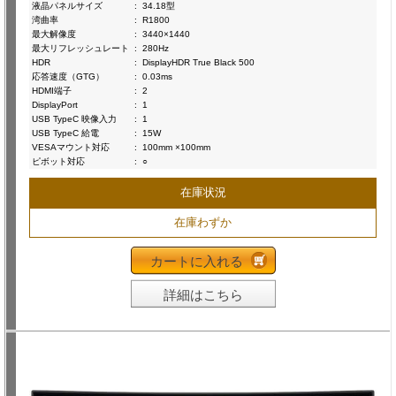
液晶パネルサイズ
:
34.18型
湾曲率
:
R1800
最大解像度
:
3440×1440
最大リフレッシュレート
:
280Hz
HDR
:
DisplayHDR True Black 500
応答速度（GTG）
:
0.03ms
HDMI端子
:
2
DisplayPort
:
1
USB TypeC 映像入力
:
1
USB TypeC 給電
:
15W
VESAマウント対応
:
100mm ×100mm
ピボット対応
:
○
在庫状況
在庫わずか
カートに入れる
詳細はこちら