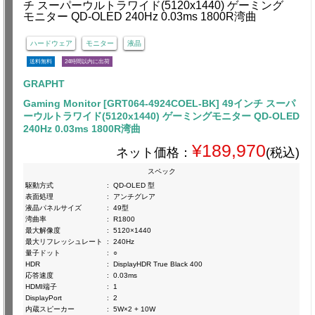
ハードウェア
モニター
液晶
送料無料
24時間以内に出荷
GRAPHT
Gaming Monitor [GRT064-4924COEL-BK] 49インチ スーパ
ーウルトラワイド(5120x1440) ゲーミングモニター QD-OLED
240Hz 0.03ms 1800R湾曲
¥189,970
ネット価格：
(税込)
スペック
駆動方式
:
QD-OLED 型
表面処理
:
アンチグレア
液晶パネルサイズ
:
49型
湾曲率
:
R1800
最大解像度
:
5120×1440
最大リフレッシュレート
:
240Hz
量子ドット
:
○
HDR
:
DisplayHDR True Black 400
応答速度
:
0.03ms
HDMI端子
:
1
DisplayPort
:
2
内蔵スピーカー
:
5W×2 + 10W