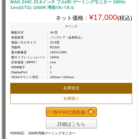
MAG 244C 23.6インチ フルHD ゲーミングモニター 180Hz
1ms(GTG) 1500R 湾曲VAパネル
¥17,000
ネット価格：
(税込)
スペック
駆動方式
:
VA 型
表面処理
:
ノングレア（反射防止）
液晶パネルサイズ
:
23.6型
湾曲率
:
R1500
最大解像度
:
1920×1080
最大リフレッシュレート
:
180Hz
応答速度（MPRT）
:
1ms
HDMI端子
:
1
DisplayPort
:
1
VESAマウント対応
:
100mm ×100mm
在庫状況
在庫限り
カートに入れる
詳細はこちら
HDR対応 1500R湾曲ゲーミングモニター