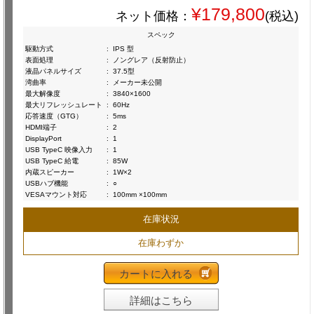
¥179,800
ネット価格：
(税込)
スペック
駆動方式
:
IPS 型
表面処理
:
ノングレア（反射防止）
液晶パネルサイズ
:
37.5型
湾曲率
:
メーカー未公開
最大解像度
:
3840×1600
最大リフレッシュレート
:
60Hz
応答速度（GTG）
:
5ms
HDMI端子
:
2
DisplayPort
:
1
USB TypeC 映像入力
:
1
USB TypeC 給電
:
85W
内蔵スピーカー
:
1W×2
USBハブ機能
:
○
VESAマウント対応
:
100mm ×100mm
在庫状況
在庫わずか
カートに入れる
詳細はこちら