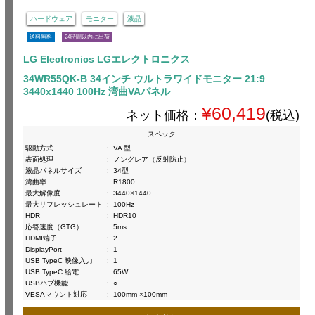
ハードウェア
モニター
液晶
送料無料
24時間以内に出荷
LG Electronics LGエレクトロニクス
34WR55QK-B 34インチ ウルトラワイドモニター 21:9
3440x1440 100Hz 湾曲VAパネル
¥60,419
ネット価格：
(税込)
スペック
駆動方式
:
VA 型
表面処理
:
ノングレア（反射防止）
液晶パネルサイズ
:
34型
湾曲率
:
R1800
最大解像度
:
3440×1440
最大リフレッシュレート
:
100Hz
HDR
:
HDR10
応答速度（GTG）
:
5ms
HDMI端子
:
2
DisplayPort
:
1
USB TypeC 映像入力
:
1
USB TypeC 給電
:
65W
USBハブ機能
:
○
VESAマウント対応
:
100mm ×100mm