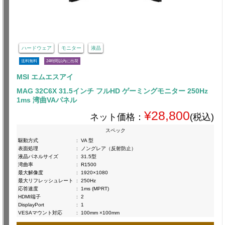
ハードウェア
モニター
液晶
送料無料
24時間以内に出荷
MSI エムエスアイ
MAG 32C6X 31.5インチ フルHD ゲーミングモニター 250Hz
1ms 湾曲VAパネル
¥28,800
ネット価格：
(税込)
スペック
駆動方式
:
VA 型
表面処理
:
ノングレア（反射防止）
液晶パネルサイズ
:
31.5型
湾曲率
:
R1500
最大解像度
:
1920×1080
最大リフレッシュレート
:
250Hz
応答速度
:
1ms (MPRT)
HDMI端子
:
2
DisplayPort
:
1
VESAマウント対応
:
100mm ×100mm