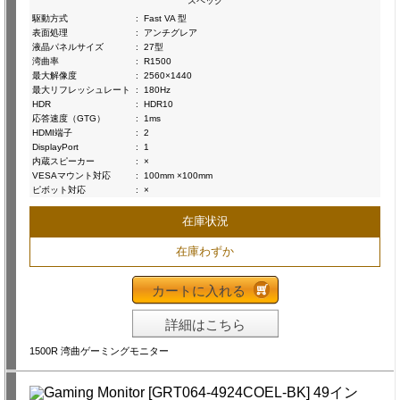
スペック
駆動方式
:
Fast VA 型
表面処理
:
アンチグレア
液晶パネルサイズ
:
27型
湾曲率
:
R1500
最大解像度
:
2560×1440
最大リフレッシュレート
:
180Hz
HDR
:
HDR10
応答速度（GTG）
:
1ms
HDMI端子
:
2
DisplayPort
:
1
内蔵スピーカー
:
×
VESAマウント対応
:
100mm ×100mm
ピボット対応
:
×
在庫状況
在庫わずか
カートに入れる
詳細はこちら
1500R 湾曲ゲーミングモニター