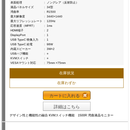
表面処理
:
ノングレア（反射防止）
液晶パネルサイズ
:
34型
湾曲率
:
R1500
最大解像度
:
3440×1440
最大リフレッシュレート
:
120Hz
応答速度（MPRT）
:
1ms
HDMI端子
:
2
DisplayPort
:
1
USB TypeC 映像入力
:
1
USB TypeC 給電
:
98W
内蔵スピーカー
:
3W×2
USBハブ機能
:
○
KVMスイッチ
:
○
VESAマウント対応
:
75mm ×75mm
在庫状況
在庫わずか
カートに入れる
詳細はこちら
デザイン性と機能性の融合 KVMスイッチ機能 1500R 湾曲液晶モニター