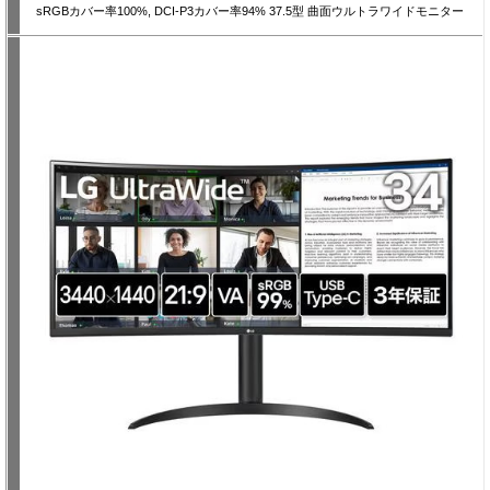
sRGBカバー率100%, DCI-P3カバー率94% 37.5型 曲面ウルトラワイドモニター