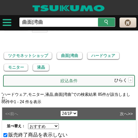
ツクモネットショップ
曲面|湾曲
ハードウェア
モニター
液晶
ツクモネットショップ
曲面|湾曲
ハードウェア
モニター
液晶
ひらく
+
絞込条件
“
ハードウェア,モニター,液晶,曲面|湾曲
”での検索結果
85
件が該当しまし
た。
85
件中
1 - 24
件を表示
<<
>>
前へ
次へ
並べ替え：
販売終了商品を表示しない