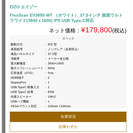
EIZO エイゾー
FlexScan EV3895-WT （ホワイト） 37.5インチ 曲面ウルト
ラワイド(3840ｘ1600) IPS USB Type-C対応
¥179,800
ネット価格：
(税込)
スペック
駆動方式
:
IPS 型
表面処理
:
ノングレア（反射防止）
液晶パネルサイズ
:
37.5型
湾曲率
:
メーカー未公開
最大解像度
:
3840×1600
最大リフレッシュレート
:
60Hz
応答速度（GTG）
:
5ms
HDMI端子
:
2
DisplayPort
:
1
USB TypeC 映像入力
:
1
USB TypeC 給電
:
85W
内蔵スピーカー
:
1W×2
USBハブ機能
:
○
VESAマウント対応
:
100mm ×100mm
在庫状況
在庫わずか