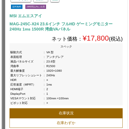
送料無料
24時間以内に出荷
MSI エムエスアイ
MAG-245C-X24 23.6インチ フルHD ゲーミングモニター
240Hz 1ms 1500R 湾曲VAパネル
¥17,800
ネット価格：
(税込)
スペック
駆動方式
:
VA 型
表面処理
:
アンチグレア
液晶パネルサイズ
:
23.6型
湾曲率
:
R1500
最大解像度
:
1920×1080
最大リフレッシュレート
:
240Hz
HDR
:
○
応答速度（MPRT）
:
1ms
HDMI端子
:
2
DisplayPort
:
1
VESAマウント対応
:
100mm ×100mm
ピボット対応
:
×
在庫状況
在庫わずか