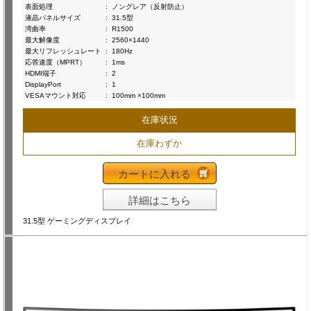
表面処理
:
ノングレア（反射防止）
液晶パネルサイズ
:
31.5型
湾曲率
:
R1500
最大解像度
:
2560×1440
最大リフレッシュレート
:
180Hz
応答速度（MPRT）
:
1ms
HDMI端子
:
2
DisplayPort
:
1
VESAマウント対応
:
100mm ×100mm
在庫状況
在庫わずか
カートに入れる
詳細はこちら
31.5型 ゲーミングディスプレイ