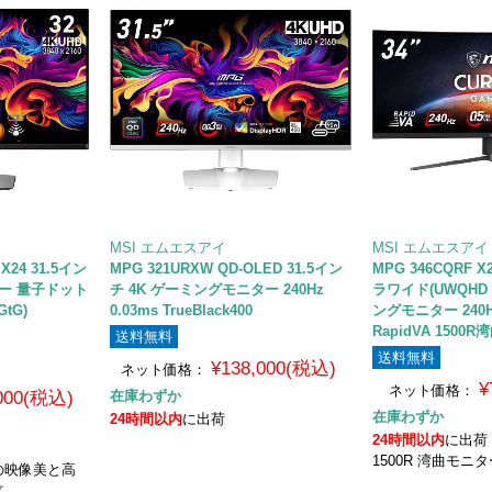
MSI エムエスアイ
MSI エムエスアイ
 X24 31.5イン
MPG 321URXW QD-OLED 31.5イン
MPG 346CQRF 
ー 量子ドット
チ 4K ゲーミングモニター 240Hz
ラワイド(UWQHD 3
GtG)
0.03ms TrueBlack400
ングモニター 240Hz
RapidVA 1500
送料無料
送料無料
¥138,000(税込)
ネット価格：
¥
ネット価格：
,000(税込)
在庫わずか
在庫わずか
24時間以内
に出荷
24時間以内
に出荷
1500R 湾曲モニ
の映像美と高
立