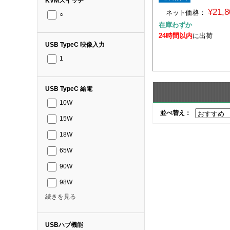
KVMスイッチ
¥21,
ネット価格：
○
在庫わずか
24時間以内
に出荷
USB TypeC 映像入力
1
USB TypeC 給電
10W
並べ替え：
15W
18W
65W
90W
98W
続きを見る
USBハブ機能