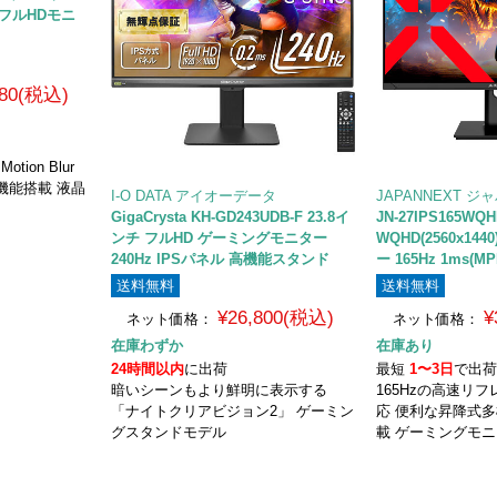
チ フルHDモニ
980(税込)
ion Blur
ング機能搭載 液晶
I-O DATA アイオーデータ
JAPANNEXT 
GigaCrysta KH-GD243UDB-F 23.8イ
JN-27IPS165WQ
ンチ フルHD ゲーミングモニター
WQHD(2560x1
240Hz IPSパネル 高機能スタンド
ー 165Hz 1ms(M
送料無料
送料無料
¥26,800(税込)
¥
ネット価格：
ネット価格：
在庫わずか
在庫あり
24時間以内
に出荷
最短
1〜3日
で出
暗いシーンもより鮮明に表示する
165Hzの高速リ
「ナイトクリアビジョン2」 ゲーミン
応 便利な昇降式
グスタンドモデル
載 ゲーミングモ