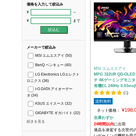
価格を入力して絞込み
¥
～
¥
まで
メーカーで絞込み
MSI エムエスアイ
(50)
BenQ ベンキュー
(40)
MSI エムエスアイ
MPG 322UR QD-OLED
LG Electronics LGエレクト
チ 4Kゲーミングモニタ
ロニクス
(36)
有機EL 240Hz 0.03ms(
I-O DATA アイオーデー
(
1
)
タ
(34)
送料無料
ASUS エイスース
(32)
¥198
ネット価格：
GIGABYTE ギガバイト
(32)
在庫わずか
続きを見る
24時間以内
に出荷
液晶を凌駕する次世代
いゲーミング機能を両