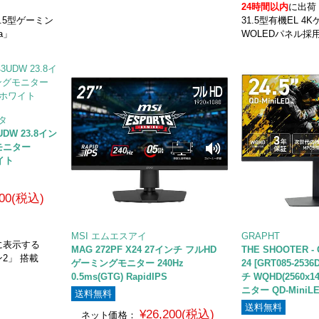
24時間以内
に出荷
4.5型ゲーミン
31.5型有機EL 
a」
WOLEDパネル採用 0
ータ
3UDW 23.8イン
モニター
ワイト
800(税込)
MSI エムエスアイ
GRAPHT
に表示する
MAG 272PF X24 27インチ フルHD
THE SHOOTER - 
2」 搭載
ゲーミングモニター 240Hz
24 [GRT085-253
0.5ms(GTG) RapidIPS
チ WQHD(2560x
ニター QD-MiniLE
送料無料
送料無料
¥26,200(税込)
ネット価格：