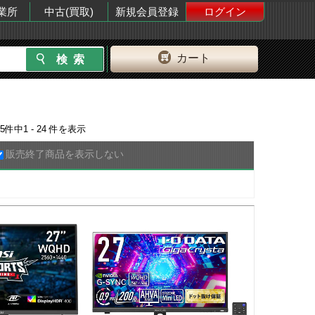
業所
中古(買取)
新規会員登録
ログイン
カート
5
件中
1 - 24
件を表示
販売終了商品を表示しない