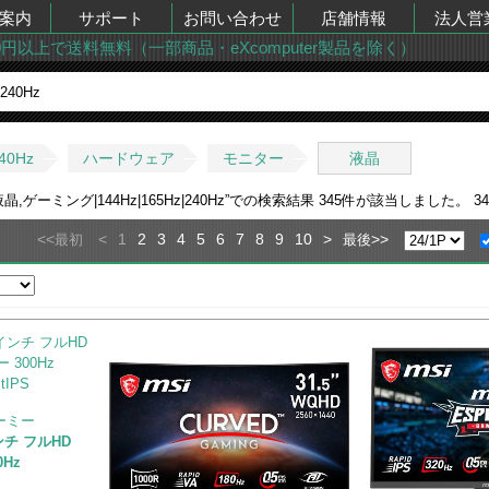
案内
サポート
お問い合わせ
店舗情報
法人営
00円以上で送料無料（一部商品・eXcomputer製品を除く）
40Hz
ハードウェア
モニター
液晶
ゲーミング|144Hz|165Hz|240Hz
”での検索結果
345
件が該当しました。
34
<<
<
1
2
3
4
5
6
7
8
9
10
>
>>
最初
最後
アーミー
インチ フルHD
Hz