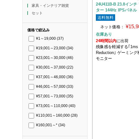
24U411B-B 23.8イン
家具・インテリア雑貨
ター 144Hz IPSパネル
セット
送料無料
¥15,
ネット価格：
価格で絞込み
在庫あり
¥1～19,000
(37)
24時間以内
に出荷
残像感を軽減する｢1ms Mot
¥19,001～23,000
(34)
Reduction｣ ゲーミ
¥23,001～30,000
(46)
モニター
¥30,001～37,000
(22)
¥37,001～46,000
(36)
¥46,001～57,000
(33)
¥57,001～73,000
(35)
¥73,001～110,000
(40)
¥110,001～160,000
(28)
¥160,001～*
(34)