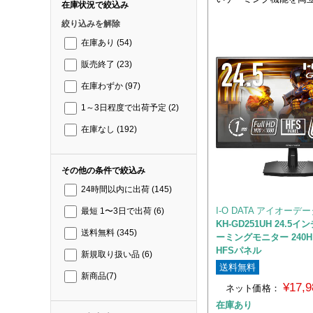
在庫状況で絞込み
絞り込みを解除
在庫あり
(54)
販売終了
(23)
在庫わずか
(97)
1～3日程度で出荷予定
(2)
在庫なし
(192)
その他の条件で絞込み
24時間以内に出荷
(145)
I-O DATA アイオーデ
最短 1〜3日で出荷
(6)
KH-GD251UH 24.5イ
送料無料
(345)
ーミングモニター 240Hｚ
HFSパネル
新規取り扱い品
(6)
送料無料
新商品
(7)
¥17,
ネット価格：
在庫あり