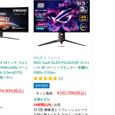
ASUS エイスース
X24 34インチ ウルト
ROG Swift OLED PG32UCDP 31.5イ
440x1440) ゲーミ
ンチ 4K ゲーミングモニター 有機EL
 0.5ms(GTG)
240Hz 0.03ms
R湾曲パネル
(
1
)
送料無料
79,800(税込)
¥182,058(税込)
ネット価格：
在庫わずか
24時間以内
に出荷
ター
31.5型 解像度とリフレッシュレート
を切り替えられる ゲーミングモニタ