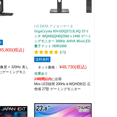
I-O DATA アイオーデータ
2
GigaCrysta KH-GDQ271JLAQ 27イ
ンチ WQHD(QHD)2560ｘ1440 ゲーミ
ングモニター 200Hz AHVA MiniLED
料
量子ドット HDR1000
45,800(税込)
(
15
)
送料無料
¥48,730(税込)
像度 × 320Hz 美し
ネット価格：
たゲーミングモニ
在庫あり
24時間以内
に出荷
Mini LED採用 200Hz＆WQHD対応 広
色域 27型 ゲーミングモニター