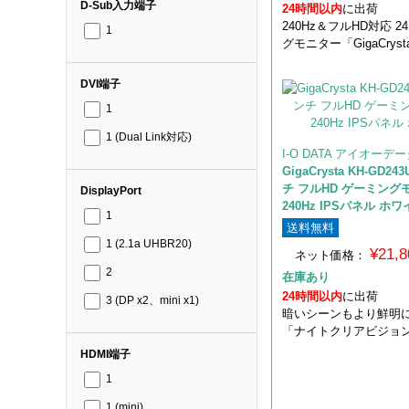
D-Sub入力端子
24時間以内
に出荷
240Hz＆フルHD対応 2
1
グモニター「GigaCryst
DVI端子
1
1 (Dual Link対応)
I-O DATA アイオーデ
GigaCrysta KH-GD24
チ フルHD ゲーミング
DisplayPort
240Hz IPSパネル ホ
1
送料無料
1 (2.1a UHBR20)
¥21,
ネット価格：
2
在庫あり
24時間以内
に出荷
3 (DP x2、mini x1)
暗いシーンもより鮮明
「ナイトクリアビジョン
HDMI端子
1
1 (mini)