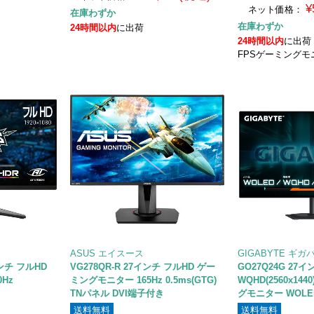
¥
ネット価格：
在庫わずか
在庫わずか
24時間以内
に出荷
24時間以内
に出荷
FPSゲーミングモ
ASUS エイスース
GIGABYTE ギガ
5インチ フルHD
VG278QR-R 27インチ フルHD ゲー
GO27Q24G 27イ
Hz
ミングモニター 165Hz 0.5ms(GTG)
WQHD(2560x14
TNパネル DVI端子付き
グモニター WOLED 
送料無料
送料無料