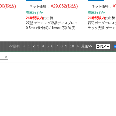
800(税込)
¥29,062(税込)
¥
ネット価格：
ネット価格：
在庫わずか
在庫わずか
24時間以内
に出荷
24時間以内
に出荷
27型 ゲーミング液晶ディスプレイ
四辺ボーダーレス
0.5ms (最小値) / 1msの応答速度
ラック光沢 ゲー
<<
<
1
2
3
4
5
6
7
8
9
10
>
>>
最初
最後