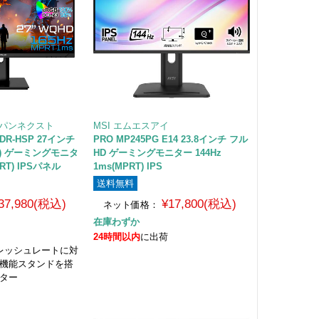
ジャパンネクスト
MSI エムエスアイ
HDR-HSP 27インチ
PRO MP245PG E14 23.8インチ フル
440) ゲーミングモニタ
HD ゲーミングモニター 144Hz
PRT) IPSパネル
1ms(MPRT) IPS
送料無料
37,980(税込)
¥17,800(税込)
ネット価格：
在庫わずか
荷
24時間以内
に出荷
フレッシュレートに対
多機能スタンドを搭
ニター