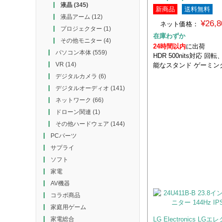
液晶
(345)
新商品
送料無料
液晶アーム
(12)
¥26,
ネット価格：
プロジェクター
(1)
在庫わずか
その他モニター
(4)
24時間以内
に出荷
パソコン本体
(559)
HDR 500nits対応 
VR
(14)
能なスタンド ゲーミン
デジタルカメラ
(6)
デジタルオーディオ
(141)
ネットワーク
(66)
ドローン関連
(1)
その他ハードウェア
(144)
PCパーツ
サプライ
ソフト
家電
AV機器
コラボ商品
家庭用ゲーム
LG Electronics L
家電総合