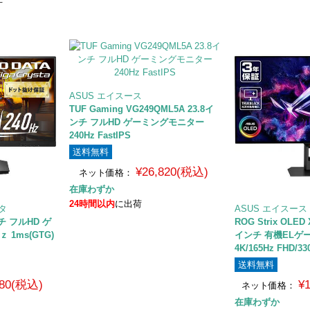
ASUS エイスース
TUF Gaming VG249QML5A 23.8イ
ンチ フルHD ゲーミングモニター
240Hz FastIPS
送料無料
¥26,820(税込)
ネット価格：
在庫わずか
24時間以内
に出荷
ータ
ASUS エイスース
ンチ フルHD ゲ
ROG Strix OLED
 1ms(GTG)
インチ 有機ELゲ
4K/165Hz FHD/33
送料無料
980(税込)
¥
ネット価格：
在庫わずか