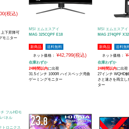
800(税込)
MSI エムエスアイ
MSI エムエスアイ
回転、上下昇降可
MAG 325CQPF E18
MAG 274QPF X3
グモニター
新商品
送料無料
新商品
送料無
¥42,799(税込)
¥
ネット価格：
ネット価格：
在庫わずか
在庫わずか
24時間以内
に出荷
24時間以内
に出荷
31.5インチ 1000R ハイスペック湾曲
27インチ WQHD解
ゲーミングモニター
さと速さを両立し
ター
Gエレクトロニクス