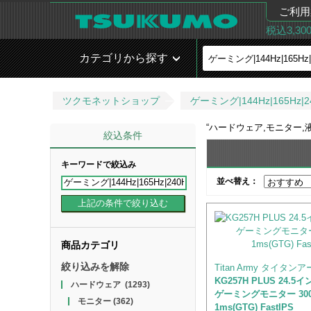
ご利用
税込3,3
カテゴリから探す
ツクモネットショップ
ゲーミング|144Hz|165Hz|2
“
ハードウェア,モニター,液晶,
絞込条件
キーワードで絞込み
並べ替え：
商品カテゴリ
絞り込みを解除
Titan Army タイタン
KG257H PLUS 24.5
ハードウェア
(1293)
ゲーミングモニター 300
モニター
(362)
1ms(GTG) FastIPS