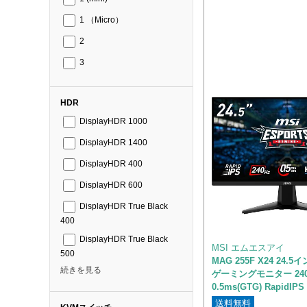
1 （Micro）
2
3
HDR
DisplayHDR 1000
DisplayHDR 1400
DisplayHDR 400
DisplayHDR 600
DisplayHDR True Black
400
DisplayHDR True Black
MSI エムエスアイ
500
MAG 255F X24 24.
続きを見る
ゲーミングモニター 240
0.5ms(GTG) RapidIPS
送料無料