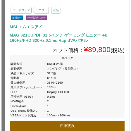
ハードウェア
モニター
液晶
送料無料
24時間以内に出荷
MSI エムエスアイ
MAG 321CUPDF 31.5インチ ゲーミングモニター 4k
160Hz/FHD 320Hz 0.5ms RapidVAパネル
¥89,800
ネット価格：
(税込)
スペック
駆動方式
:
Rapid VA 型
表面処理
:
ノングレア（反射防止）
液晶パネルサイズ
:
31.5型
湾曲率
:
R1500
最大解像度
:
3840×2160
最大リフレッシュレート
:
160Hz
HDR
:
DisplayHDR 400
応答速度（GTG）
:
0.5ms
HDMI端子
:
2
DisplayPort
:
1
USB TypeC 映像入力
:
1
VESAマウント対応
:
100mm ×100mm
在庫状況