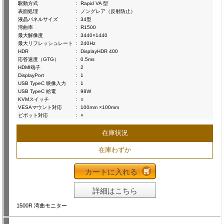
駆動方式
:
Rapid VA 型
表面処理
:
ノングレア（反射防止）
液晶パネルサイズ
:
34型
湾曲率
:
R1500
最大解像度
:
3440×1440
最大リフレッシュレート
:
240Hz
HDR
:
DisplayHDR 400
応答速度（GTG）
:
0.5ms
HDMI端子
:
2
DisplayPort
:
1
USB TypeC 映像入力
:
1
USB TypeC 給電
:
98W
KVMスイッチ
:
○
VESAマウント対応
:
100mm ×100mm
ピボット対応
:
×
在庫状況
在庫わずか
カートに入れる
詳細はこちら
1500R 湾曲モニター