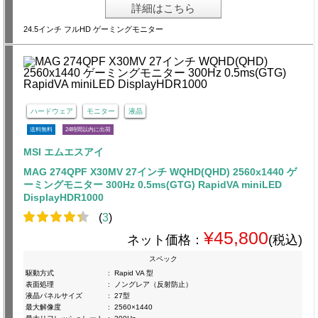
詳細はこちら
24.5インチ フルHD ゲーミングモニター
ハードウェア
モニター
液晶
送料無料
24時間以内に出荷
MSI エムエスアイ
MAG 274QPF X30MV 27インチ WQHD(QHD) 2560x1440 ゲ
ーミングモニター 300Hz 0.5ms(GTG) RapidVA miniLED
DisplayHDR1000
(
3
)
¥45,800
ネット価格：
(税込)
スペック
駆動方式
:
Rapid VA 型
表面処理
:
ノングレア（反射防止）
液晶パネルサイズ
:
27型
最大解像度
:
2560×1440