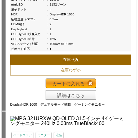
miniLED
:
1152ゾーン
量子ドット
:
○
HDR
:
DisplayHDR 1000
応答速度（GTG）
:
0.5ms
HDMI端子
:
2
DisplayPort
:
1
USB TypeC 映像入力
:
1
USB TypeC 給電
:
15W
VESAマウント対応
:
100mm ×100mm
ピボット対応
:
○
在庫状況
在庫わずか
カートに入れる
詳細はこちら
DisplayHDR 1000 デュアルモード搭載 ゲーミングモニター
ハードウェア
モニター
液晶