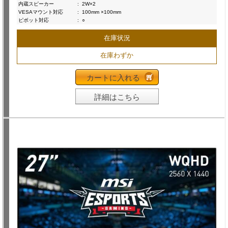
内蔵スピーカー
:
2W×2
VESAマウント対応
:
100mm ×100mm
ピボット対応
:
○
在庫状況
在庫わずか
カートに入れる
詳細はこちら