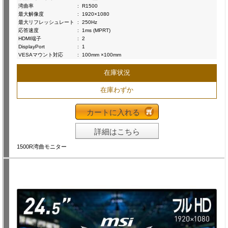
湾曲率
:
R1500
最大解像度
:
1920×1080
最大リフレッシュレート
:
250Hz
応答速度
:
1ms (MPRT)
HDMI端子
:
2
DisplayPort
:
1
VESAマウント対応
:
100mm ×100mm
在庫状況
在庫わずか
カートに入れる
詳細はこちら
1500R湾曲モニター