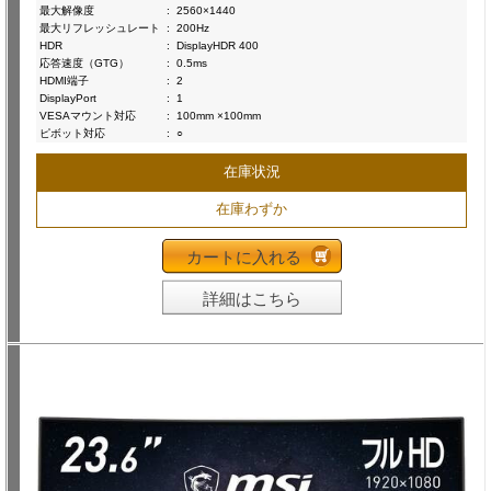
最大解像度
:
2560×1440
最大リフレッシュレート
:
200Hz
HDR
:
DisplayHDR 400
応答速度（GTG）
:
0.5ms
HDMI端子
:
2
DisplayPort
:
1
VESAマウント対応
:
100mm ×100mm
ピボット対応
:
○
在庫状況
在庫わずか
カートに入れる
詳細はこちら