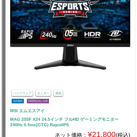
ハードウェア
モニター
液晶
送料無料
24時間以内に出荷
MSI エムエスアイ
MAG 255F X24 24.5インチ フルHD ゲーミングモニター
240Hz 0.5ms(GTG) RapidIPS
¥21,800
ネット価格：
(税込)