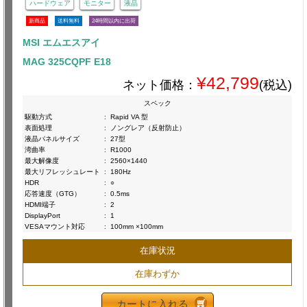
ハードウェア
モニター
液晶
新商品
送料無料
24時間以内に出荷
MSI エムエスアイ
MAG 325CQPF E18
¥42,799
ネット価格：
(税込)
スペック
駆動方式
:
Rapid VA 型
表面処理
:
ノングレア（反射防止）
液晶パネルサイズ
:
27型
湾曲率
:
R1000
最大解像度
:
2560×1440
最大リフレッシュレート
:
180Hz
HDR
:
○
応答速度（GTG）
:
0.5ms
HDMI端子
:
2
DisplayPort
:
1
VESAマウント対応
:
100mm ×100mm
在庫状況
在庫わずか
カートに入れる