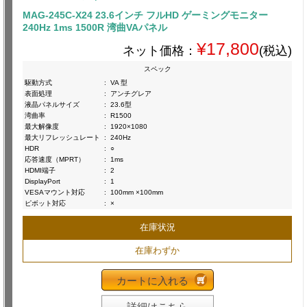
MAG-245C-X24 23.6インチ フルHD ゲーミングモニター
240Hz 1ms 1500R 湾曲VAパネル
¥17,800
ネット価格：
(税込)
スペック
駆動方式
:
VA 型
表面処理
:
アンチグレア
液晶パネルサイズ
:
23.6型
湾曲率
:
R1500
最大解像度
:
1920×1080
最大リフレッシュレート
:
240Hz
HDR
:
○
応答速度（MPRT）
:
1ms
HDMI端子
:
2
DisplayPort
:
1
VESAマウント対応
:
100mm ×100mm
ピボット対応
:
×
在庫状況
在庫わずか
カートに入れる
詳細はこちら