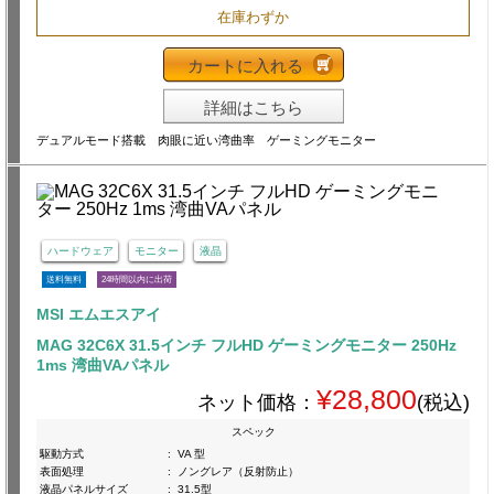
在庫わずか
カートに入れる
詳細はこちら
デュアルモード搭載 肉眼に近い湾曲率 ゲーミングモニター
ハードウェア
モニター
液晶
送料無料
24時間以内に出荷
MSI エムエスアイ
MAG 32C6X 31.5インチ フルHD ゲーミングモニター 250Hz
1ms 湾曲VAパネル
¥28,800
ネット価格：
(税込)
スペック
駆動方式
:
VA 型
表面処理
:
ノングレア（反射防止）
液晶パネルサイズ
:
31.5型