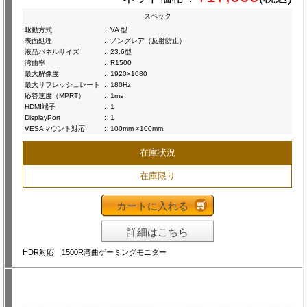
スペック
駆動方式
:
VA 型
表面処理
:
ノングレア（反射防止）
液晶パネルサイズ
:
23.6型
湾曲率
:
R1500
最大解像度
:
1920×1080
最大リフレッシュレート
:
180Hz
応答速度（MPRT）
:
1ms
HDMI端子
:
1
DisplayPort
:
1
VESAマウント対応
:
100mm ×100mm
在庫状況
在庫限り
カートに入れる
詳細はこちら
HDR対応 1500R湾曲ゲーミングモニター