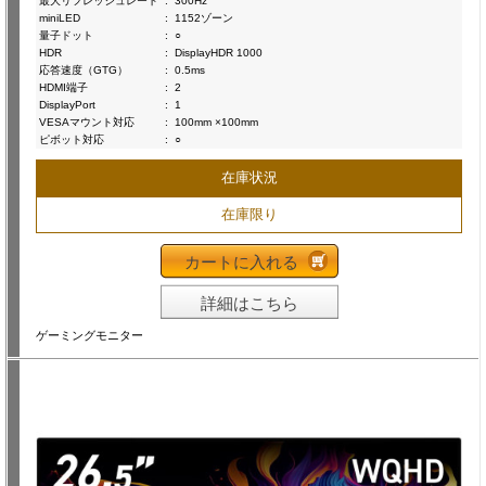
最大リフレッシュレート
:
300Hz
miniLED
:
1152ゾーン
量子ドット
:
○
HDR
:
DisplayHDR 1000
応答速度（GTG）
:
0.5ms
HDMI端子
:
2
DisplayPort
:
1
VESAマウント対応
:
100mm ×100mm
ピボット対応
:
○
在庫状況
在庫限り
カートに入れる
詳細はこちら
ゲーミングモニター