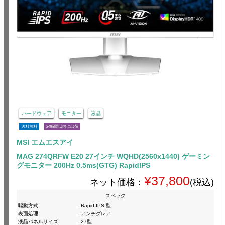
ハードウェア
モニター
液晶
送料無料
24時間以内に出荷
MSI エムエスアイ
MAG 274QRFW E20 27インチ WQHD(2560x1440) ゲーミン
グモニター 200Hz 0.5ms(GTG) RapidIPS
¥37,800
ネット価格：
(税込)
スペック
駆動方式
:
Rapid IPS 型
表面処理
:
アンチグレア
液晶パネルサイズ
:
27型