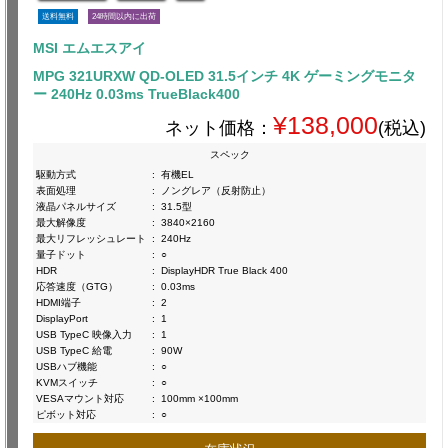
送料無料
24時間以内に出荷
MSI エムエスアイ
MPG 321URXW QD-OLED 31.5インチ 4K ゲーミングモニタ
ー 240Hz 0.03ms TrueBlack400
¥138,000
ネット価格：
(税込)
スペック
駆動方式
:
有機EL
表面処理
:
ノングレア（反射防止）
液晶パネルサイズ
:
31.5型
最大解像度
:
3840×2160
最大リフレッシュレート
:
240Hz
量子ドット
:
○
HDR
:
DisplayHDR True Black 400
応答速度（GTG）
:
0.03ms
HDMI端子
:
2
DisplayPort
:
1
USB TypeC 映像入力
:
1
USB TypeC 給電
:
90W
USBハブ機能
:
○
KVMスイッチ
:
○
VESAマウント対応
:
100mm ×100mm
ピボット対応
:
○