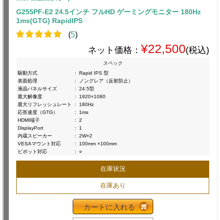
G255PF-E2 24.5インチ フルHD ゲーミングモニター 180Hz
1ms(GTG) RapidIPS
(
5
)
¥22,500
ネット価格：
(税込)
スペック
駆動方式
:
Rapid IPS 型
表面処理
:
ノングレア（反射防止）
液晶パネルサイズ
:
24.5型
最大解像度
:
1920×1080
最大リフレッシュレート
:
180Hz
応答速度（GTG）
:
1ms
HDMI端子
:
2
DisplayPort
:
1
内蔵スピーカー
:
2W×2
VESAマウント対応
:
100mm ×100mm
ピボット対応
:
○
在庫状況
在庫あり
カートに入れる