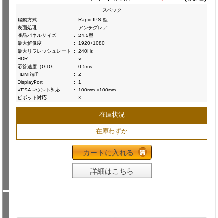
スペック
駆動方式
:
Rapid IPS 型
表面処理
:
アンチグレア
液晶パネルサイズ
:
24.5型
最大解像度
:
1920×1080
最大リフレッシュレート
:
240Hz
HDR
:
○
応答速度（GTG）
:
0.5ms
HDMI端子
:
2
DisplayPort
:
1
VESAマウント対応
:
100mm ×100mm
ピボット対応
:
×
在庫状況
在庫わずか
カートに入れる
詳細はこちら