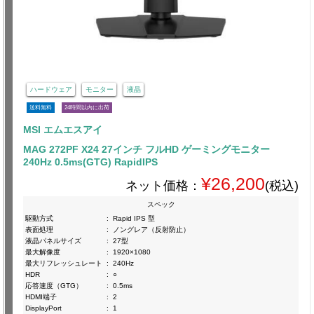
ハードウェア
モニター
液晶
送料無料
24時間以内に出荷
MSI エムエスアイ
MAG 272PF X24 27インチ フルHD ゲーミングモニター
240Hz 0.5ms(GTG) RapidIPS
¥26,200
ネット価格：
(税込)
スペック
駆動方式
:
Rapid IPS 型
表面処理
:
ノングレア（反射防止）
液晶パネルサイズ
:
27型
最大解像度
:
1920×1080
最大リフレッシュレート
:
240Hz
HDR
:
○
応答速度（GTG）
:
0.5ms
HDMI端子
:
2
DisplayPort
:
1