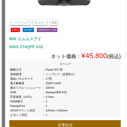
ハードウェア
モニター
液晶
新商品
送料無料
24時間以内に出荷
MSI エムエスアイ
MAG 274QPF X32
¥45,800
ネット価格：
(税込)
スペック
駆動方式
:
Rapid IPS 型
表面処理
:
ノングレア（反射防止）
液晶パネルサイズ
:
27型
最大解像度
:
2560×1440
最大リフレッシュレート
:
320Hz
HDR
:
DisplayHDR 400
応答速度（GTG）
:
0.5ms
HDMI端子
:
2
DisplayPort
:
1
VESAマウント対応
:
100mm ×100mm
ピボット対応
:
○
在庫状況