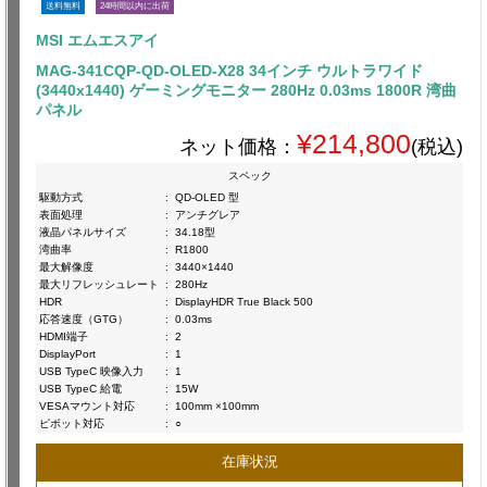
送料無料
24時間以内に出荷
MSI エムエスアイ
MAG-341CQP-QD-OLED-X28 34インチ ウルトラワイド
(3440x1440) ゲーミングモニター 280Hz 0.03ms 1800R 湾曲
パネル
¥214,800
ネット価格：
(税込)
スペック
駆動方式
:
QD-OLED 型
表面処理
:
アンチグレア
液晶パネルサイズ
:
34.18型
湾曲率
:
R1800
最大解像度
:
3440×1440
最大リフレッシュレート
:
280Hz
HDR
:
DisplayHDR True Black 500
応答速度（GTG）
:
0.03ms
HDMI端子
:
2
DisplayPort
:
1
USB TypeC 映像入力
:
1
USB TypeC 給電
:
15W
VESAマウント対応
:
100mm ×100mm
ピボット対応
:
○
在庫状況