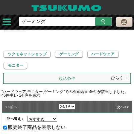
ツクモネットショップ
ゲーミング
ハードウェア
モニター
ツクモネットショップ
ゲーミング
ハードウェア
モニター
ひらく
+
絞込条件
“
ハードウェア,モニター,ゲーミング
”での検索結果
46
件が該当しました。
46
件中
1 - 24
件を表示
<<
>>
前へ
次へ
並べ替え：
販売終了商品を表示しない