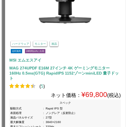
ハードウェア
モニター
液晶
送料無料
24時間以内に出荷
MSI エムエスアイ
MAG 274UPDF E16M 27インチ 4K ゲーミングモニター
160Hz 0.5ms(GTG) RapidIPS 1152ゾーンminiLED 量子ドッ
ト
(
5
)
¥69,800
ネット価格：
(税込)
スペック
駆動方式
:
Rapid IPS 型
表面処理
:
ノングレア（反射防止）
液晶パネルサイズ
:
27型
最大解像度
:
3840×2160
最大リフレッシュレート
:
320Hz