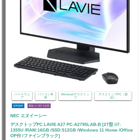
ハードウェ
パソコン本
Windowsデスクトッ
デスクトップPC（新
ア
体
プ
品）
送料無料
最短 1〜3日で出荷
NEC エヌイーシー
デスクトップPC LAVIE A27 PC-A2795LAB-B [27型 /i7-
1355U /RAM:16GB /SSD:512GB /Windows 11 Home /Office
OP付 /ファインブラック]