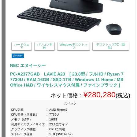
ハードウェ
パソコン本
Windowsデスクトッ
デスクトップPC（新
ア
体
プ
品）
送料無料
NEC エヌイーシー
PC-A2377GAB LAVIE A23 [ 23.8型 / フルHD / Ryzen 7
7730U / RAM:16GB / SSD:1TB / Windows 11 Home / MS
Office H&B / ワイヤレスマウス付属 / ファインブラック ]
¥280,280
ネット価格：
(税込)
スペック
CPU名称
:
AMD Ryzen7
CPU型番（周波数）
:
7730U
メモリ（標準）
:
16GB
付属ディスプレイサイズ
:
23.8型ワイド
グラフィック機能
:
CPUに内蔵
ストレージ容量
:
1TB (SSD PCIe）