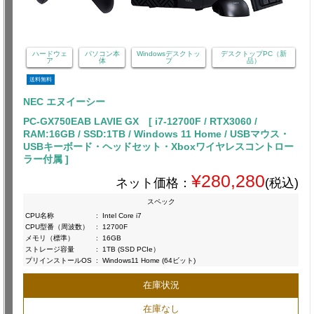
ハードウェ
パソコン本
Windowsデスクトッ
デスクトップPC（新
ア
体
プ
品）
送料無料
NEC エヌイーシー
PC-GX750EAB LAVIE GX [ i7-12700F / RTX3060 /
RAM:16GB / SSD:1TB / Windows 11 Home / USBマウス・
USBキーボード・ヘッドセット・Xboxワイヤレスコントロー
ラー付属 ]
¥280,280
ネット価格：
(税込)
スペック
CPU名称
:
Intel Core i7
CPU型番（周波数）
:
12700F
メモリ（標準）
:
16GB
ストレージ容量
:
1TB (SSD PCIe）
プリインストールOS
:
Windows11 Home (64ビット)
在庫状況
在庫なし