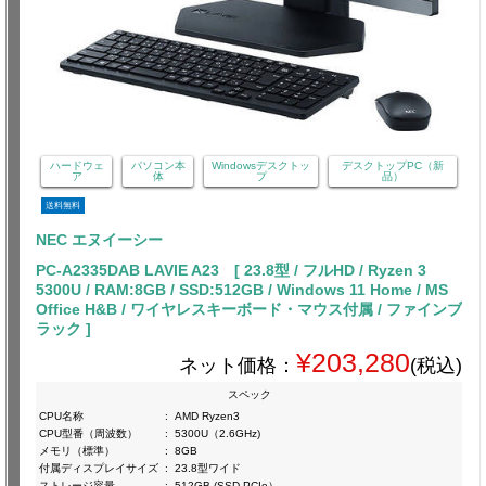
ハードウェ
パソコン本
Windowsデスクトッ
デスクトップPC（新
ア
体
プ
品）
送料無料
NEC エヌイーシー
PC-A2335DAB LAVIE A23 [ 23.8型 / フルHD / Ryzen 3
5300U / RAM:8GB / SSD:512GB / Windows 11 Home / MS
Office H&B / ワイヤレスキーボード・マウス付属 / ファインブ
ラック ]
¥203,280
ネット価格：
(税込)
スペック
CPU名称
:
AMD Ryzen3
CPU型番（周波数）
:
5300U（2.6GHz)
メモリ（標準）
:
8GB
付属ディスプレイサイズ
:
23.8型ワイド
ストレージ容量
:
512GB (SSD PCIe）