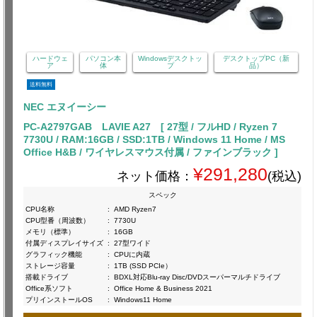
ハードウェ
パソコン本
Windowsデスクトッ
デスクトップPC（新
ア
体
プ
品）
送料無料
NEC エヌイーシー
PC-A2797GAB LAVIE A27 [ 27型 / フルHD / Ryzen 7
7730U / RAM:16GB / SSD:1TB / Windows 11 Home / MS
Office H&B / ワイヤレスマウス付属 / ファインブラック ]
¥291,280
ネット価格：
(税込)
スペック
CPU名称
:
AMD Ryzen7
CPU型番（周波数）
:
7730U
メモリ（標準）
:
16GB
付属ディスプレイサイズ
:
27型ワイド
グラフィック機能
:
CPUに内蔵
ストレージ容量
:
1TB (SSD PCIe）
搭載ドライブ
:
BDXL対応Blu-ray Disc/DVDスーパーマルチドライブ
Office系ソフト
:
Office Home & Business 2021
プリインストールOS
:
Windows11 Home