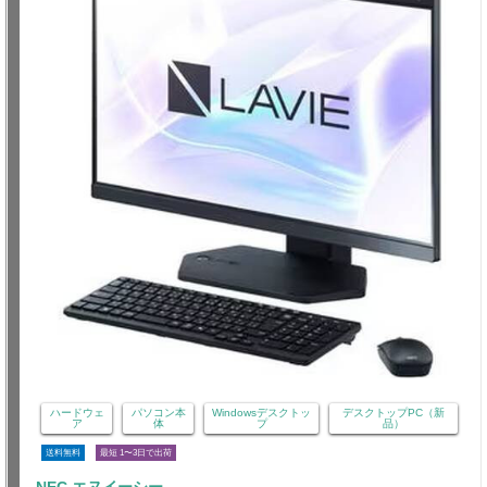
ハードウェ
パソコン本
Windowsデスクトッ
デスクトップPC（新
ア
体
プ
品）
送料無料
最短 1〜3日で出荷