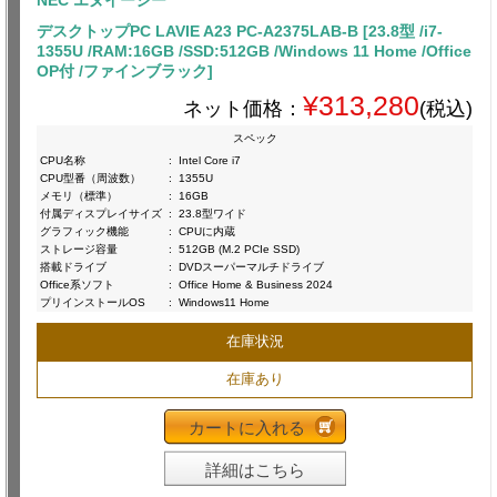
NEC エヌイーシー
デスクトップPC LAVIE A23 PC-A2375LAB-B [23.8型 /i7-
1355U /RAM:16GB /SSD:512GB /Windows 11 Home /Office
OP付 /ファインブラック]
¥313,280
ネット価格：
(税込)
スペック
CPU名称
:
Intel Core i7
CPU型番（周波数）
:
1355U
メモリ（標準）
:
16GB
付属ディスプレイサイズ
:
23.8型ワイド
グラフィック機能
:
CPUに内蔵
ストレージ容量
:
512GB (M.2 PCIe SSD)
搭載ドライブ
:
DVDスーパーマルチドライブ
Office系ソフト
:
Office Home & Business 2024
プリインストールOS
:
Windows11 Home
在庫状況
在庫あり
カートに入れる
詳細はこちら