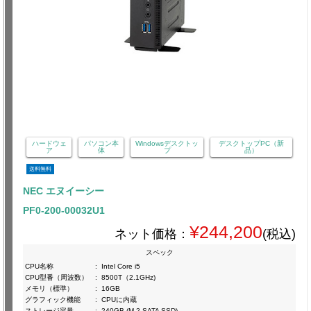
ハードウェ
パソコン本
Windowsデスクトッ
デスクトップPC（新
ア
体
プ
品）
送料無料
NEC エヌイーシー
PF0-200-00032U1
¥244,200
ネット価格：
(税込)
スペック
CPU名称
:
Intel Core i5
CPU型番（周波数）
:
8500T（2.1GHz)
メモリ（標準）
:
16GB
グラフィック機能
:
CPUに内蔵
ストレージ容量
:
240GB (M.2 SATA SSD)