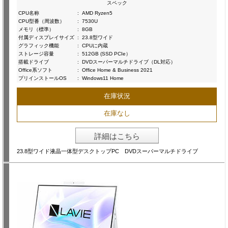
スペック
CPU名称
:
AMD Ryzen5
CPU型番（周波数）
:
7530U
メモリ（標準）
:
8GB
付属ディスプレイサイズ
:
23.8型ワイド
グラフィック機能
:
CPUに内蔵
ストレージ容量
:
512GB (SSD PCIe）
搭載ドライブ
:
DVDスーパーマルチドライブ（DL対応）
Office系ソフト
:
Office Home & Business 2021
プリインストールOS
:
Windows11 Home
在庫状況
在庫なし
詳細はこちら
23.8型ワイド液晶一体型デスクトップPC DVDスーパーマルチドライブ