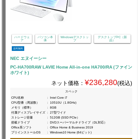
ハードウェ
パソコン本
Windowsデスクトッ
デスクトップPC（新
ア
体
プ
品）
送料無料
NEC エヌイーシー
PC-HA700RAW LAVIE Home All-in-one HA700/RA (ファイン
ホワイト)
¥236,280
ネット価格：
(税込)
スペック
CPU名称
:
Intel Core i7
CPU型番（周波数）
:
10510U（1.8GHz)
メモリ（標準）
:
8GB
付属ディスプレイサイズ
:
27型ワイド
ストレージ容量
:
512GB (SSD PCIe）
搭載ドライブ
:
DVDスーパーマルチドライブ（DL対応）
Office系ソフト
:
Office Home & Business 2019
プリインストールOS
:
Windows10 Home (64ビット)