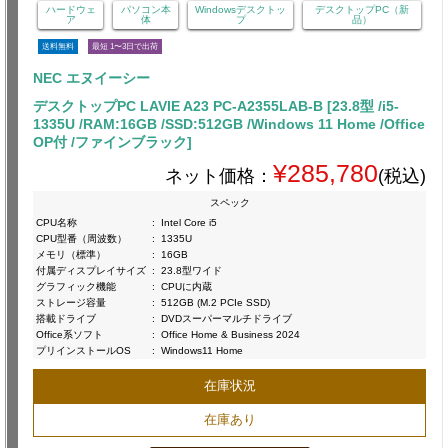
ハードウェ
パソコン本
Windowsデスクトッ
デスクトップPC（新
ア
体
プ
品）
送料無料
最短 1〜3日で出荷
NEC エヌイーシー
デスクトップPC LAVIE A23 PC-A2355LAB-B [23.8型 /i5-
1335U /RAM:16GB /SSD:512GB /Windows 11 Home /Office
OP付 /ファインブラック]
¥285,780
ネット価格：
(税込)
スペック
CPU名称
:
Intel Core i5
CPU型番（周波数）
:
1335U
メモリ（標準）
:
16GB
付属ディスプレイサイズ
:
23.8型ワイド
グラフィック機能
:
CPUに内蔵
ストレージ容量
:
512GB (M.2 PCIe SSD)
搭載ドライブ
:
DVDスーパーマルチドライブ
Office系ソフト
:
Office Home & Business 2024
プリインストールOS
:
Windows11 Home
在庫状況
在庫あり