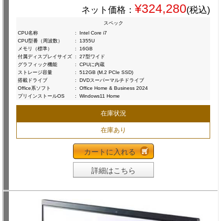
¥324,280
ネット価格：
(税込)
スペック
CPU名称
:
Intel Core i7
CPU型番（周波数）
:
1355U
メモリ（標準）
:
16GB
付属ディスプレイサイズ
:
27型ワイド
グラフィック機能
:
CPUに内蔵
ストレージ容量
:
512GB (M.2 PCIe SSD)
搭載ドライブ
:
DVDスーパーマルチドライブ
Office系ソフト
:
Office Home & Business 2024
プリインストールOS
:
Windows11 Home
在庫状況
在庫あり
カートに入れる
詳細はこちら