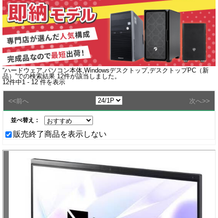
“
ハードウェア,パソコン本体,Windowsデスクトップ,デスクトップPC（新
品）
”での検索結果
12
件が該当しました。
12
件中
1 - 12
件を表示
<<
>>
前へ
次へ
並べ替え：
販売終了商品を表示しない