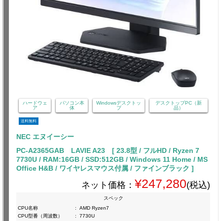
ハードウェ
パソコン本
Windowsデスクトッ
デスクトップPC（新
ア
体
プ
品）
送料無料
NEC エヌイーシー
PC-A2365GAB LAVIE A23 [ 23.8型 / フルHD / Ryzen 7
7730U / RAM:16GB / SSD:512GB / Windows 11 Home / MS
Office H&B / ワイヤレスマウス付属 / ファインブラック ]
¥247,280
ネット価格：
(税込)
スペック
CPU名称
:
AMD Ryzen7
CPU型番（周波数）
:
7730U