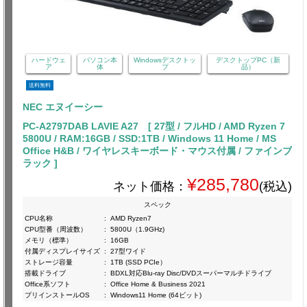
ハードウェ
パソコン本
Windowsデスクトッ
デスクトップPC（新
ア
体
プ
品）
送料無料
NEC エヌイーシー
PC-A2797DAB LAVIE A27 [ 27型 / フルHD / AMD Ryzen 7
5800U / RAM:16GB / SSD:1TB / Windows 11 Home / MS
Office H&B / ワイヤレスキーボード・マウス付属 / ファインブ
ラック ]
¥285,780
ネット価格：
(税込)
スペック
CPU名称
:
AMD Ryzen7
CPU型番（周波数）
:
5800U（1.9GHz)
メモリ（標準）
:
16GB
付属ディスプレイサイズ
:
27型ワイド
ストレージ容量
:
1TB (SSD PCIe）
搭載ドライブ
:
BDXL対応Blu-ray Disc/DVDスーパーマルチドライブ
Office系ソフト
:
Office Home & Business 2021
プリインストールOS
:
Windows11 Home (64ビット)