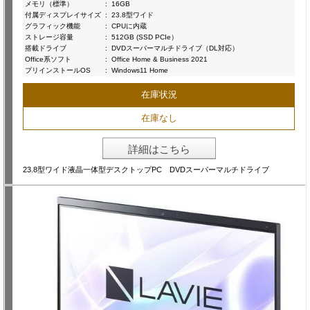
メモリ（標準）
:
16GB
付属ディスプレイサイズ
:
23.8型ワイド
グラフィック機能
:
CPUに内蔵
ストレージ容量
:
512GB (SSD PCIe）
搭載ドライブ
:
DVDスーパーマルチドライブ（DL対応）
Office系ソフト
:
Office Home & Business 2021
プリインストールOS
:
Windows11 Home
在庫状況
在庫なし
詳細はこちら
23.8型ワイド液晶一体型デスクトップPC DVDスーパーマルチドライブ