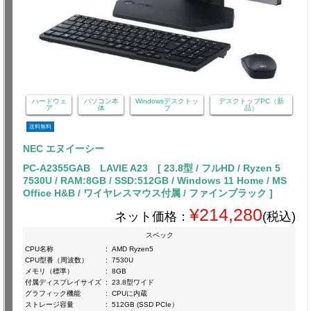
ハードウェ
パソコン本
Windowsデスクトッ
デスクトップPC（新
ア
体
プ
品）
送料無料
NEC エヌイーシー
PC-A2355GAB LAVIE A23 [ 23.8型 / フルHD / Ryzen 5
7530U / RAM:8GB / SSD:512GB / Windows 11 Home / MS
Office H&B / ワイヤレスマウス付属 / ファインブラック ]
¥214,280
ネット価格：
(税込)
スペック
CPU名称
:
AMD Ryzen5
CPU型番（周波数）
:
7530U
メモリ（標準）
:
8GB
付属ディスプレイサイズ
:
23.8型ワイド
グラフィック機能
:
CPUに内蔵
ストレージ容量
:
512GB (SSD PCIe）