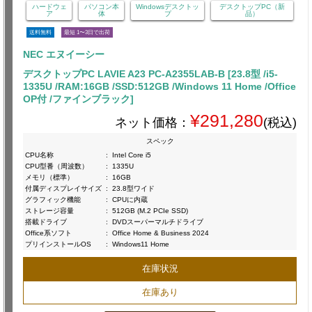
ハードウェ
パソコン本
Windowsデスクトッ
デスクトップPC（新
ア
体
プ
品）
送料無料
最短 1〜3日で出荷
NEC エヌイーシー
デスクトップPC LAVIE A23 PC-A2355LAB-B [23.8型 /i5-
1335U /RAM:16GB /SSD:512GB /Windows 11 Home /Office
OP付 /ファインブラック]
¥291,280
ネット価格：
(税込)
スペック
CPU名称
:
Intel Core i5
CPU型番（周波数）
:
1335U
メモリ（標準）
:
16GB
付属ディスプレイサイズ
:
23.8型ワイド
グラフィック機能
:
CPUに内蔵
ストレージ容量
:
512GB (M.2 PCIe SSD)
搭載ドライブ
:
DVDスーパーマルチドライブ
Office系ソフト
:
Office Home & Business 2024
プリインストールOS
:
Windows11 Home
在庫状況
在庫あり