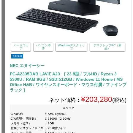
ハードウェ
パソコン本
Windowsデスクトッ
デスクトップPC（新
ア
体
プ
品）
送料無料
NEC エヌイーシー
PC-A2335DAB LAVIE A23 [ 23.8型 / フルHD / Ryzen 3
5300U / RAM:8GB / SSD:512GB / Windows 11 Home / MS
Office H&B / ワイヤレスキーボード・マウス付属 / ファインブ
ラック ]
¥203,280
ネット価格：
(税込)
スペック
CPU名称
:
AMD Ryzen3
CPU型番（周波数）
:
5300U（2.6GHz)
メモリ（標準）
:
8GB
付属ディスプレイサイズ
:
23.8型ワイド
ストレージ容量
:
512GB (SSD PCIe）