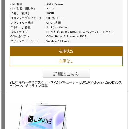
CPU名称
:
AMD Ryzen7
CPU型番（周波数）
:
7730U
メモリ（標準）
:
16GB
付属ディスプレイサイズ
:
23.8型ワイド
グラフィック機能
:
CPUに内蔵
ストレージ容量
:
1TB (SSD PCIe）
搭載ドライブ
:
BDXL対応Blu-ray Disc/DVDスーパーマルチドライブ
Office系ソフト
:
Office Home & Business 2021
プリインストールOS
:
Windows11 Home
在庫状況
在庫なし
詳細はこちら
23.8型液晶一体型デスクトップPC TVチューナー BDXL対応Blu-ray Disc/DVDス
ーパーマルチドライブ搭載