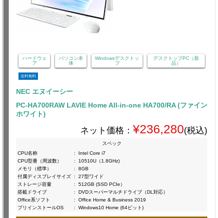
ハードウェ
パソコン本
Windowsデスクトッ
デスクトップPC（新
ア
体
プ
品）
送料無料
NEC エヌイーシー
PC-HA700RAW LAVIE Home All-in-one HA700/RA (ファイン
ホワイト)
¥236,280
ネット価格：
(税込)
スペック
CPU名称
:
Intel Core i7
CPU型番（周波数）
:
10510U（1.8GHz)
メモリ（標準）
:
8GB
付属ディスプレイサイズ
:
27型ワイド
ストレージ容量
:
512GB (SSD PCIe）
搭載ドライブ
:
DVDスーパーマルチドライブ（DL対応）
Office系ソフト
:
Office Home & Business 2019
プリインストールOS
:
Windows10 Home (64ビット)