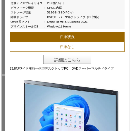
付属ディスプレイサイズ
:
23.8型ワイド
グラフィック機能
:
CPUに内蔵
ストレージ容量
:
512GB (SSD PCIe）
搭載ドライブ
:
DVDスーパーマルチドライブ（DL対応）
Office系ソフト
:
Office Home & Business 2021
プリインストールOS
:
Windows11 Home
在庫状況
在庫なし
詳細はこちら
23.8型ワイド液晶一体型デスクトップPC DVDスーパーマルチドライブ