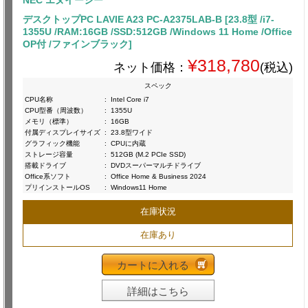
NEC エヌイーシー
デスクトップPC LAVIE A23 PC-A2375LAB-B [23.8型 /i7-
1355U /RAM:16GB /SSD:512GB /Windows 11 Home /Office
OP付 /ファインブラック]
¥318,780
ネット価格：
(税込)
スペック
CPU名称
:
Intel Core i7
CPU型番（周波数）
:
1355U
メモリ（標準）
:
16GB
付属ディスプレイサイズ
:
23.8型ワイド
グラフィック機能
:
CPUに内蔵
ストレージ容量
:
512GB (M.2 PCIe SSD)
搭載ドライブ
:
DVDスーパーマルチドライブ
Office系ソフト
:
Office Home & Business 2024
プリインストールOS
:
Windows11 Home
在庫状況
在庫あり
カートに入れる
詳細はこちら