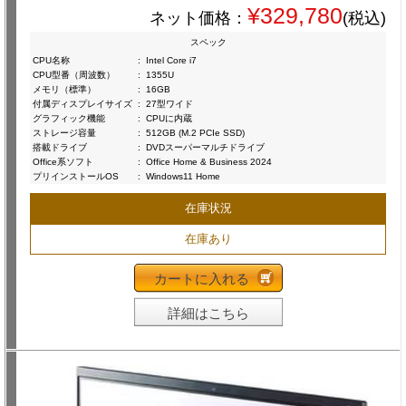
¥329,780
ネット価格：
(税込)
スペック
CPU名称
:
Intel Core i7
CPU型番（周波数）
:
1355U
メモリ（標準）
:
16GB
付属ディスプレイサイズ
:
27型ワイド
グラフィック機能
:
CPUに内蔵
ストレージ容量
:
512GB (M.2 PCIe SSD)
搭載ドライブ
:
DVDスーパーマルチドライブ
Office系ソフト
:
Office Home & Business 2024
プリインストールOS
:
Windows11 Home
在庫状況
在庫あり
カートに入れる
詳細はこちら