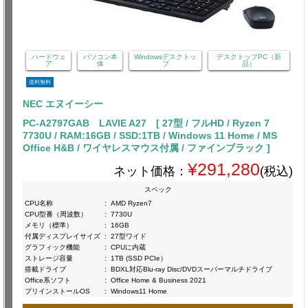
ハードウェ
パソコン本
Windowsデスクトッ
デスクトップPC（新
ア
体
プ
品）
送料無料
NEC エヌイーシー
PC-A2797GAB LAVIE A27 [ 27型 / フルHD / Ryzen 7
7730U / RAM:16GB / SSD:1TB / Windows 11 Home / MS
Office H&B / ワイヤレスマウス付属 / ファインブラック ]
¥291,280
ネット価格：
(税込)
スペック
CPU名称
:
AMD Ryzen7
CPU型番（周波数）
:
7730U
メモリ（標準）
:
16GB
付属ディスプレイサイズ
:
27型ワイド
グラフィック機能
:
CPUに内蔵
ストレージ容量
:
1TB (SSD PCIe）
搭載ドライブ
:
BDXL対応Blu-ray Disc/DVDスーパーマルチドライブ
Office系ソフト
:
Office Home & Business 2021
プリインストールOS
:
Windows11 Home