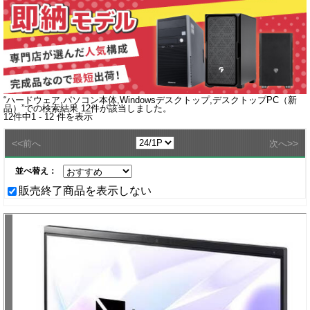
“
ハードウェア,パソコン本体,Windowsデスクトップ,デスクトップPC（新
品）
”での検索結果
12
件が該当しました。
12
件中
1 - 12
件を表示
<<
>>
前へ
次へ
並べ替え：
販売終了商品を表示しない