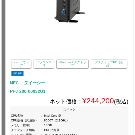
ハードウェ
パソコン本
Windowsデスクトッ
デスクトップPC（新
ア
体
プ
品）
送料無料
NEC エヌイーシー
PF0-200-00032U1
¥244,200
ネット価格：
(税込)
スペック
CPU名称
:
Intel Core i5
CPU型番（周波数）
:
8500T（2.1GHz)
メモリ（標準）
:
16GB
グラフィック機能
:
CPUに内蔵
ストレージ容量
:
240GB (M.2 SATA SSD)