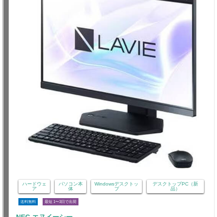
ハードウェ
パソコン本
Windowsデスクトッ
デスクトップPC（新
ア
体
プ
品）
送料無料
最短 1〜3日で出荷