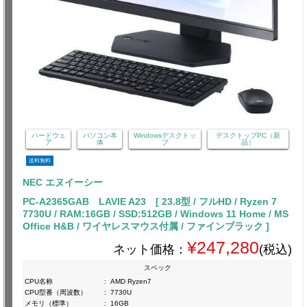
ハードウェ
パソコン本
Windowsデスクトッ
デスクトップPC（新
ア
体
プ
品）
送料無料
NEC エヌイーシー
PC-A2365GAB LAVIE A23 [ 23.8型 / フルHD / Ryzen 7
7730U / RAM:16GB / SSD:512GB / Windows 11 Home / MS
Office H&B / ワイヤレスマウス付属 / ファインブラック ]
¥247,280
ネット価格：
(税込)
スペック
CPU名称
:
AMD Ryzen7
CPU型番（周波数）
:
7730U
メモリ（標準）
:
16GB