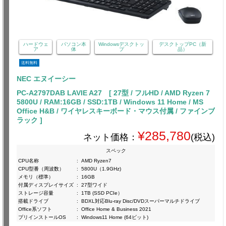
ハードウェ
パソコン本
Windowsデスクトッ
デスクトップPC（新
ア
体
プ
品）
送料無料
NEC エヌイーシー
PC-A2797DAB LAVIE A27 [ 27型 / フルHD / AMD Ryzen 7
5800U / RAM:16GB / SSD:1TB / Windows 11 Home / MS
Office H&B / ワイヤレスキーボード・マウス付属 / ファインブ
ラック ]
¥285,780
ネット価格：
(税込)
スペック
CPU名称
:
AMD Ryzen7
CPU型番（周波数）
:
5800U（1.9GHz)
メモリ（標準）
:
16GB
付属ディスプレイサイズ
:
27型ワイド
ストレージ容量
:
1TB (SSD PCIe）
搭載ドライブ
:
BDXL対応Blu-ray Disc/DVDスーパーマルチドライブ
Office系ソフト
:
Office Home & Business 2021
プリインストールOS
:
Windows11 Home (64ビット)