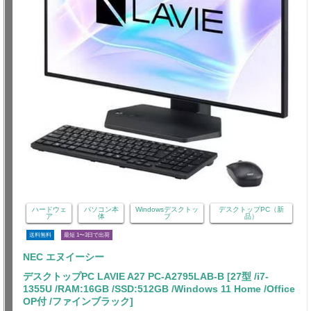
ハードウェ
パソコン本
Windowsデスクトッ
デスクトップPC（新
ア
体
プ
品）
送料無料
最短 1〜3日で出荷
NEC エヌイーシー
デスクトップPC LAVIE A27 PC-A2795LAB-B [27型 /i7-
1355U /RAM:16GB /SSD:512GB /Windows 11 Home /Office
OP付 /ファインブラック]