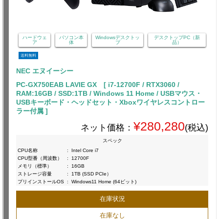
ハードウェ
パソコン本
Windowsデスクトッ
デスクトップPC（新
ア
体
プ
品）
送料無料
NEC エヌイーシー
PC-GX750EAB LAVIE GX [ i7-12700F / RTX3060 /
RAM:16GB / SSD:1TB / Windows 11 Home / USBマウス・
USBキーボード・ヘッドセット・Xboxワイヤレスコントロー
ラー付属 ]
¥280,280
ネット価格：
(税込)
スペック
CPU名称
:
Intel Core i7
CPU型番（周波数）
:
12700F
メモリ（標準）
:
16GB
ストレージ容量
:
1TB (SSD PCIe）
プリインストールOS
:
Windows11 Home (64ビット)
在庫状況
在庫なし