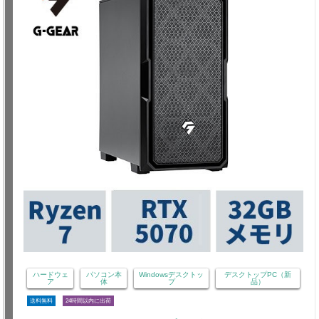
ハードウェ
パソコン本
Windowsデスクトッ
デスクトップPC（新
ア
体
プ
品）
送料無料
24時間以内に出荷