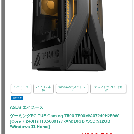
ハードウェ
パソコン本
Windowsデスクトッ
デスクトップPC（新
ア
体
プ
品）
送料無料
ASUS エイスース
ゲーミングPC TUF Gaming T500 T500MV-07240H259W
[Core 7 240H /RTX5060Ti /RAM:16GB /SSD:512GB
/Windows 11 Home]