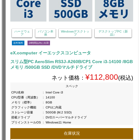
ハードウェ
パソコン本
Windowsデスクトッ
デスクトップPC（新
ア
体
プ
品）
送料無料
24時間以内に出荷
eX.computer イーエックスコンピュータ
スリム型PC AeroSlim RS3J-A260B/CP1 Core i3-14100 /8GB
メモリ /500GB SSD /DVDマルチドライブ
¥112,800
ネット価格：
(税込)
スペック
CPU名称
:
Intel Core i3
CPU型番（周波数）
:
14100
メモリ（標準）
:
8GB
グラフィック機能
:
CPUに内蔵
ストレージ容量
:
500GB (M.2 SSD)
搭載ドライブ
:
DVDスーパーマルチドライブ
プリインストールOS
:
Windows11 Home
在庫状況