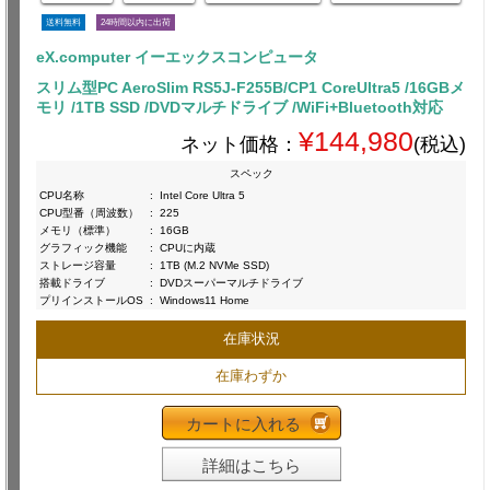
送料無料
24時間以内に出荷
eX.computer イーエックスコンピュータ
スリム型PC AeroSlim RS5J-F255B/CP1 CoreUltra5 /16GBメ
モリ /1TB SSD /DVDマルチドライブ /WiFi+Bluetooth対応
¥144,980
ネット価格：
(税込)
スペック
CPU名称
:
Intel Core Ultra 5
CPU型番（周波数）
:
225
メモリ（標準）
:
16GB
グラフィック機能
:
CPUに内蔵
ストレージ容量
:
1TB (M.2 NVMe SSD)
搭載ドライブ
:
DVDスーパーマルチドライブ
プリインストールOS
:
Windows11 Home
在庫状況
在庫わずか
カートに入れる
詳細はこちら