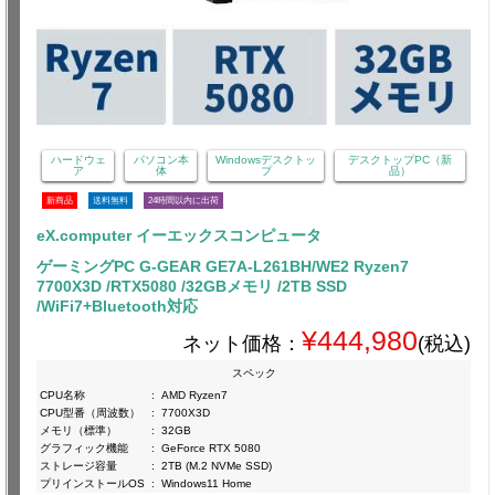
ハードウェ
パソコン本
Windowsデスクトッ
デスクトップPC（新
ア
体
プ
品）
新商品
送料無料
24時間以内に出荷
eX.computer イーエックスコンピュータ
ゲーミングPC G-GEAR GE7A-L261BH/WE2 Ryzen7
7700X3D /RTX5080 /32GBメモリ /2TB SSD
/WiFi7+Bluetooth対応
¥444,980
ネット価格：
(税込)
スペック
CPU名称
:
AMD Ryzen7
CPU型番（周波数）
:
7700X3D
メモリ（標準）
:
32GB
グラフィック機能
:
GeForce RTX 5080
ストレージ容量
:
2TB (M.2 NVMe SSD)
プリインストールOS
:
Windows11 Home