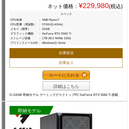
¥229,980
ネット価格：
(税込)
スペック
CPU名称
:
AMD Ryzen7
CPU型番（周波数）
:
5700X(3.4GHz)
メモリ（標準）
:
32GB
グラフィック機能
:
GeForce RTX 5060 Ti
ストレージ容量
:
1TB (M.2 NVMe SSD)
プリインストールOS
:
Windows11 Home
在庫状況
在庫あり
カートに入れる
詳細はこちら
G-GEAR 即納モデル ゲーミングデスクトップPC GeForce RTX 5060 Ti 搭載
即納モデル