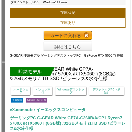
プリインストールOS
:
Windows11 Home
在庫状況
在庫あり
カートに入れる
詳細はこちら
G-GEAR 即納モデル ゲーミングデスクトップPC GeForce RTX 5060 Ti 搭載
即納モデル
ハードウェ
パソコン本
Windowsデスクトッ
デスクトップPC（新
ア
体
プ
品）
送料無料
24時間以内に出荷
eX.computer イーエックスコンピュータ
ゲーミングPC G-GEAR White GP7A-C260B/A/CP1 Ryzen7
5700X /RTX5060Ti(8GB版) /32GBメモリ /1TB SSD /ピラーレ
ス&水冷仕様