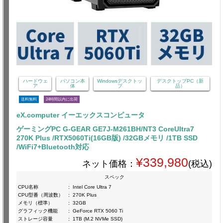
ハードウェ
パソコン本
Windowsデスクトッ
デスクトップPC（新
ア
体
プ
品）
送料無料
24時間以内に出荷
eX.computer イーエックスコンピュータ
ゲーミングPC G-GEAR GE7J-M261BH/NT3 CoreUltra7
270K Plus /RTX5060Ti(16GB版) /32GBメモリ /1TB SSD
/WiFi7+Bluetooth対応
¥339,980
ネット価格：
(税込)
スペック
CPU名称
:
Intel Core Ultra 7
CPU型番（周波数）
:
270K Plus
メモリ（標準）
:
32GB
グラフィック機能
:
GeForce RTX 5060 Ti
ストレージ容量
:
1TB (M.2 NVMe SSD)