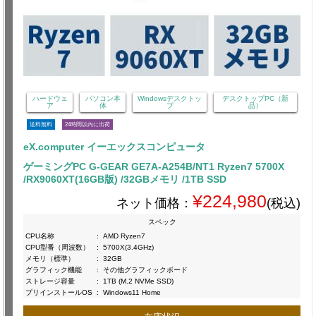
ハードウェ
パソコン本
Windowsデスクトッ
デスクトップPC（新
ア
体
プ
品）
送料無料
24時間以内に出荷
eX.computer イーエックスコンピュータ
ゲーミングPC G-GEAR GE7A-A254B/NT1 Ryzen7 5700X
/RX9060XT(16GB版) /32GBメモリ /1TB SSD
¥224,980
ネット価格：
(税込)
スペック
CPU名称
:
AMD Ryzen7
CPU型番（周波数）
:
5700X(3.4GHz)
メモリ（標準）
:
32GB
グラフィック機能
:
その他グラフィックボード
ストレージ容量
:
1TB (M.2 NVMe SSD)
プリインストールOS
:
Windows11 Home