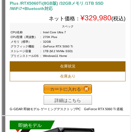
Plus /RTX5060Ti(8GB版) /32GBメモリ /1TB SSD
/WiFi7+Bluetooth対応
¥329,980
ネット価格：
(税込)
スペック
CPU名称
:
Intel Core Ultra 7
CPU型番（周波数）
:
270K Plus
メモリ（標準）
:
32GB
グラフィック機能
:
GeForce RTX 5060 Ti
ストレージ容量
:
1TB (M.2 NVMe SSD)
プリインストールOS
:
Windows11 Home
在庫状況
在庫あり
カートに入れる
詳細はこちら
G-GEAR 即納モデル ゲーミングデスクトップPC GeForce RTX 5060 Ti 搭載
即納モデル