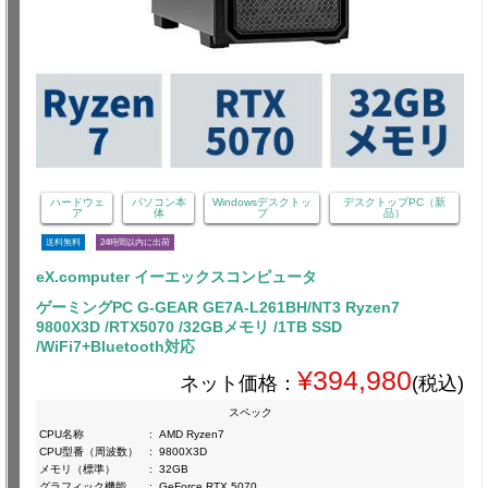
ハードウェ
パソコン本
Windowsデスクトッ
デスクトップPC（新
ア
体
プ
品）
送料無料
24時間以内に出荷
eX.computer イーエックスコンピュータ
ゲーミングPC G-GEAR GE7A-L261BH/NT3 Ryzen7
9800X3D /RTX5070 /32GBメモリ /1TB SSD
/WiFi7+Bluetooth対応
¥394,980
ネット価格：
(税込)
スペック
CPU名称
:
AMD Ryzen7
CPU型番（周波数）
:
9800X3D
メモリ（標準）
:
32GB
グラフィック機能
:
GeForce RTX 5070