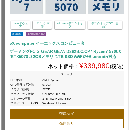
ハードウェ
パソコン本
Windowsデスクトッ
デスクトップPC（新
ア
体
プ
品）
送料無料
24時間以内に出荷
eX.computer イーエックスコンピュータ
ゲーミングPC G-GEAR GE7A-D262B/C/CP7 Ryzen7 9700X
/RTX5070 /32GBメモリ /1TB SSD /WiFi7+Bluetooth対応
¥339,980
ネット価格：
(税込)
スペック
CPU名称
:
AMD Ryzen7
CPU型番（周波数）
:
9700X
メモリ（標準）
:
32GB
グラフィック機能
:
GeForce RTX 5070
ストレージ容量
:
1TB (M.2 NVMe SSD)
プリインストールOS
:
Windows11 Home
在庫状況
在庫あり