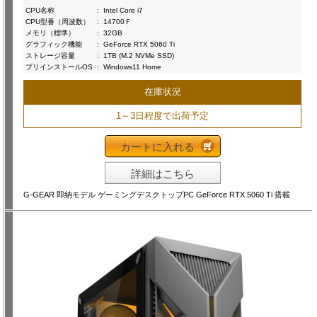
CPU名称
:
Intel Core i7
CPU型番（周波数）
:
14700Ｆ
メモリ（標準）
:
32GB
グラフィック機能
:
GeForce RTX 5060 Ti
ストレージ容量
:
1TB (M.2 NVMe SSD)
プリインストールOS
:
Windows11 Home
在庫状況
1～3日程度で出荷予定
カートに入れる
詳細はこちら
G-GEAR 即納モデル ゲーミングデスクトップPC GeForce RTX 5060 Ti 搭載