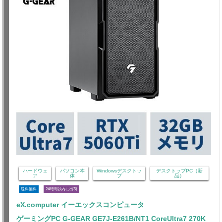
ハードウェ
パソコン本
Windowsデスクトッ
デスクトップPC（新
ア
体
プ
品）
送料無料
24時間以内に出荷
eX.computer イーエックスコンピュータ
ゲーミングPC G-GEAR GE7J-E261B/NT1 CoreUltra7 270K