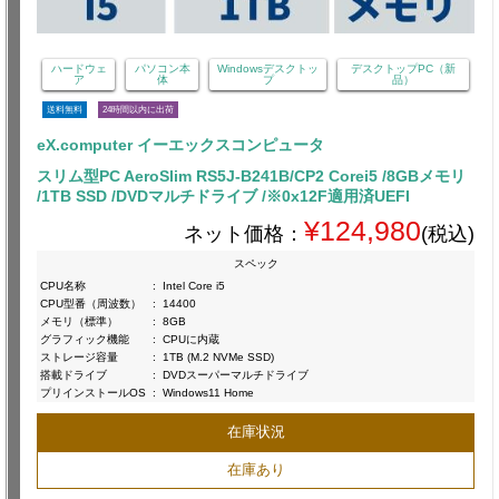
ハードウェ
パソコン本
Windowsデスクトッ
デスクトップPC（新
ア
体
プ
品）
送料無料
24時間以内に出荷
eX.computer イーエックスコンピュータ
スリム型PC AeroSlim RS5J-B241B/CP2 Corei5 /8GBメモリ
/1TB SSD /DVDマルチドライブ /※0x12F適用済UEFI
¥124,980
ネット価格：
(税込)
スペック
CPU名称
:
Intel Core i5
CPU型番（周波数）
:
14400
メモリ（標準）
:
8GB
グラフィック機能
:
CPUに内蔵
ストレージ容量
:
1TB (M.2 NVMe SSD)
搭載ドライブ
:
DVDスーパーマルチドライブ
プリインストールOS
:
Windows11 Home
在庫状況
在庫あり