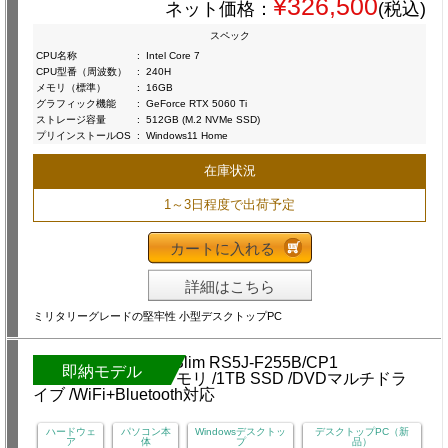
¥326,500
ネット価格：
(税込)
スペック
CPU名称
:
Intel Core 7
CPU型番（周波数）
:
240H
メモリ（標準）
:
16GB
グラフィック機能
:
GeForce RTX 5060 Ti
ストレージ容量
:
512GB (M.2 NVMe SSD)
プリインストールOS
:
Windows11 Home
在庫状況
1～3日程度で出荷予定
カートに入れる
詳細はこちら
ミリタリーグレードの堅牢性 小型デスクトップPC
即納モデル
ハードウェ
パソコン本
Windowsデスクトッ
デスクトップPC（新
ア
体
プ
品）