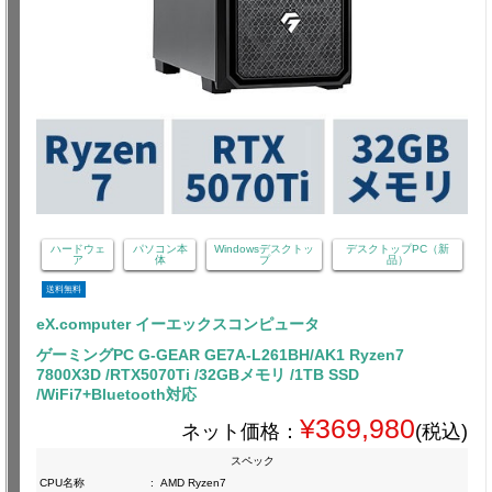
ハードウェ
パソコン本
Windowsデスクトッ
デスクトップPC（新
ア
体
プ
品）
送料無料
eX.computer イーエックスコンピュータ
ゲーミングPC G-GEAR GE7A-L261BH/AK1 Ryzen7
7800X3D /RTX5070Ti /32GBメモリ /1TB SSD
/WiFi7+Bluetooth対応
¥369,980
ネット価格：
(税込)
スペック
CPU名称
:
AMD Ryzen7