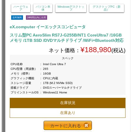
ハードウェ
パソコン本
Windowsデスクトッ
デスクトップPC（新
ア
体
プ
品）
送料無料
24時間以内に出荷
eX.computer イーエックスコンピュータ
スリム型PC AeroSlim RS7J-G255B/NT1 CoreUltra7 /16GB
メモリ /1TB SSD /DVDマルチドライブ /WiFi+Bluetooth対応
¥188,980
ネット価格：
(税込)
スペック
CPU名称
:
Intel Core Ultra 7
CPU型番（周波数）
:
265
メモリ（標準）
:
16GB
グラフィック機能
:
CPUに内蔵
ストレージ容量
:
1TB (M.2 NVMe SSD)
搭載ドライブ
:
DVDスーパーマルチドライブ
プリインストールOS
:
Windows11 Home
在庫状況
在庫あり
カートに入れる