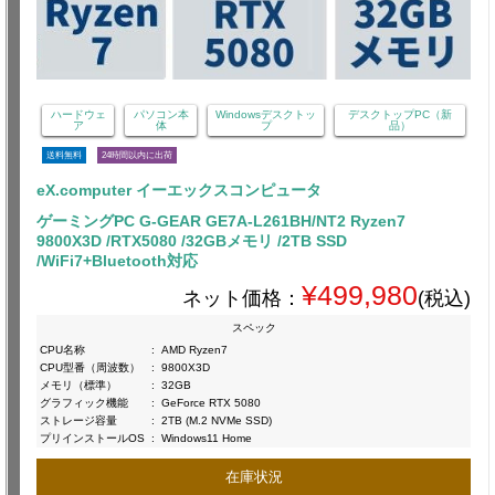
ハードウェ
パソコン本
Windowsデスクトッ
デスクトップPC（新
ア
体
プ
品）
送料無料
24時間以内に出荷
eX.computer イーエックスコンピュータ
ゲーミングPC G-GEAR GE7A-L261BH/NT2 Ryzen7
9800X3D /RTX5080 /32GBメモリ /2TB SSD
/WiFi7+Bluetooth対応
¥499,980
ネット価格：
(税込)
スペック
CPU名称
:
AMD Ryzen7
CPU型番（周波数）
:
9800X3D
メモリ（標準）
:
32GB
グラフィック機能
:
GeForce RTX 5080
ストレージ容量
:
2TB (M.2 NVMe SSD)
プリインストールOS
:
Windows11 Home
在庫状況