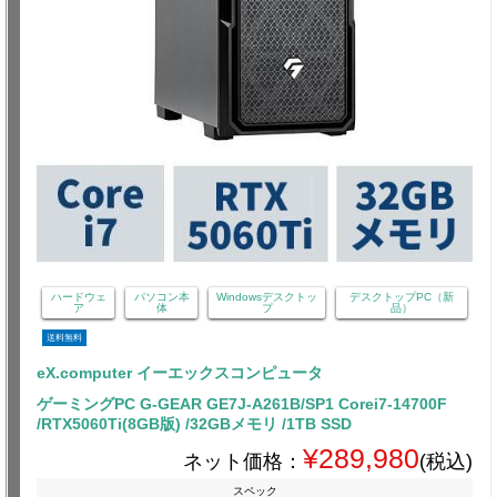
ハードウェ
パソコン本
Windowsデスクトッ
デスクトップPC（新
ア
体
プ
品）
送料無料
eX.computer イーエックスコンピュータ
ゲーミングPC G-GEAR GE7J-A261B/SP1 Corei7-14700F
/RTX5060Ti(8GB版) /32GBメモリ /1TB SSD
¥289,980
ネット価格：
(税込)
スペック