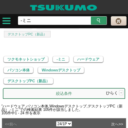
ツクモネットショップ
-ミニ
ハードウェア
パソコン本体
Windowsデスクトップ
デスクトップPC（新品）
ツクモネットショップ
-ミニ
ハードウェア
パソコン本体
Windowsデスクトップ
デスクトップPC（新品）
ひらく
+
絞込条件
“
ハードウェア,パソコン本体,Windowsデスクトップ,デスクトップPC（新
品）,-ミニ
”での検索結果
105
件が該当しました。
105
件中
1 - 24
件を表示
<<
>>
前へ
次へ