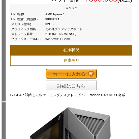
スペック
CPU名称
:
AMD Ryzen7
CPU型番（周波数）
:
9800X3D
メモリ（標準）
:
32GB
グラフィック機能
:
その他グラフィックボード
ストレージ容量
:
2TB (M.2 NVMe SSD)
プリインストールOS
:
Windows11 Home
在庫状況
在庫あり
カートに入れる
詳細はこちら
G-GEAR 即納モデル ゲーミングデスクトップPC Radeon RX9070XT 搭載