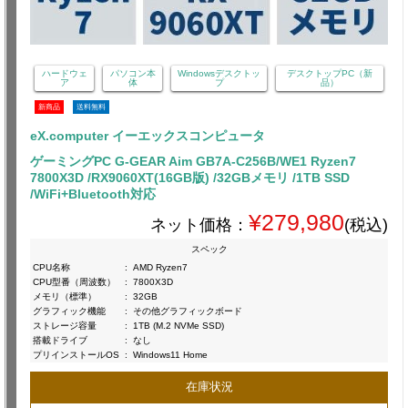
ハードウェ
パソコン本
Windowsデスクトッ
デスクトップPC（新
ア
体
プ
品）
新商品
送料無料
eX.computer イーエックスコンピュータ
ゲーミングPC G-GEAR Aim GB7A-C256B/WE1 Ryzen7
7800X3D /RX9060XT(16GB版) /32GBメモリ /1TB SSD
/WiFi+Bluetooth対応
¥279,980
ネット価格：
(税込)
スペック
CPU名称
:
AMD Ryzen7
CPU型番（周波数）
:
7800X3D
メモリ（標準）
:
32GB
グラフィック機能
:
その他グラフィックボード
ストレージ容量
:
1TB (M.2 NVMe SSD)
搭載ドライブ
:
なし
プリインストールOS
:
Windows11 Home
在庫状況