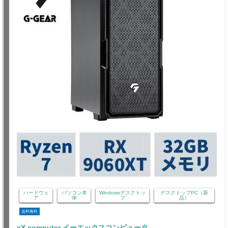
ハードウェ
パソコン本
Windowsデスクトッ
デスクトップPC（新
ア
体
プ
品）
送料無料
eX.computer イーエックスコンピュータ