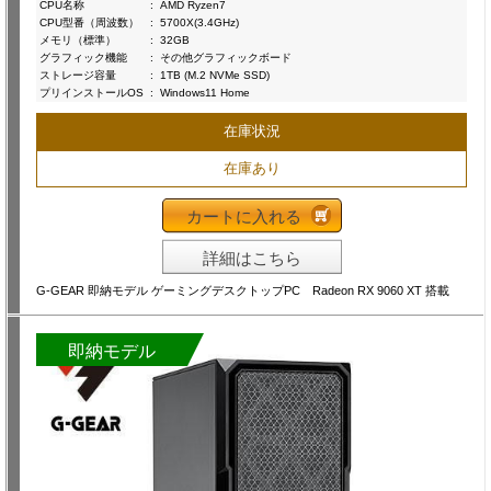
CPU名称
:
AMD Ryzen7
CPU型番（周波数）
:
5700X(3.4GHz)
メモリ（標準）
:
32GB
グラフィック機能
:
その他グラフィックボード
ストレージ容量
:
1TB (M.2 NVMe SSD)
プリインストールOS
:
Windows11 Home
在庫状況
在庫あり
カートに入れる
詳細はこちら
G-GEAR 即納モデル ゲーミングデスクトップPC Radeon RX 9060 XT 搭載
即納モデル