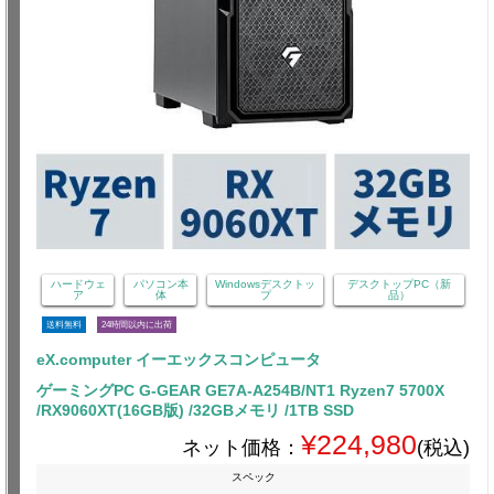
ハードウェ
パソコン本
Windowsデスクトッ
デスクトップPC（新
ア
体
プ
品）
送料無料
24時間以内に出荷
eX.computer イーエックスコンピュータ
ゲーミングPC G-GEAR GE7A-A254B/NT1 Ryzen7 5700X
/RX9060XT(16GB版) /32GBメモリ /1TB SSD
¥224,980
ネット価格：
(税込)
スペック