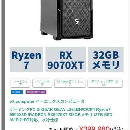
ハードウェ
パソコン本
Windowsデスクトッ
デスクトップPC（新
ア
体
プ
品）
送料無料
24時間以内に出荷
eX.computer イーエックスコンピュータ
ゲーミングPC G-GEAR GE7A-L261BH/C/CP4 Ryzen7
9800X3D /RADEON RX9070XT /32GBメモリ /2TB SSD
/WiFi7+BT対応、水冷仕様
¥399,980
ネット価格：
(税込)