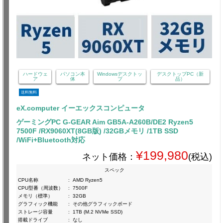
ハードウェ
パソコン本
Windowsデスクトッ
デスクトップPC（新
ア
体
プ
品）
送料無料
eX.computer イーエックスコンピュータ
ゲーミングPC G-GEAR Aim GB5A-A260B/DE2 Ryzen5
7500F /RX9060XT(8GB版) /32GBメモリ /1TB SSD
/WiFi+Bluetooth対応
¥199,980
ネット価格：
(税込)
スペック
CPU名称
:
AMD Ryzen5
CPU型番（周波数）
:
7500F
メモリ（標準）
:
32GB
グラフィック機能
:
その他グラフィックボード
ストレージ容量
:
1TB (M.2 NVMe SSD)
搭載ドライブ
:
なし