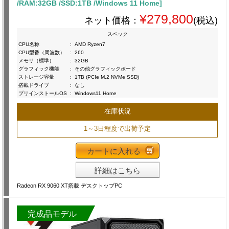
/RAM:32GB /SSD:1TB /Windows 11 Home]
¥279,800
ネット価格：
(税込)
スペック
CPU名称
:
AMD Ryzen7
CPU型番（周波数）
:
260
メモリ（標準）
:
32GB
グラフィック機能
:
その他グラフィックボード
ストレージ容量
:
1TB (PCIe M.2 NVMe SSD)
搭載ドライブ
:
なし
プリインストールOS
:
Windows11 Home
在庫状況
1～3日程度で出荷予定
カートに入れる
詳細はこちら
Radeon RX 9060 XT搭載 デスクトップPC
完成品モデル