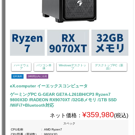
ハードウェ
パソコン本
Windowsデスクトッ
デスクトップPC（新
ア
体
プ
品）
送料無料
24時間以内に出荷
eX.computer イーエックスコンピュータ
ゲーミングPC G-GEAR GE7A-L261BH/CP3 Ryzen7
9800X3D /RADEON RX9070XT /32GBメモリ /1TB SSD
/WiFi7+Bluetooth対応
¥359,980
ネット価格：
(税込)
スペック
CPU名称
:
AMD Ryzen7
CPU型番（周波数）
:
9800X3D