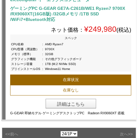
ゲーミングPC G-GEAR GE7A-C261B/WE1 Ryzen7 9700X
/RX9060XT(16GB版) /32GBメモリ /1TB SSD
/WiFi7+Bluetooth対応
¥249,980
ネット価格：
(税込)
スペック
CPU名称
:
AMD Ryzen7
CPU型番（周波数）
:
9700X
メモリ（標準）
:
32GB
グラフィック機能
:
その他グラフィックボード
ストレージ容量
:
1TB (M.2 NVMe SSD)
プリインストールOS
:
Windows11 Home
在庫状況
在庫なし
詳細はこちら
G-GEAR 即納モデル ゲーミングデスクトップPC Radeon RX9060XT 搭載
<<
>>
前へ
次へ