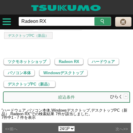
ツクモネットショップ
Radeon RX
ハードウェア
パソコン本体
Windowsデスクトップ
デスクトップPC（新品）
ツクモネットショップ
Radeon RX
ハードウェア
パソコン本体
Windowsデスクトップ
デスクトップPC（新品）
ひらく
+
絞込条件
“
ハードウェア,パソコン本体,Windowsデスクトップ,デスクトップPC（新
品）,Radeon RX
”での検索結果
7
件が該当しました。
7
件中
1 - 7
件を表示
<<
>>
前へ
次へ