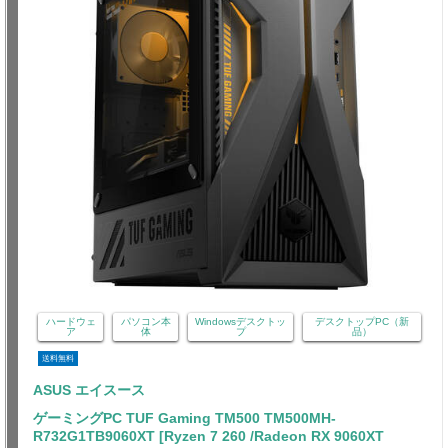
ハードウェ
パソコン本
Windowsデスクトッ
デスクトップPC（新
ア
体
プ
品）
送料無料
ASUS エイスース
ゲーミングPC TUF Gaming TM500 TM500MH-
R732G1TB9060XT [Ryzen 7 260 /Radeon RX 9060XT