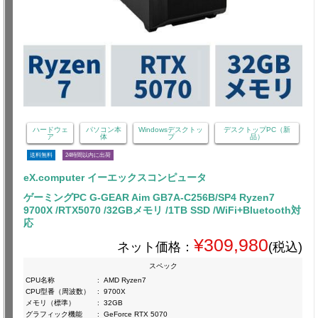
ハードウェ
パソコン本
Windowsデスクトッ
デスクトップPC（新
ア
体
プ
品）
送料無料
24時間以内に出荷
eX.computer イーエックスコンピュータ
ゲーミングPC G-GEAR Aim GB7A-C256B/SP4 Ryzen7
9700X /RTX5070 /32GBメモリ /1TB SSD /WiFi+Bluetooth対
応
¥309,980
ネット価格：
(税込)
スペック
CPU名称
:
AMD Ryzen7
CPU型番（周波数）
:
9700X
メモリ（標準）
:
32GB
グラフィック機能
:
GeForce RTX 5070