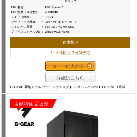
スペック
CPU名称
:
AMD Ryzen7
CPU型番（周波数）
:
7800X3D
メモリ（標準）
:
32GB
グラフィック機能
:
GeForce RTX 5070 Ti
ストレージ容量
:
1TB (M.2 NVMe SSD)
プリインストールOS
:
Windows11 Home
在庫状況
1～3日程度で出荷予定
カートに入れる
詳細はこちら
G-GEAR 即納モデル ゲーミングデスクトップPC GeForce RTX 5070 Ti 搭載
店頭特価品販売