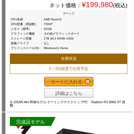
¥199,980
ネット価格：
(税込)
スペック
CPU名称
:
AMD Ryzen5
CPU型番（周波数）
:
7500F
メモリ（標準）
:
32GB
グラフィック機能
:
その他グラフィックボード
ストレージ容量
:
1TB (M.2 NVMe SSD)
搭載ドライブ
:
なし
プリインストールOS
:
Windows11 Home
在庫状況
1～3日程度で出荷予定
カートに入れる
詳細はこちら
G-GEAR Aim 即納モデル ゲーミングデスクトップPC Radeon RX 9060 XT 搭
載
完成品モデル