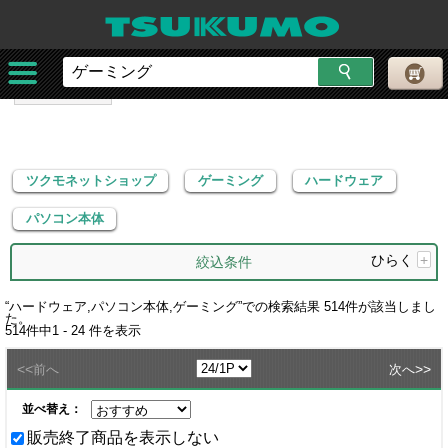
ツクモネットショップ
ゲーミング
ハードウェア
パソコン本体
ツクモネットショップ
ゲーミング
ハードウェア
パソコン本体
ひらく
+
絞込条件
“
ハードウェア,パソコン本体,ゲーミング
”での検索結果
514
件が該当しまし
た。
514
件中
1 - 24
件を表示
<<
>>
前へ
次へ
並べ替え：
販売終了商品を表示しない