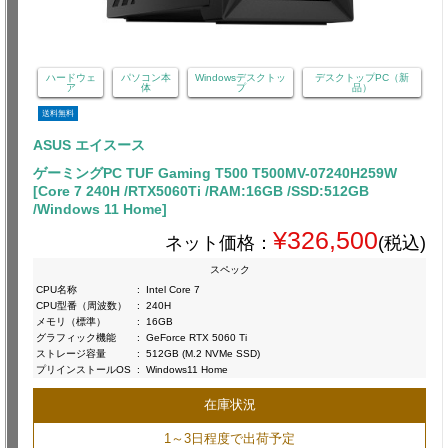
ハードウェ
パソコン本
Windowsデスクトッ
デスクトップPC（新
ア
体
プ
品）
送料無料
ASUS エイスース
ゲーミングPC TUF Gaming T500 T500MV-07240H259W
[Core 7 240H /RTX5060Ti /RAM:16GB /SSD:512GB
/Windows 11 Home]
¥326,500
ネット価格：
(税込)
スペック
CPU名称
:
Intel Core 7
CPU型番（周波数）
:
240H
メモリ（標準）
:
16GB
グラフィック機能
:
GeForce RTX 5060 Ti
ストレージ容量
:
512GB (M.2 NVMe SSD)
プリインストールOS
:
Windows11 Home
在庫状況
1～3日程度で出荷予定