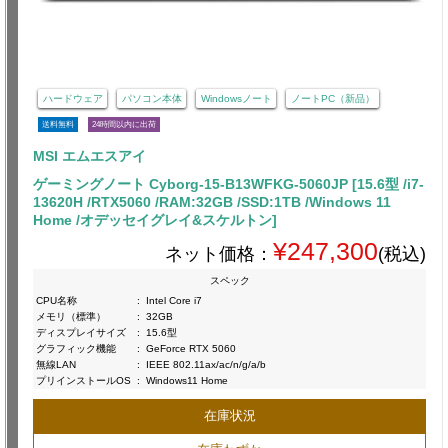
ハードウェア
パソコン本体
Windowsノート
ノートPC（新品）
送料無料
24時間以内に出荷
MSI エムエスアイ
ゲーミングノート Cyborg-15-B13WFKG-5060JP [15.6型 /i7-
13620H /RTX5060 /RAM:32GB /SSD:1TB /Windows 11
Home /オデッセイグレイ&スケルトン]
¥247,300
ネット価格：
(税込)
スペック
CPU名称
:
Intel Core i7
メモリ（標準）
:
32GB
ディスプレイサイズ
:
15.6型
グラフィック機能
:
GeForce RTX 5060
無線LAN
:
IEEE 802.11ax/ac/n/g/a/b
プリインストールOS
:
Windows11 Home
在庫状況