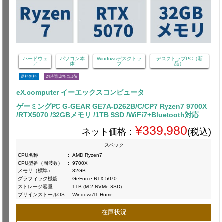
ハードウェ
パソコン本
Windowsデスクトッ
デスクトップPC（新
ア
体
プ
品）
送料無料
24時間以内に出荷
eX.computer イーエックスコンピュータ
ゲーミングPC G-GEAR GE7A-D262B/C/CP7 Ryzen7 9700X
/RTX5070 /32GBメモリ /1TB SSD /WiFi7+Bluetooth対応
¥339,980
ネット価格：
(税込)
スペック
CPU名称
:
AMD Ryzen7
CPU型番（周波数）
:
9700X
メモリ（標準）
:
32GB
グラフィック機能
:
GeForce RTX 5070
ストレージ容量
:
1TB (M.2 NVMe SSD)
プリインストールOS
:
Windows11 Home
在庫状況