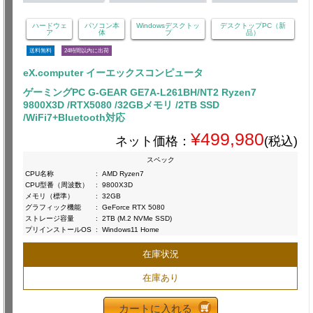
ハードウェ
パソコン本
Windowsデスクトッ
デスクトップPC（新
ア
体
プ
品）
送料無料
24時間以内に出荷
eX.computer イーエックスコンピュータ
ゲーミングPC G-GEAR GE7A-L261BH/NT2 Ryzen7
9800X3D /RTX5080 /32GBメモリ /2TB SSD
/WiFi7+Bluetooth対応
¥499,980
ネット価格：
(税込)
スペック
CPU名称
:
AMD Ryzen7
CPU型番（周波数）
:
9800X3D
メモリ（標準）
:
32GB
グラフィック機能
:
GeForce RTX 5080
ストレージ容量
:
2TB (M.2 NVMe SSD)
プリインストールOS
:
Windows11 Home
在庫状況
在庫あり
カートに入れる