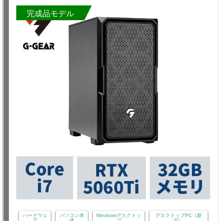
完成品モデル
ハードウェ
パソコン本
Windowsデスクトッ
デスクトップPC（新
ア
体
プ
品）