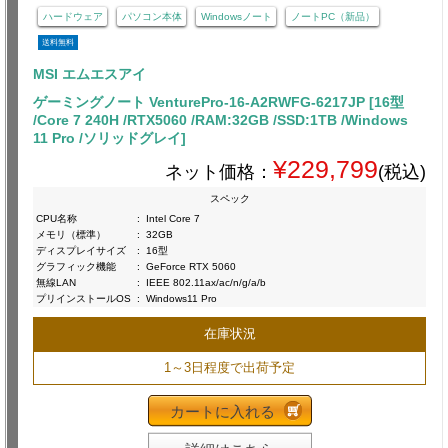
ハードウェア
パソコン本体
Windowsノート
ノートPC（新品）
送料無料
MSI エムエスアイ
ゲーミングノート VenturePro-16-A2RWFG-6217JP [16型
/Core 7 240H /RTX5060 /RAM:32GB /SSD:1TB /Windows
11 Pro /ソリッドグレイ]
¥229,799
ネット価格：
(税込)
スペック
CPU名称
:
Intel Core 7
メモリ（標準）
:
32GB
ディスプレイサイズ
:
16型
グラフィック機能
:
GeForce RTX 5060
無線LAN
:
IEEE 802.11ax/ac/n/g/a/b
プリインストールOS
:
Windows11 Pro
在庫状況
1～3日程度で出荷予定
カートに入れる