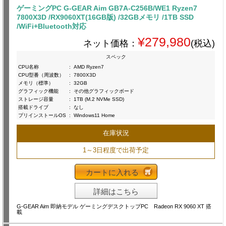
ゲーミングPC G-GEAR Aim GB7A-C256B/WE1 Ryzen7
7800X3D /RX9060XT(16GB版) /32GBメモリ /1TB SSD
/WiFi+Bluetooth対応
¥279,980
ネット価格：
(税込)
スペック
CPU名称
:
AMD Ryzen7
CPU型番（周波数）
:
7800X3D
メモリ（標準）
:
32GB
グラフィック機能
:
その他グラフィックボード
ストレージ容量
:
1TB (M.2 NVMe SSD)
搭載ドライブ
:
なし
プリインストールOS
:
Windows11 Home
在庫状況
1～3日程度で出荷予定
カートに入れる
詳細はこちら
G-GEAR Aim 即納モデル ゲーミングデスクトップPC Radeon RX 9060 XT 搭
載