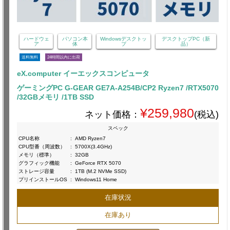
ハードウェ
パソコン本
Windowsデスクトッ
デスクトップPC（新
ア
体
プ
品）
送料無料
24時間以内に出荷
eX.computer イーエックスコンピュータ
ゲーミングPC G-GEAR GE7A-A254B/CP2 Ryzen7 /RTX5070
/32GBメモリ /1TB SSD
¥259,980
ネット価格：
(税込)
スペック
CPU名称
:
AMD Ryzen7
CPU型番（周波数）
:
5700X(3.4GHz)
メモリ（標準）
:
32GB
グラフィック機能
:
GeForce RTX 5070
ストレージ容量
:
1TB (M.2 NVMe SSD)
プリインストールOS
:
Windows11 Home
在庫状況
在庫あり