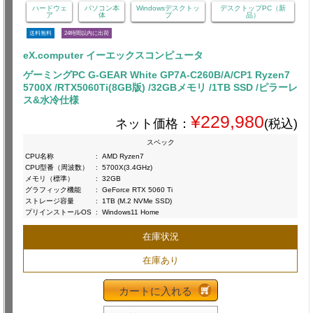
ハードウェ
パソコン本
Windowsデスクトッ
デスクトップPC（新
ア
体
プ
品）
送料無料
24時間以内に出荷
eX.computer イーエックスコンピュータ
ゲーミングPC G-GEAR White GP7A-C260B/A/CP1 Ryzen7
5700X /RTX5060Ti(8GB版) /32GBメモリ /1TB SSD /ピラーレ
ス&水冷仕様
¥229,980
ネット価格：
(税込)
スペック
CPU名称
:
AMD Ryzen7
CPU型番（周波数）
:
5700X(3.4GHz)
メモリ（標準）
:
32GB
グラフィック機能
:
GeForce RTX 5060 Ti
ストレージ容量
:
1TB (M.2 NVMe SSD)
プリインストールOS
:
Windows11 Home
在庫状況
在庫あり
カートに入れる