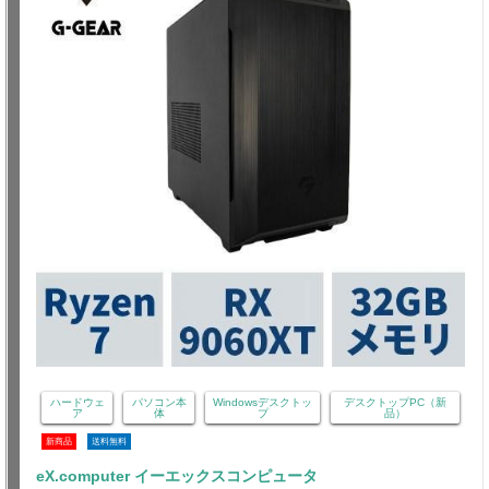
ハードウェ
パソコン本
Windowsデスクトッ
デスクトップPC（新
ア
体
プ
品）
新商品
送料無料
eX.computer イーエックスコンピュータ