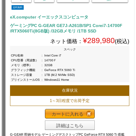
送料無料
eX.computer イーエックスコンピュータ
ゲーミングPC G-GEAR GE7J-A261B/SP1 Corei7-14700F
/RTX5060Ti(8GB版) /32GBメモリ /1TB SSD
¥289,980
ネット価格：
(税込)
スペック
CPU名称
:
Intel Core i7
CPU型番（周波数）
:
14700Ｆ
メモリ（標準）
:
32GB
グラフィック機能
:
GeForce RTX 5060 Ti
ストレージ容量
:
1TB (M.2 NVMe SSD)
プリインストールOS
:
Windows11 Home
在庫状況
1～3日程度で出荷予定
カートに入れる
詳細はこちら
G-GEAR 即納モデル ゲーミングデスクトップPC GeForce RTX 5060 Ti 搭載