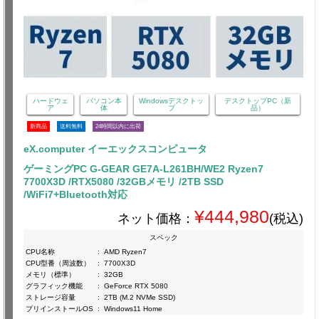
ハードウェ
パソコン本
Windowsデスクトッ
デスクトップPC（新
ア
体
プ
品）
新商品
送料無料
24時間以内に出荷
eX.computer イーエックスコンピュータ
ゲーミングPC G-GEAR GE7A-L261BH/WE2 Ryzen7
7700X3D /RTX5080 /32GBメモリ /2TB SSD
/WiFi7+Bluetooth対応
¥444,980
ネット価格：
(税込)
スペック
CPU名称
:
AMD Ryzen7
CPU型番（周波数）
:
7700X3D
メモリ（標準）
:
32GB
グラフィック機能
:
GeForce RTX 5080
ストレージ容量
:
2TB (M.2 NVMe SSD)
プリインストールOS
:
Windows11 Home