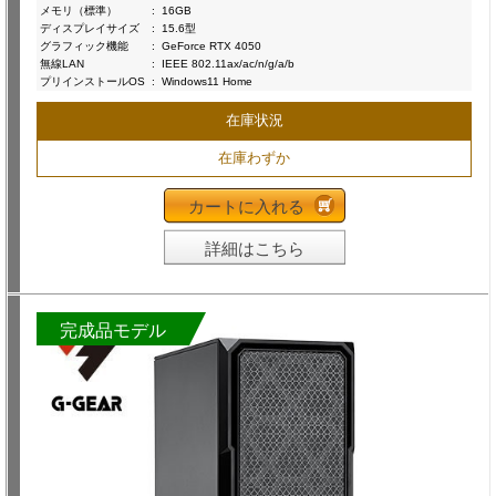
メモリ（標準）
:
16GB
ディスプレイサイズ
:
15.6型
グラフィック機能
:
GeForce RTX 4050
無線LAN
:
IEEE 802.11ax/ac/n/g/a/b
プリインストールOS
:
Windows11 Home
在庫状況
在庫わずか
カートに入れる
詳細はこちら
完成品モデル