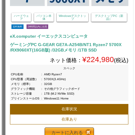
ハードウェ
パソコン本
Windowsデスクトッ
デスクトップPC（新
ア
体
プ
品）
送料無料
24時間以内に出荷
eX.computer イーエックスコンピュータ
ゲーミングPC G-GEAR GE7A-A254B/NT1 Ryzen7 5700X
/RX9060XT(16GB版) /32GBメモリ /1TB SSD
¥224,980
ネット価格：
(税込)
スペック
CPU名称
:
AMD Ryzen7
CPU型番（周波数）
:
5700X(3.4GHz)
メモリ（標準）
:
32GB
グラフィック機能
:
その他グラフィックボード
ストレージ容量
:
1TB (M.2 NVMe SSD)
プリインストールOS
:
Windows11 Home
在庫状況
在庫あり
カートに入れる