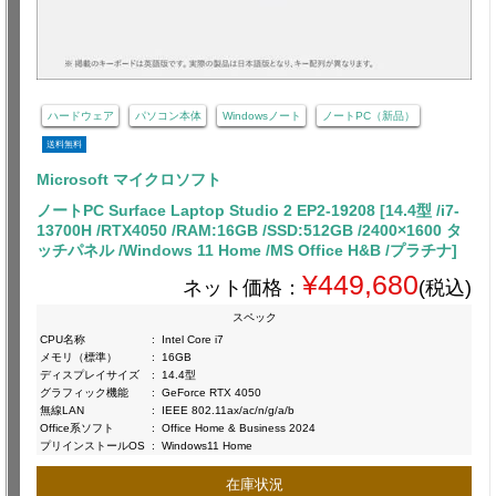
ハードウェア
パソコン本体
Windowsノート
ノートPC（新品）
送料無料
Microsoft マイクロソフト
ノートPC Surface Laptop Studio 2 EP2-19208 [14.4型 /i7-
13700H /RTX4050 /RAM:16GB /SSD:512GB /2400×1600 タ
ッチパネル /Windows 11 Home /MS Office H&B /プラチナ]
¥449,680
ネット価格：
(税込)
スペック
CPU名称
:
Intel Core i7
メモリ（標準）
:
16GB
ディスプレイサイズ
:
14.4型
グラフィック機能
:
GeForce RTX 4050
無線LAN
:
IEEE 802.11ax/ac/n/g/a/b
Office系ソフト
:
Office Home & Business 2024
プリインストールOS
:
Windows11 Home
在庫状況