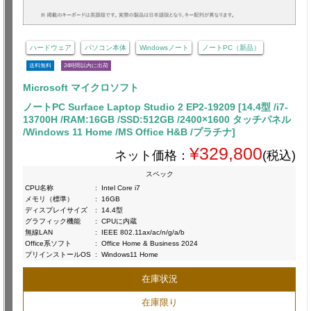
ハードウェア
パソコン本体
Windowsノート
ノートPC（新品）
送料無料
24時間以内に出荷
Microsoft マイクロソフト
ノートPC Surface Laptop Studio 2 EP2-19209 [14.4型 /i7-
13700H /RAM:16GB /SSD:512GB /2400×1600 タッチパネル
/Windows 11 Home /MS Office H&B /プラチナ]
¥329,800
ネット価格：
(税込)
スペック
CPU名称
:
Intel Core i7
メモリ（標準）
:
16GB
ディスプレイサイズ
:
14.4型
グラフィック機能
:
CPUに内蔵
無線LAN
:
IEEE 802.11ax/ac/n/g/a/b
Office系ソフト
:
Office Home & Business 2024
プリインストールOS
:
Windows11 Home
在庫状況
在庫限り