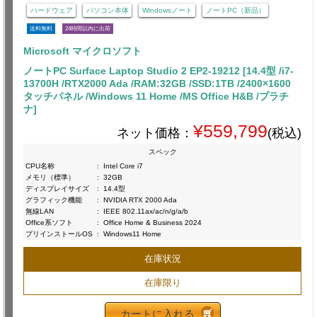
ハードウェア
パソコン本体
Windowsノート
ノートPC（新品）
送料無料
24時間以内に出荷
Microsoft マイクロソフト
ノートPC Surface Laptop Studio 2 EP2-19212 [14.4型 /i7-
13700H /RTX2000 Ada /RAM:32GB /SSD:1TB /2400×1600
タッチパネル /Windows 11 Home /MS Office H&B /プラチ
ナ]
¥559,799
ネット価格：
(税込)
スペック
CPU名称
:
Intel Core i7
メモリ（標準）
:
32GB
ディスプレイサイズ
:
14.4型
グラフィック機能
:
NVIDIA RTX 2000 Ada
無線LAN
:
IEEE 802.11ax/ac/n/g/a/b
Office系ソフト
:
Office Home & Business 2024
プリインストールOS
:
Windows11 Home
在庫状況
在庫限り
カートに入れる