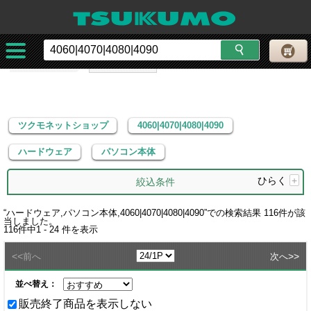
ツクモネットショップ
4060|4070|4080|4090
ハードウェア
パソコン本体
ツクモネットショップ
4060|4070|4080|4090
ハードウェア
パソコン本体
ひらく
+
絞込条件
“
ハードウェア,パソコン本体,4060|4070|4080|4090
”での検索結果
116
件が該
当しました。
116
件中
1 - 24
件を表示
<<
>>
前へ
次へ
並べ替え：
販売終了商品を表示しない