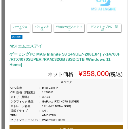
ハードウェ
パソコン本
Windowsデスクトッ
デスクトップPC（新
ア
体
プ
品）
送料無料
MSI エムエスアイ
ゲーミングPC MAG Infinite S3 14NUE7-2081JP [i7-14700F
/RTX4070SUPER /RAM:32GB /SSD:1TB /Windows 11
Home]
¥358,000
ネット価格：
(税込)
スペック
CPU名称
:
Intel Core i7
CPU型番（周波数）
:
14700Ｆ
メモリ（標準）
:
32GB
グラフィック機能
:
GeForce RTX 4070 SUPER
ストレージ容量
:
1TB (M.2 NVMe SSD)
搭載ドライブ
:
なし
TPM
:
AMD fTPM
プリインストールOS
:
Windows11 Home