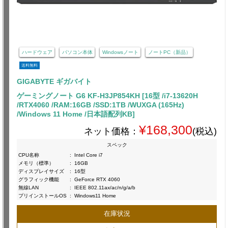
ハードウェア
パソコン本体
Windowsノート
ノートPC（新品）
送料無料
GIGABYTE ギガバイト
ゲーミングノート G6 KF-H3JP854KH [16型 /i7-13620H
/RTX4060 /RAM:16GB /SSD:1TB /WUXGA (165Hz)
/Windows 11 Home /日本語配列KB]
¥168,300
ネット価格：
(税込)
スペック
CPU名称
:
Intel Core i7
メモリ（標準）
:
16GB
ディスプレイサイズ
:
16型
グラフィック機能
:
GeForce RTX 4060
無線LAN
:
IEEE 802.11ax/ac/n/g/a/b
プリインストールOS
:
Windows11 Home
在庫状況