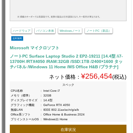
ハードウェア
パソコン本体
Windowsノート
ノートPC（新品）
送料無料
Microsoft マイクロソフト
ノートPC Surface Laptop Studio 2 EP2-19211 [14.4型 /i7-
13700H /RTX4050 /RAM:32GB /SSD:1TB /2400×1600 タッ
チパネル /Windows 11 Home /MS Office H&B /プラチナ]
¥256,454
ネット価格：
(税込)
スペック
CPU名称
:
Intel Core i7
メモリ（標準）
:
32GB
ディスプレイサイズ
:
14.4型
グラフィック機能
:
GeForce RTX 4050
無線LAN
:
IEEE 802.11ax/ac/n/g/a/b
Office系ソフト
:
Office Home & Business 2024
プリインストールOS
:
Windows11 Home
在庫状況