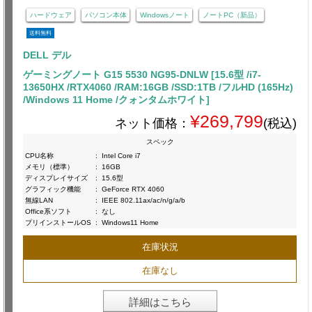
ハードウェア
パソコン本体
Windowsノート
ノートPC（新品）
送料無料
DELL デル
ゲーミングノート G15 5530 NG95-DNLW [15.6型 /i7-
13650HX /RTX4060 /RAM:16GB /SSD:1TB /フルHD (165Hz)
/Windows 11 Home /クォンタムホワイト]
¥269,799
ネット価格：
(税込)
スペック
CPU名称
:
Intel Core i7
メモリ（標準）
:
16GB
ディスプレイサイズ
:
15.6型
グラフィック機能
:
GeForce RTX 4060
無線LAN
:
IEEE 802.11ax/ac/n/g/a/b
Office系ソフト
:
なし
プリインストールOS
:
Windows11 Home
在庫状況
在庫なし
詳細はこちら