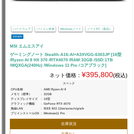
ハードウェア
パソコン本体
Windowsノート
ノートPC（新品）
送料無料
MSI エムエスアイ
ゲーミングノート Stealth-A16-AI+A3XVGG-6303JP [16型
/Ryzen AI 9 HX 370 /RTX4070 /RAM:32GB /SSD:1TB
/WQXGA(240Hz) /Windows 11 Pro /コアブラック]
¥395,800
ネット価格：
(税込)
スペック
CPU名称
:
AMD Ryzen AI 9
メモリ（標準）
:
32GB
ディスプレイサイズ
:
16型
グラフィック機能
:
GeForce RTX 4070
無線LAN
:
IEEE 802.11be/ax/ac/n/g/a/b
プリインストールOS
:
Windows11 Pro
在庫状況
在庫なし