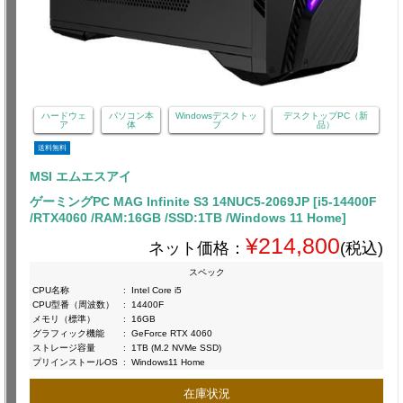
ハードウェ
パソコン本
Windowsデスクトッ
デスクトップPC（新
ア
体
プ
品）
送料無料
MSI エムエスアイ
ゲーミングPC MAG Infinite S3 14NUC5-2069JP [i5-14400F
/RTX4060 /RAM:16GB /SSD:1TB /Windows 11 Home]
¥214,800
ネット価格：
(税込)
スペック
CPU名称
:
Intel Core i5
CPU型番（周波数）
:
14400F
メモリ（標準）
:
16GB
グラフィック機能
:
GeForce RTX 4060
ストレージ容量
:
1TB (M.2 NVMe SSD)
プリインストールOS
:
Windows11 Home
在庫状況