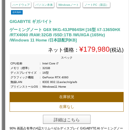
ハードウェア
パソコン本体
Windowsノート
ノートPC（新品）
送料無料
GIGABYTE ギガバイト
ゲーミングノート G6X 9KG-43JP864SH [16型 /i7-13650HX
/RTX4060 /RAM:32GB /SSD:1TB /WUXGA (165Hz)
/Windows 11 Home /日本語配列KB]
¥179,980
ネット価格：
(税込)
スペック
CPU名称
:
Intel Core i7
メモリ（標準）
:
32GB
ディスプレイサイズ
:
16型
グラフィック機能
:
GeForce RTX 4060
無線LAN
:
IEEE 802.11ax/ac/n/g/a/b
プリインストールOS
:
Windows11 Home
在庫状況
在庫なし
詳細はこちら
90% 画面占有率の4辺スリムベゼルディスプレイ GIGABYTE AI ゲーミングノー