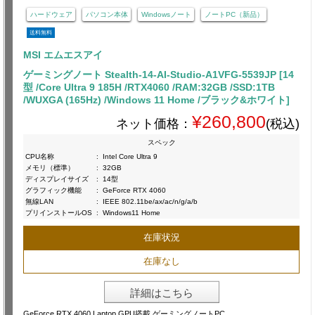
ハードウェア
パソコン本体
Windowsノート
ノートPC（新品）
送料無料
MSI エムエスアイ
ゲーミングノート Stealth-14-AI-Studio-A1VFG-5539JP [14
型 /Core Ultra 9 185H /RTX4060 /RAM:32GB /SSD:1TB
/WUXGA (165Hz) /Windows 11 Home /ブラック&ホワイト]
¥260,800
ネット価格：
(税込)
スペック
CPU名称
:
Intel Core Ultra 9
メモリ（標準）
:
32GB
ディスプレイサイズ
:
14型
グラフィック機能
:
GeForce RTX 4060
無線LAN
:
IEEE 802.11be/ax/ac/n/g/a/b
プリインストールOS
:
Windows11 Home
在庫状況
在庫なし
詳細はこちら
GeForce RTX 4060 Laptop GPU搭載 ゲーミングノートPC