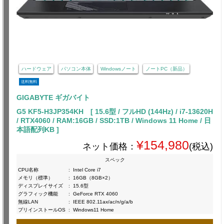
ハードウェア
パソコン本体
Windowsノート
ノートPC（新品）
送料無料
GIGABYTE ギガバイト
G5 KF5-H3JP354KH [ 15.6型 / フルHD (144Hz) / i7-13620H
/ RTX4060 / RAM:16GB / SSD:1TB / Windows 11 Home / 日
本語配列KB ]
¥154,980
ネット価格：
(税込)
スペック
CPU名称
:
Intel Core i7
メモリ（標準）
:
16GB（8GB×2）
ディスプレイサイズ
:
15.6型
グラフィック機能
:
GeForce RTX 4060
無線LAN
:
IEEE 802.11ax/ac/n/g/a/b
プリインストールOS
:
Windows11 Home