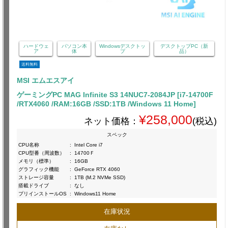
ハードウェ
パソコン本
Windowsデスクトッ
デスクトップPC（新
ア
体
プ
品）
送料無料
MSI エムエスアイ
ゲーミングPC MAG Infinite S3 14NUC7-2084JP [i7-14700F
/RTX4060 /RAM:16GB /SSD:1TB /Windows 11 Home]
¥258,000
ネット価格：
(税込)
スペック
CPU名称
:
Intel Core i7
CPU型番（周波数）
:
14700Ｆ
メモリ（標準）
:
16GB
グラフィック機能
:
GeForce RTX 4060
ストレージ容量
:
1TB (M.2 NVMe SSD)
搭載ドライブ
:
なし
プリインストールOS
:
Windows11 Home
在庫状況