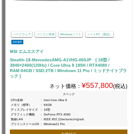
ハードウェア
パソコン本体
Windowsノート
ノートPC（新品）
送料無料
MSI エムエスアイ
Stealth-18-MercedesAMG-A1VHG-065JP [ 18型 /
3840×2400(120Hz) / Core Ultra 9 185H / RTX4080 /
RAM:64GB / SSD:2TB / Windows 11 Pro / ミッドナイトブラ
ック ]
¥557,800
ネット価格：
(税込)
スペック
CPU名称
:
Intel Core Ultra 9
メモリ（標準）
:
64GB
ディスプレイサイズ
:
18型
グラフィック機能
:
GeForce RTX 4080
無線LAN
:
IEEE 802.11be/ax/ac/n/g/a/b
プリインストールOS
:
Windows11 Pro