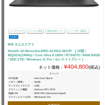
ハードウェア
パソコン本体
Windowsノート
ノートPC（新品）
送料無料
MSI エムエスアイ
Stealth-16-MercedesAMG-A1VGG-063JP [ 16型 /
WQXGA(240Hz) / Core Ultra 9 185H / RTX4070 / RAM:64GB
/ SSD:1TB / Windows 11 Pro / セレナイトグレー ]
¥404,800
ネット価格：
(税込)
スペック
CPU名称
:
Intel Core Ultra 9
メモリ（標準）
:
64GB
ディスプレイサイズ
:
16型
グラフィック機能
:
GeForce RTX 4070
無線LAN
:
IEEE 802.11be/ax/ac/n/g/a/b
プリインストールOS
:
Windows11 Pro