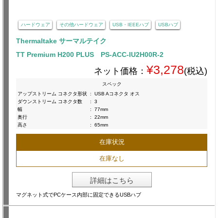
ハードウェア
その他ハードウェア
USB・IEEEハブ
USBハブ
Thermaltake サーマルテイク
TT Premium H200 PLUS PS-ACC-IU2H00R-2
¥3,278
ネット価格：
(税込)
スペック
アップストリーム コネクタ形状
:
USB Aコネクタ オス
ダウンストリーム コネクタ数
:
3
幅
:
77mm
奥行
:
22mm
高さ
:
65mm
在庫状況
在庫なし
詳細はこちら
マグネット式でPCケース内部に固定できるUSBハブ