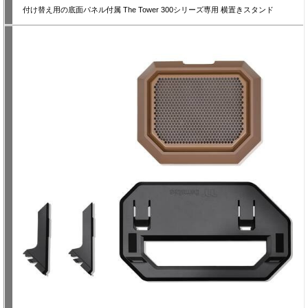
付け替え用の底面パネル付属 The Tower 300シリーズ専用 横置きスタンド