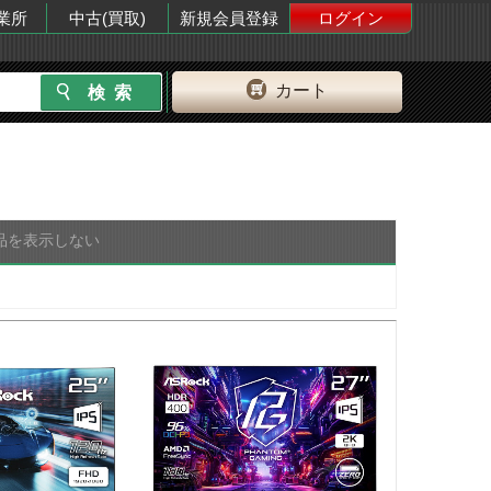
業所
中古(買取)
新規会員登録
ログイン
カート
品を表示しない