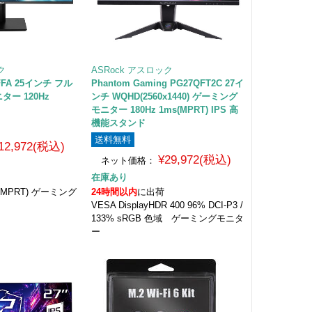
ク
ASRock アスロック
25FFA 25インチ フル
Phantom Gaming PG27QFT2C 27イ
ター 120Hz
ンチ WQHD(2560x1440) ゲーミング
モニター 180Hz 1ms(MPRT) IPS 高
機能スタンド
送料無料
12,972(税込)
¥29,972(税込)
ネット価格：
在庫あり
s (MPRT) ゲーミング
24時間以内
に出荷
VESA DisplayHDR 400 96% DCI-P3 /
133% sRGB 色域 ゲーミングモニタ
ー