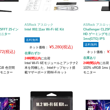
ASRock アスロック
ASRock アスロッ
25FFT 25イン
Intel 802.11ax Wi-Fi 6E Kit
Challenger CL
モニター
HD ゲーミングモニ
1ms(GTG) IPS
送料無料
送料無料
¥5,280(税込)
ネット価格：
972(税込)
¥
ネット価格：
在庫わずか
在庫あり
24時間以内
に出荷
Intel Wi-Fi 6Eモジュールとアンテナ2
24時間以内
に出荷
sRGB 色空間
本を同梱した、Intelチップセット搭
103% sRGB 1m
ングモニター
載マザーボード用Wi-Fiキット
モニター