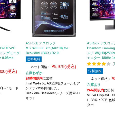
ASRock アスロック
ASRock アスロッ
O32UFS2C
M.2 WIFI 6E kit (AX210) for
Phantom Gamin
ゲーミングモニタ
DeskMini (BOX) R2.0
ンチ WQHD(2560
z 0.03ms
モニター 180Hz 1m
送料無料
(
¥5,979(税込)
ネット価格：
,800(税込)
送料無料
在庫わずか
¥
24時間以内
に出荷
ネット価格：
Intel Wi-Fi 6E AX210モジュールとア
在庫あり
スプレイモード
ンテナ2本を同梱した、
24時間以内
に出荷
ー
DeskMini/DeskMeetシリーズ用Wi-Fi
VESA DisplayHD
キット
/ 133% sRGB
ター