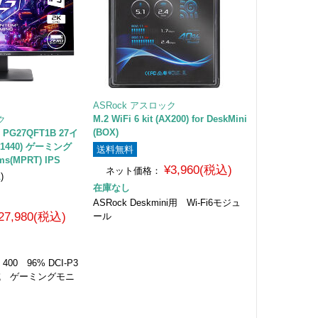
ASRock アスロック
M.2 WiFi 6 kit (AX200) for DeskMini
ク
(BOX)
g PG27QFT1B 27イ
x1440) ゲーミング
送料無料
s(MPRT) IPS
¥3,960(税込)
ネット価格：
1
)
在庫なし
ASRock Deskmini用 Wi-Fi6モジュ
27,980(税込)
ール
R 400 96% DCI-P3
 色域 ゲーミングモニ