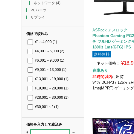
ネットワーク
(4)
PCパーツ
サプライ
ASRock アスロック
価格で絞込み
Phantom Gaming PG
チ フルHD ゲーミング
¥1～4,000
(1)
180Hz 1ms(GTG) IPS
¥4,001～6,000
(2)
送料無料
¥6,001～9,000
(1)
¥18,
ネット価格：
¥9,001～13,000
(1)
在庫あり
24時間以内
に出荷
¥13,001～19,000
(1)
94% DCI-P3 / 126% 
1ms(MPRT) ゲーミ
¥19,001～28,000
(1)
¥28,001～30,000
(1)
¥30,001～*
(1)
価格を入力して絞込み
¥
～