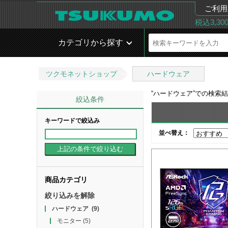
ご利用
税込3,3
カテゴリから探す
ツクモネットショップ
ハードウェア
“
ハードウェア
”での検索
絞込条件
キーワードで絞込み
並べ替え：
商品カテゴリ
絞り込みを解除
ハードウェア
(9)
モニター
(5)