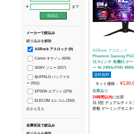
¥
まで
メーカーで絞込み
絞り込みを解除
ASRock アスロック
(9)
ASRock アスロック
Phantom Gaming PG
Canon キヤノン
(609)
31.5インチ 有機EL
ー 4k 240Hz/FHD 480H
SONY ソニー
(557)
送料無料
BUFFALO バッファロ
¥139
ー
(552)
ネット価格：
在庫あり
EPSON エプソン
(378)
24時間以内
に出荷
ELECOM エレコム
(350)
31.5型 デュアルディ
搭載 ゲーミングモニタ
続きを見る
在庫状況で絞込み
絞り込みを解除