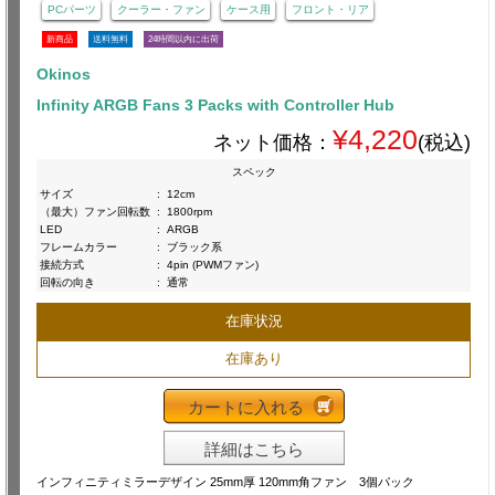
PCパーツ
クーラー・ファン
ケース用
フロント・リア
新商品
送料無料
24時間以内に出荷
Okinos
Infinity ARGB Fans 3 Packs with Controller Hub
¥4,220
ネット価格：
(税込)
スペック
サイズ
:
12cm
（最大）ファン回転数
:
1800rpm
LED
:
ARGB
フレームカラー
:
ブラック系
接続方式
:
4pin (PWMファン)
回転の向き
:
通常
在庫状況
在庫あり
カートに入れる
詳細はこちら
インフィニティミラーデザイン 25mm厚 120mm角ファン 3個パック