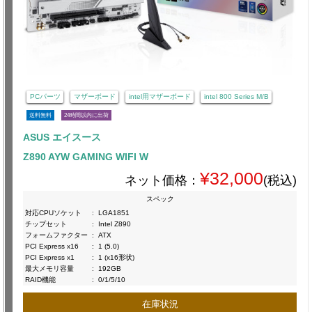
PCパーツ
マザーボード
intel用マザーボード
intel 800 Series M/B
送料無料
24時間以内に出荷
ASUS エイスース
Z890 AYW GAMING WIFI W
¥32,000
ネット価格：
(税込)
スペック
対応CPUソケット
:
LGA1851
チップセット
:
Intel Z890
フォームファクター
:
ATX
PCI Express x16
:
1 (5.0)
PCI Express x1
:
1 (x16形状)
最大メモリ容量
:
192GB
RAID機能
:
0/1/5/10
在庫状況