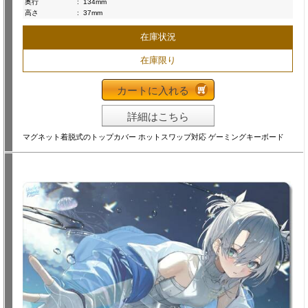
奥行
:
134mm
高さ
:
37mm
在庫状況
在庫限り
カートに入れる
詳細はこちら
マグネット着脱式のトップカバー ホットスワップ対応 ゲーミングキーボード