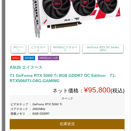
PCパー
ビデオカー
NVIDIAビデオカー
GeForce RTX 50 Series
ツ
ド
ド
GPU
新商品
送料無料
24時間以内に出荷
ASUS エイスース
T1 GeForce RTX 5060 Ti 8GB GDDR7 OC Edition T1-
RTX5060TI-O8G-GAMING
¥95,800
ネット価格：
(税込)
スペック
ビデオチップ
:
GeForce RTX 5060 Ti
コアクロック
:
2662MHz
搭載メモリ
:
8GB GDDR7
在庫状況