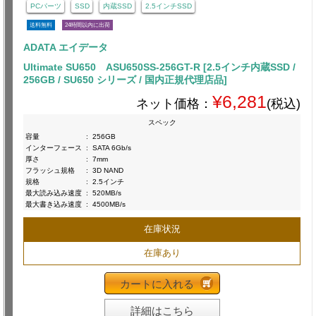
PCパーツ
SSD
内蔵SSD
2.5インチSSD
送料無料
24時間以内に出荷
ADATA エイデータ
Ultimate SU650 ASU650SS-256GT-R [2.5インチ内蔵SSD /
256GB / SU650 シリーズ / 国内正規代理店品]
¥6,281
ネット価格：
(税込)
スペック
容量
:
256GB
インターフェース
:
SATA 6Gb/s
厚さ
:
7mm
フラッシュ規格
:
3D NAND
規格
:
2.5インチ
最大読み込み速度
:
520MB/s
最大書き込み速度
:
4500MB/s
在庫状況
在庫あり
カートに入れる
詳細はこちら