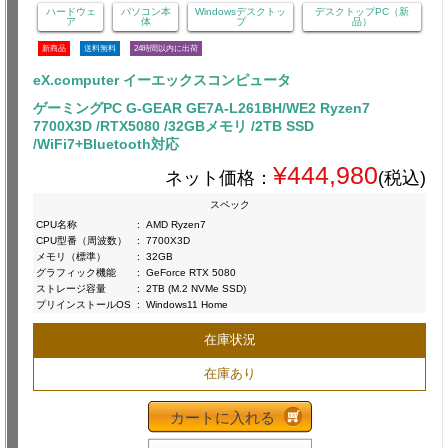
ハードウェ
パソコン本
Windowsデスクトッ
デスクトップPC（新
ア
体
プ
品）
新商品
送料無料
24時間以内に出荷
eX.computer イーエックスコンピュータ
ゲーミングPC G-GEAR GE7A-L261BH/WE2 Ryzen7
7700X3D /RTX5080 /32GBメモリ /2TB SSD
/WiFi7+Bluetooth対応
¥444,980
ネット価格：
(税込)
スペック
CPU名称
:
AMD Ryzen7
CPU型番（周波数）
:
7700X3D
メモリ（標準）
:
32GB
グラフィック機能
:
GeForce RTX 5080
ストレージ容量
:
2TB (M.2 NVMe SSD)
プリインストールOS
:
Windows11 Home
在庫状況
在庫あり
カートに入れる