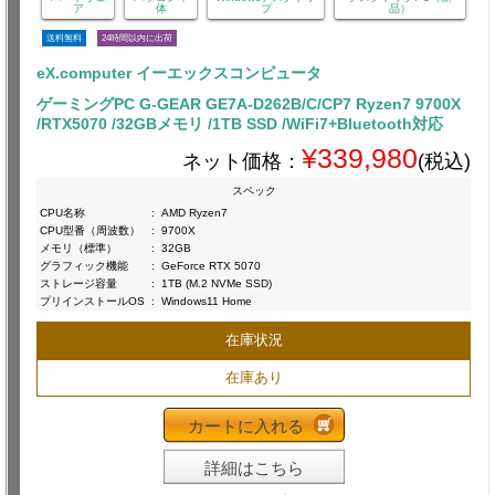
ア
体
プ
品）
送料無料
24時間以内に出荷
eX.computer イーエックスコンピュータ
ゲーミングPC G-GEAR GE7A-D262B/C/CP7 Ryzen7 9700X
/RTX5070 /32GBメモリ /1TB SSD /WiFi7+Bluetooth対応
¥339,980
ネット価格：
(税込)
スペック
CPU名称
:
AMD Ryzen7
CPU型番（周波数）
:
9700X
メモリ（標準）
:
32GB
グラフィック機能
:
GeForce RTX 5070
ストレージ容量
:
1TB (M.2 NVMe SSD)
プリインストールOS
:
Windows11 Home
在庫状況
在庫あり
カートに入れる
詳細はこちら