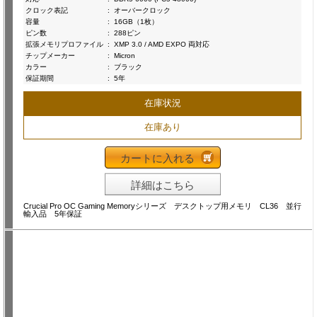
クロック表記
:
オーバークロック
容量
:
16GB（1枚）
ピン数
:
288ピン
拡張メモリプロファイル
:
XMP 3.0 / AMD EXPO 両対応
チップメーカー
:
Micron
カラー
:
ブラック
保証期間
:
5年
在庫状況
在庫あり
カートに入れる
詳細はこちら
Crucial Pro OC Gaming Memoryシリーズ デスクトップ用メモリ CL36 並行
輸入品 5年保証