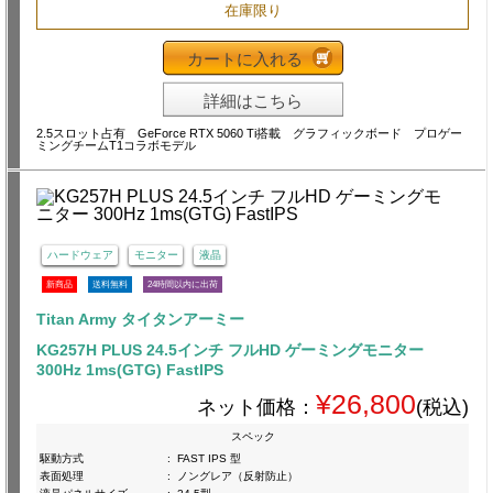
在庫限り
カートに入れる
詳細はこちら
2.5スロット占有 GeForce RTX 5060 Ti搭載 グラフィックボード プロゲー
ミングチームT1コラボモデル
ハードウェア
モニター
液晶
新商品
送料無料
24時間以内に出荷
Titan Army タイタンアーミー
KG257H PLUS 24.5インチ フルHD ゲーミングモニター
300Hz 1ms(GTG) FastIPS
¥26,800
ネット価格：
(税込)
スペック
駆動方式
:
FAST IPS 型
表面処理
:
ノングレア（反射防止）