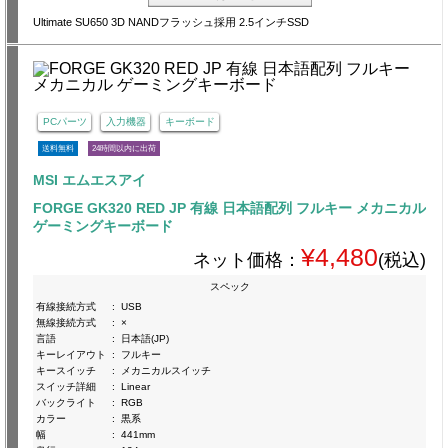
Ultimate SU650 3D NANDフラッシュ採用 2.5インチSSD
PCパーツ
入力機器
キーボード
送料無料
24時間以内に出荷
MSI エムエスアイ
FORGE GK320 RED JP 有線 日本語配列 フルキー メカニカル
ゲーミングキーボード
¥4,480
ネット価格：
(税込)
スペック
有線接続方式
:
USB
無線接続方式
:
×
言語
:
日本語(JP)
キーレイアウト
:
フルキー
キースイッチ
:
メカニカルスイッチ
スイッチ詳細
:
Linear
バックライト
:
RGB
カラー
:
黒系
幅
:
441mm