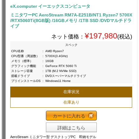
eX.computer イーエックスコンピュータ
ミニタワーPC AeroStream RM7A-E251B/NT1 Ryzen7 5700X
/RTX5060Ti(8GB版) /16GBメモリ /1TB SSD /DVDマルチドラ
イブ
¥197,980
ネット価格：
(税込)
スペック
CPU名称
:
AMD Ryzen7
CPU型番（周波数）
:
5700X(3.4GHz)
メモリ（標準）
:
16GB
グラフィック機能
:
GeForce RTX 5060 Ti
ストレージ容量
:
1TB (M.2 NVMe SSD)
搭載ドライブ
:
DVDスーパーマルチドライブ
プリインストールOS
:
Windows11 Home
在庫状況
在庫あり
カートに入れる
詳細はこちら
AeroStream ミニタワー型 デスクトップPC 即納モデル