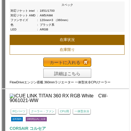
スペック
対応ソケット intel
:
1851/1700
対応ソケット AMD
:
AM5/AM4
ファンサイズ
:
120mm×3 （360mm）
色
:
ブラック系
LED
:
ARGB
在庫状況
在庫限り
カートに入れる
詳細はこちら
FlowDriveエンジン搭載 360mmラジエーター 一体型水冷CPUクーラー
PCパーツ
クーラー・ファン
CPU用
一体型水冷
送料無料
24時間以内に出荷
CORSAIR コルセア