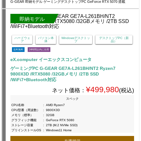
G-GEAR 即納モデル ゲーミングデスクトップPC GeForce RTX 5070 搭載
即納モデル
ハードウェ
パソコン本
Windowsデスクトッ
デスクトップPC（新
ア
体
プ
品）
送料無料
24時間以内に出荷
eX.computer イーエックスコンピュータ
ゲーミングPC G-GEAR GE7A-L261BH/NT2 Ryzen7
9800X3D /RTX5080 /32GBメモリ /2TB SSD
/WiFi7+Bluetooth対応
¥499,980
ネット価格：
(税込)
スペック
CPU名称
:
AMD Ryzen7
CPU型番（周波数）
:
9800X3D
メモリ（標準）
:
32GB
グラフィック機能
:
GeForce RTX 5080
ストレージ容量
:
2TB (M.2 NVMe SSD)
プリインストールOS
:
Windows11 Home