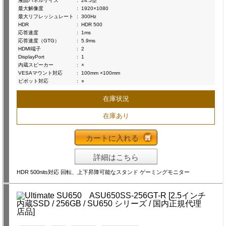
液晶パネルサイズ
:
24.5型
最大解像度
:
1920×1080
最大リフレッシュレート
:
300Hz
HDR
:
HDR 500
応答速度
:
1ms
応答速度（GTG）
:
5.9ms
HDMI端子
:
2
DisplayPort
:
1
内蔵スピーカー
:
×
VESAマウント対応
:
100mm ×100mm
ピボット対応
:
○
在庫状況
在庫あり
カートに入れる
詳細はこちら
HDR 500nits対応 回転、上下昇降可能なスタンド ゲーミングモニター