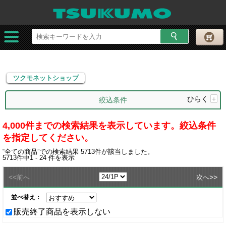
ツクモネットショップ
ツクモネットショップ
ひらく
+
絞込条件
4,000件までの検索結果を表示しています。絞込条件
を指定してください。
“
全ての商品
”での検索結果
5713
件が該当しました。
5713
件中
1 - 24
件を表示
<<
>>
前へ
次へ
並べ替え：
販売終了商品を表示しない