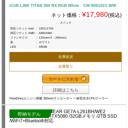
iCUE LINK TITAN 360 RX RGB White CW-9061021-WW
¥17,980
ネット価格：
(税込)
スペック
対応ソケット intel
:
1851/1700
対応ソケット AMD
:
AM5/AM4
ファンサイズ
:
120mm×3 （360mm）
色
:
ホワイト
LED
:
ARGB
在庫状況
在庫限り
カートに入れる
詳細はこちら
FlowDriveエンジン搭載 360mmラジエーター 一体型水冷CPUクーラー
即納モデル