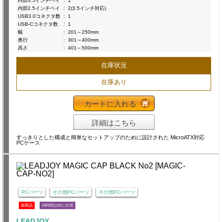
内部3.5インチベイ
:
1
内部2.5インチベイ
:
2(3.5インチ対応)
USB3.0コネクタ数
:
1
USB-Cコネクタ数
:
1
幅
:
201～250mm
奥行
:
301～400mm
高さ
:
401～500mm
在庫状況
在庫あり
カートに入れる
詳細はこちら
すっきりとした構成と簡単なセットアップのために設計された MicroATX対応
PCケース
PCパーツ
その他PCパーツ
その他PCパーツ
新商品
24時間以内に出荷
LEADJOY