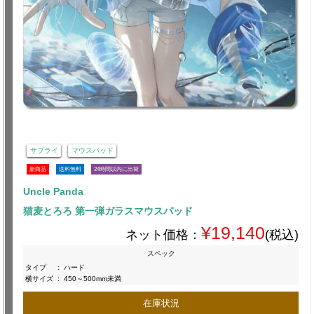
サプライ
マウスパッド
新商品
送料無料
24時間以内に出荷
Uncle Panda
猫麦とろろ 第一弾ガラスマウスパッド
¥19,140
ネット価格：
(税込)
スペック
タイプ
:
ハード
横サイズ
:
450～500mm未満
在庫状況