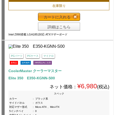
在庫限り
カートに入れる
詳細はこちら
Intel Z890搭載 LGA1851対応 ATXマザーボード
PCパーツ
PCケース
マイクロ
新商品
送料無料
24時間以内に出荷
CoolerMaster クーラーマスター
Elite 350 E350-KGNN-S00
¥6,980
ネット価格：
(税込)
スペック
カラー
:
ブラック系
サイドパネル
:
ガラス
対応マザー形式
:
Micro ATX 、Mini-ITX
5インチベイ
:
0