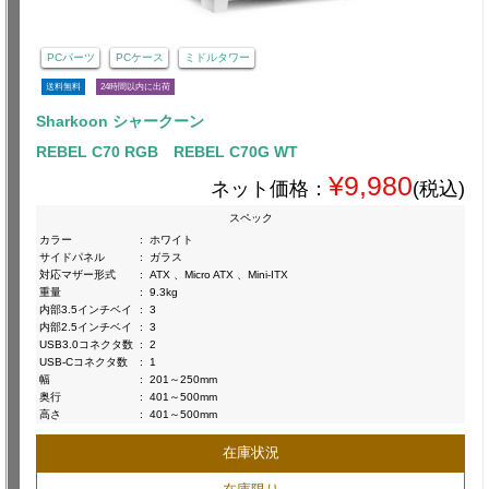
PCパーツ
PCケース
ミドルタワー
送料無料
24時間以内に出荷
Sharkoon シャークーン
REBEL C70 RGB REBEL C70G WT
¥9,980
ネット価格：
(税込)
スペック
カラー
:
ホワイト
サイドパネル
:
ガラス
対応マザー形式
:
ATX 、Micro ATX 、Mini-ITX
重量
:
9.3kg
内部3.5インチベイ
:
3
内部2.5インチベイ
:
3
USB3.0コネクタ数
:
2
USB-Cコネクタ数
:
1
幅
:
201～250mm
奥行
:
401～500mm
高さ
:
401～500mm
在庫状況