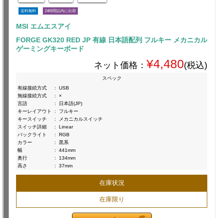
送料無料
24時間以内に出荷
MSI エムエスアイ
FORGE GK320 RED JP 有線 日本語配列 フルキー メカニカル
ゲーミングキーボード
¥4,480
ネット価格：
(税込)
スペック
有線接続方式
:
USB
無線接続方式
:
×
言語
:
日本語(JP)
キーレイアウト
:
フルキー
キースイッチ
:
メカニカルスイッチ
スイッチ詳細
:
Linear
バックライト
:
RGB
カラー
:
黒系
幅
:
441mm
奥行
:
134mm
高さ
:
37mm
在庫状況
在庫限り