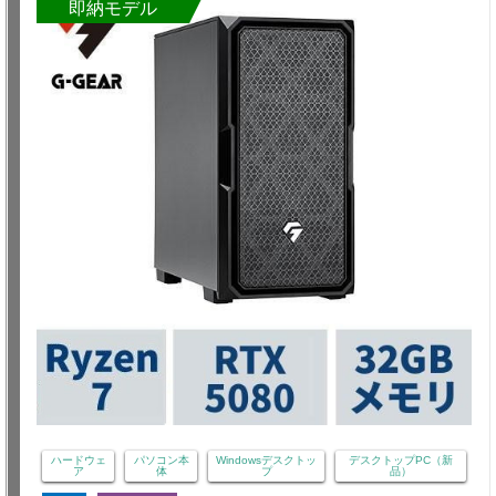
即納モデル
ハードウェ
パソコン本
Windowsデスクトッ
デスクトップPC（新
ア
体
プ
品）