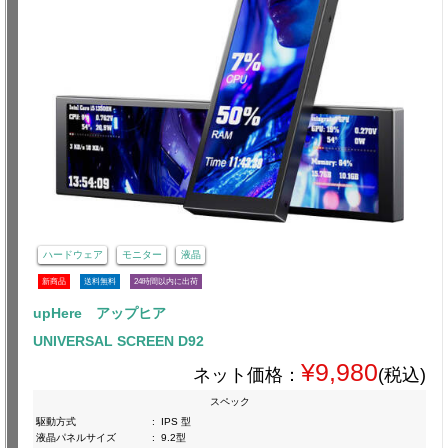
ハードウェア
モニター
液晶
新商品
送料無料
24時間以内に出荷
upHere アップヒア
UNIVERSAL SCREEN D92
¥9,980
ネット価格：
(税込)
スペック
駆動方式
:
IPS 型
液晶パネルサイズ
:
9.2型