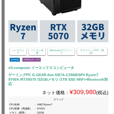
ハードウェ
パソコン本
Windowsデスクトッ
デスクトップPC（新
ア
体
プ
品）
送料無料
24時間以内に出荷
eX.computer イーエックスコンピュータ
ゲーミングPC G-GEAR Aim GB7A-C256B/SP4 Ryzen7
9700X /RTX5070 /32GBメモリ /1TB SSD /WiFi+Bluetooth対
応
¥309,980
ネット価格：
(税込)
スペック
CPU名称
:
AMD Ryzen7
CPU型番（周波数）
:
9700X
メモリ（標準）
:
32GB