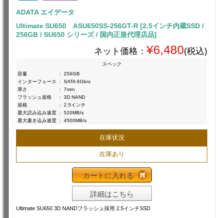
ADATA エイデータ
Ultimate SU650 ASU650SS-256GT-R [2.5インチ内蔵SSD /
256GB / SU650 シリーズ / 国内正規代理店品]
¥6,480
ネット価格：
(税込)
スペック
容量
:
256GB
インターフェース
:
SATA 6Gb/s
厚さ
:
7mm
フラッシュ規格
:
3D NAND
規格
:
2.5インチ
最大読み込み速度
:
520MB/s
最大書き込み速度
:
4500MB/s
在庫状況
在庫あり
カートに入れる
詳細はこちら
Ultimate SU650 3D NANDフラッシュ採用 2.5インチSSD