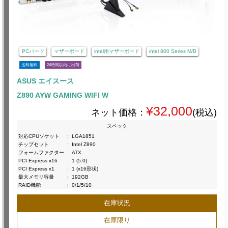
PCパーツ
マザーボード
intel用マザーボード
intel 800 Series M/B
送料無料
24時間以内に出荷
ASUS エイスース
Z890 AYW GAMING WIFI W
¥32,000
ネット価格：
(税込)
スペック
対応CPUソケット
:
LGA1851
チップセット
:
Intel Z890
フォームファクター
:
ATX
PCI Express x16
:
1 (5.0)
PCI Express x1
:
1 (x16形状)
最大メモリ容量
:
192GB
RAID機能
:
0/1/5/10
在庫状況
在庫限り