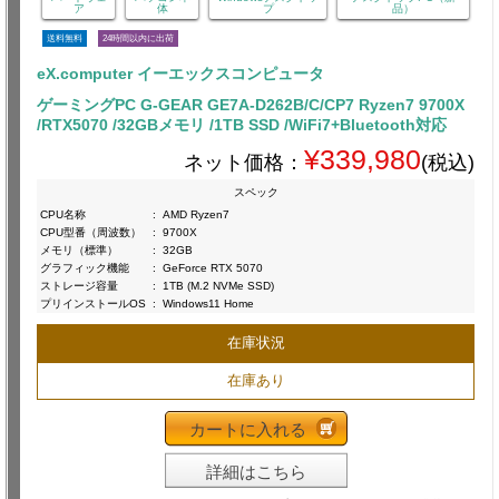
ア
体
プ
品）
送料無料
24時間以内に出荷
eX.computer イーエックスコンピュータ
ゲーミングPC G-GEAR GE7A-D262B/C/CP7 Ryzen7 9700X
/RTX5070 /32GBメモリ /1TB SSD /WiFi7+Bluetooth対応
¥339,980
ネット価格：
(税込)
スペック
CPU名称
:
AMD Ryzen7
CPU型番（周波数）
:
9700X
メモリ（標準）
:
32GB
グラフィック機能
:
GeForce RTX 5070
ストレージ容量
:
1TB (M.2 NVMe SSD)
プリインストールOS
:
Windows11 Home
在庫状況
在庫あり
カートに入れる
詳細はこちら