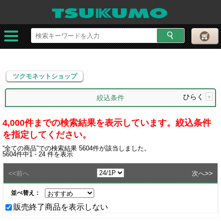
ツクモネットショップ
ツクモネットショップ
ひらく
+
絞込条件
4,000件までの検索結果を表示しています。絞込条件
を指定してください。
“
全ての商品
”での検索結果
5604
件が該当しました。
5604
件中
1 - 24
件を表示
<<
>>
前へ
次へ
並べ替え：
販売終了商品を表示しない