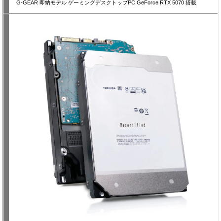
G-GEAR 即納モデル ゲーミングデスクトップPC GeForce RTX 5070 搭載