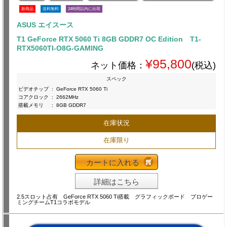
新商品
送料無料
24時間以内に出荷
ASUS エイスース
T1 GeForce RTX 5060 Ti 8GB GDDR7 OC Edition T1-
RTX5060TI-O8G-GAMING
¥95,800
ネット価格：
(税込)
スペック
ビデオチップ
:
GeForce RTX 5060 Ti
コアクロック
:
2662MHz
搭載メモリ
:
8GB GDDR7
在庫状況
在庫限り
カートに入れる
詳細はこちら
2.5スロット占有 GeForce RTX 5060 Ti搭載 グラフィックボード プロゲー
ミングチームT1コラボモデル