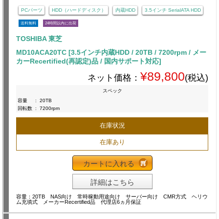
PCパーツ
HDD（ハードディスク）
内蔵HDD
3.5インチ SerialATA HDD
送料無料
24時間以内に出荷
TOSHIBA 東芝
MD10ACA20TC [3.5インチ内蔵HDD / 20TB / 7200rpm / メー
カーRecertified(再認定)品 / 国内サポート対応]
¥89,800
ネット価格：
(税込)
スペック
容量
:
20TB
回転数
:
7200rpm
在庫状況
在庫あり
カートに入れる
詳細はこちら
容量：20TB NAS向け 常時稼動用途向け サーバー向け CMR方式 ヘリウ
ム充填式 メーカーRecertified品 代理店6ヵ月保証