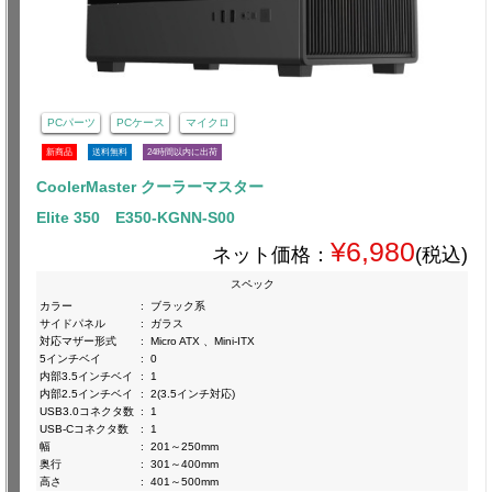
PCパーツ
PCケース
マイクロ
新商品
送料無料
24時間以内に出荷
CoolerMaster クーラーマスター
Elite 350 E350-KGNN-S00
¥6,980
ネット価格：
(税込)
スペック
カラー
:
ブラック系
サイドパネル
:
ガラス
対応マザー形式
:
Micro ATX 、Mini-ITX
5インチベイ
:
0
内部3.5インチベイ
:
1
内部2.5インチベイ
:
2(3.5インチ対応)
USB3.0コネクタ数
:
1
USB-Cコネクタ数
:
1
幅
:
201～250mm
奥行
:
301～400mm
高さ
:
401～500mm