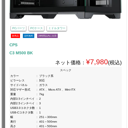
PCパーツ
PCケース
ミドルタワー
新商品
送料無料
24時間以内に出荷
CPS
C3 M500 BK
¥7,980
ネット価格：
(税込)
スペック
カラー
:
ブラック系
ピラーレス
:
対応
サイドパネル
:
ガラス
対応マザー形式
:
ATX 、Micro ATX 、Mini-ITX
重量
:
7kg
内部3.5インチベイ
:
2
内部2.5インチベイ
:
3
USB3.0コネクタ数
:
1
USB-Cコネクタ数
:
1
幅
:
251～300mm
奥行
:
401～500mm
高さ
:
401～500mm