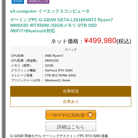
送料無料
24時間以内に出荷
eX.computer イーエックスコンピュータ
ゲーミングPC G-GEAR GE7A-L261BH/NT2 Ryzen7
9800X3D /RTX5080 /32GBメモリ /2TB SSD
/WiFi7+Bluetooth対応
¥499,980
ネット価格：
(税込)
スペック
CPU名称
:
AMD Ryzen7
CPU型番（周波数）
:
9800X3D
メモリ（標準）
:
32GB
グラフィック機能
:
GeForce RTX 5080
ストレージ容量
:
2TB (M.2 NVMe SSD)
プリインストールOS
:
Windows11 Home
在庫状況
在庫あり
カートに入れる
詳細はこちら
G-GEAR 即納モデル ゲーミングデスクトップPC RTX 5080 搭載