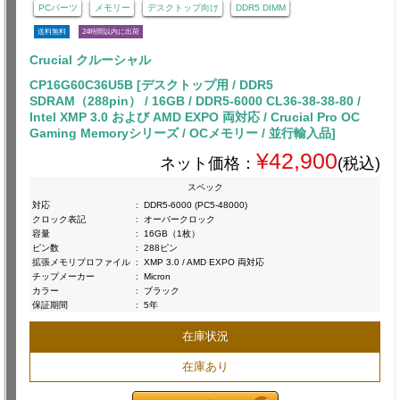
PCパーツ
メモリー
デスクトップ向け
DDR5 DIMM
送料無料
24時間以内に出荷
Crucial クルーシャル
CP16G60C36U5B [デスクトップ用 / DDR5
SDRAM（288pin） / 16GB / DDR5-6000 CL36-38-38-80 /
Intel XMP 3.0 および AMD EXPO 両対応 / Crucial Pro OC
Gaming Memoryシリーズ / OCメモリー / 並行輸入品]
¥42,900
ネット価格：
(税込)
スペック
対応
:
DDR5-6000 (PC5-48000)
クロック表記
:
オーバークロック
容量
:
16GB（1枚）
ピン数
:
288ピン
拡張メモリプロファイル
:
XMP 3.0 / AMD EXPO 両対応
チップメーカー
:
Micron
カラー
:
ブラック
保証期間
:
5年
在庫状況
在庫あり