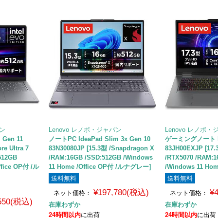
パン
Lenovo レノボ・ジャパン
Lenovo レノボ
 Gen 11
ノートPC IdeaPad Slim 3x Gen 10
ゲーミングノート LO
e Ultra 7
83N30080JP [15.3型 /Snapdragon X
83JH00EXJP [17.
512GB
/RAM:16GB /SSD:512GB /Windows
/RTX5070 /RAM:1
ffice OP付 /ル
11 Home /Office OP付 /ルナグレー]
/Windows 11 H
送料無料
送料無料
¥197,780(税込)
¥
ネット価格：
ネット価格：
,550(税込)
在庫わずか
在庫わずか
24時間以内
に出荷
24時間以内
に出荷