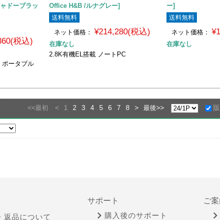
 /シャドーブラッ
Office H&B /ルナグレー]
ー]
送料無料
送料無料
¥214,280(税込)
¥
ネット価格：
ネット価格：
,860(税込)
在庫なし
在庫なし
2.8K有機EL搭載 ノートPC
応 ポータブル
<<
<
1
2
3
4
5
6
7
8
>
>>
最初
最後
サポート
ご案
購入後のサポート
・返品について