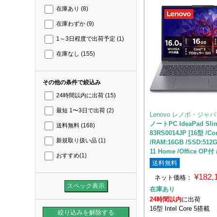
在庫あり
(8)
在庫わずか
(9)
1～3日程度で出荷予定
(1)
在庫なし
(155)
その他の条件で絞込み
24時間以内に出荷
(15)
最短 1〜3日で出荷
(2)
Lenovo レノボ・ジャ
ノートPC IdeaPad Slim
送料無料
(168)
83RS0014JP [16型 /Cor
新規取り扱い品
(1)
/RAM:16GB /SSD:512
11 Home /Office O
おすすめ
(1)
送料無料
¥182
ネット価格：
在庫あり
24時間以内
に出荷
16型 Intel Core 5搭