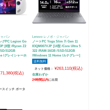
・ジャパン
Lenovo レノボ・ジャパン
C Legion Go
ノートPC Yoga Slim 7i Gen 11
JP [8型 /Ryzen Z2
83QM007VJP [14型 /Core Ultra 5
SSD:512GB
322 /RAM:16GB /SSD:512GB
Home /グレイシャーホ
/Windows 11 Home /ルナグレー]
送料無料
¥263,110(税込)
ネット価格：
171,380(税込)
在庫わずか
24時間以内
に出荷
ースイッチ ポータ
C