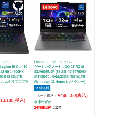
・ジャパン
Lenovo レノボ・ジャパン
ion 5i Gen 10
ゲーミングノート LOQ 17IRX10
1型 /i9-14900HX
83JH00EUJP [17.3型 /i7-14700HX
2GB /SSD:1TB
/RTX5070 /RAM:32GB /SSD:1TB
Home /エクリプスブラ
/Windows 11 Home /ルナグレー]
送料無料
¥488,180(税込)
ネット価格：
510,180(税込)
在庫わずか
24時間以内
に出荷