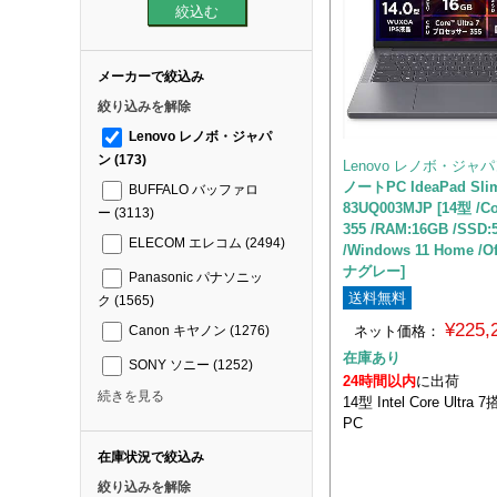
メーカーで絞込み
絞り込みを解除
Lenovo レノボ・ジャパ
ン
(173)
Lenovo レノボ・ジャ
ノートPC IdeaPad Slim
BUFFALO バッファロ
83UQ003MJP [14型 /Cor
ー
(3113)
355 /RAM:16GB /SSD:
ELECOM エレコム
(2494)
/Windows 11 Home /O
ナグレー]
Panasonic パナソニッ
送料無料
ク
(1565)
¥225
ネット価格：
Canon キヤノン
(1276)
在庫あり
SONY ソニー
(1252)
24時間以内
に出荷
続きを見る
14型 Intel Core Ult
PC
在庫状況で絞込み
絞り込みを解除