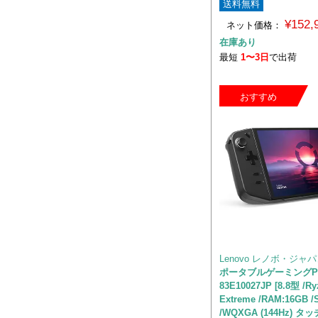
送料無料
¥152
ネット価格：
在庫あり
最短
1〜3日
で出荷
おすすめ
Lenovo レノボ・ジャ
ポータブルゲーミングPC L
83E10027JP [8.8型 /Ry
Extreme /RAM:16GB /
/WQXGA (144Hz) 