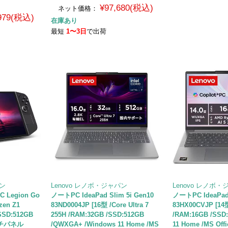
¥97,680(税込)
ネット価格：
,979(税込)
在庫あり
最短
1〜3日
で出荷
パン
Lenovo レノボ・ジャパン
Lenovo レノボ
egion Go
ノートPC IdeaPad Slim 5i Gen10
ノートPC IdeaPad 
zen Z1
83ND0004JP [16型 /Core Ultra 7
83HX00CVJP [14型
SSD:512GB
255H /RAM:32GB /SSD:512GB
/RAM:16GB /SSD
タッチパネル
/QWXGA+ /Windows 11 Home /MS
11 Home /MS Of