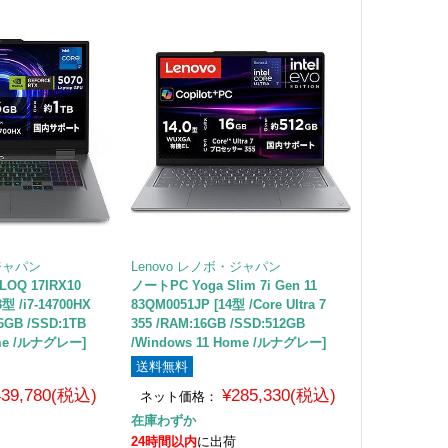
・ジャパン
Lenovo レノボ・ジャパン
Q 17IRX10
ノートPC Yoga Slim 7i Gen 11
3型 /i7-14700HX
83QM0051JP [14型 /Core Ultra 7
6GB /SSD:1TB
355 /RAM:16GB /SSD:512GB
ome /ルナグレー]
/Windows 11 Home /ルナグレー]
送料無料
439,780(税込)
¥285,330(税込)
ネット価格：
在庫わずか
24時間以内
に出荷