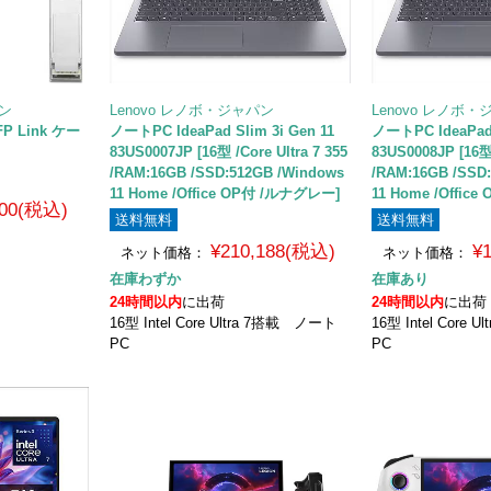
パン
Lenovo レノボ・ジャパン
Lenovo レノボ
FP Link ケー
ノートPC IdeaPad Slim 3i Gen 11
ノートPC IdeaPad 
83US0007JP [16型 /Core Ultra 7 355
83US0008JP [16型 
/RAM:16GB /SSD:512GB /Windows
/RAM:16GB /SSD
11 Home /Office OP付 /ルナグレー]
11 Home /Offi
100(税込)
送料無料
送料無料
¥210,188(税込)
¥
ネット価格：
ネット価格：
在庫わずか
在庫あり
24時間以内
に出荷
24時間以内
に出荷
16型 Intel Core Ultra 7搭載 ノート
16型 Intel Core
PC
PC