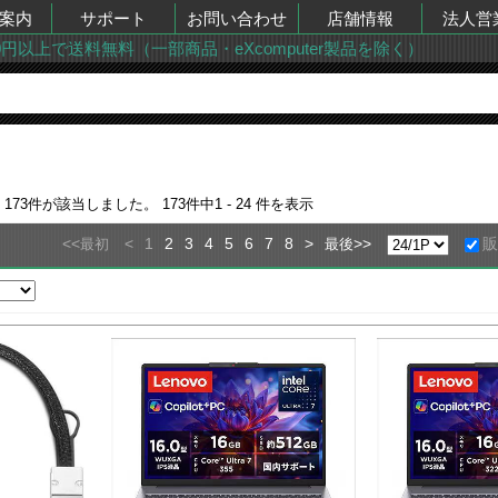
案内
サポート
お問い合わせ
店舗情報
法人営
00円以上で送料無料（一部商品・eXcomputer製品を除く）
果
173
件が該当しました。
173
件中
1 - 24
件を表示
<<
<
1
2
3
4
5
6
7
8
>
>>
最初
最後