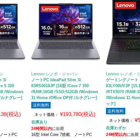
パン
Lenovo レノボ・ジャパン
Lenovo レノボ
 3i
ノートPC IdeaPad Slim 3i
ゲーミングノート Leg
e 5 320
83RS0018JP [16型 /Core 7 350
83LY00UVJP [15.
GB /Windows
/RAM:16GB /SSD:512GB /Windows
/RTX5070 /RAM:3
P付 /ルナグレー]
11 Home /Office OP付 /ルナグレー]
/Windows 11 
ック]
送料無料
送料無料
,138(税込)
¥193,780(税込)
ネット価格：
¥
ネット価格：
在庫あり
在庫わずか
24時間以内
に出荷
載 ノートPC
16型 Intel Core 7搭載 ノートPC
24時間以内
に出荷