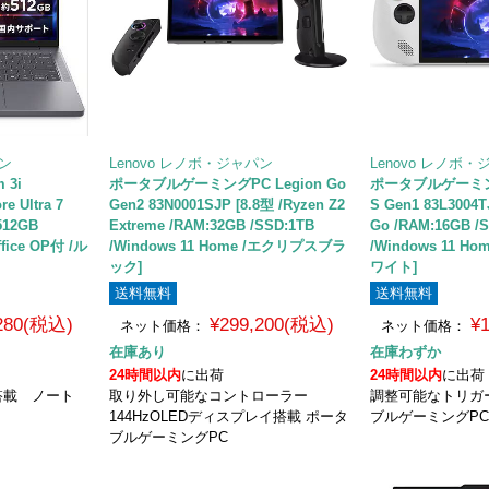
パン
Lenovo レノボ・ジャパン
Lenovo レノボ
 3i
ポータブルゲーミングPC Legion Go
ポータブルゲーミングP
e Ultra 7
Gen2 83N0001SJP [8.8型 /Ryzen Z2
S Gen1 83L3004T
512GB
Extreme /RAM:32GB /SSD:1TB
Go /RAM:16GB /
ffice OP付 /ル
/Windows 11 Home /エクリプスブラ
/Windows 11 
ック]
ワイト]
送料無料
送料無料
,280(税込)
¥299,200(税込)
¥
ネット価格：
ネット価格：
在庫あり
在庫わずか
24時間以内
に出荷
24時間以内
に出荷
ra 7搭載 ノート
取り外し可能なコントローラー
調整可能なトリガ
144HzOLEDディスプレイ搭載 ポータ
ブルゲーミングP
ブルゲーミングPC