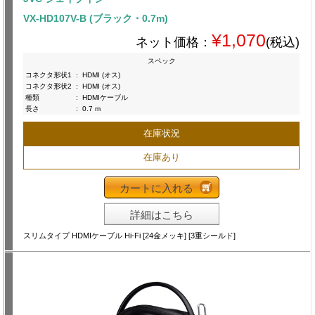
VX-HD107V-B (ブラック・0.7m)
¥1,070
ネット価格：
(税込)
スペック
コネクタ形状1
:
HDMI (オス)
コネクタ形状2
:
HDMI (オス)
種類
:
HDMIケーブル
長さ
:
0.7 m
在庫状況
在庫あり
カートに入れる
詳細はこちら
スリムタイプ HDMIケーブル Hi-Fi [24金メッキ] [3重シールド]