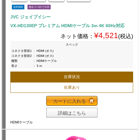
送料無料
最短 1〜3日で出荷
JVC ジェイブイシー
VX-HD130EP プレミアム HDMIケーブル 3m 4K 60Hz対応
¥4,521
ネット価格：
(税込)
スペック
コネクタ形状1
:
HDMI (オス)
コネクタ形状2
:
HDMI (オス)
種類
:
HDMIケーブル
長さ
:
3 m
在庫状況
在庫あり
カートに入れる
詳細はこちら
HDMIケーブル