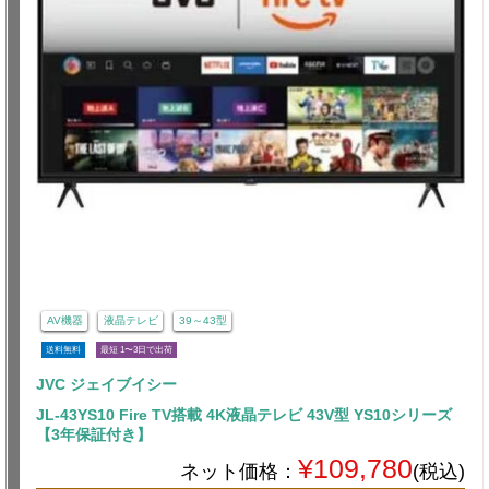
AV機器
液晶テレビ
39～43型
送料無料
最短 1〜3日で出荷
JVC ジェイブイシー
JL-43YS10 Fire TV搭載 4K液晶テレビ 43V型 YS10シリーズ
【3年保証付き】
¥109,780
ネット価格：
(税込)