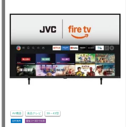
AV機器
液晶テレビ
39～43型
送料無料
最短 1〜3日で出荷