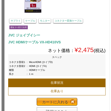
サプライ
ケーブル
モニター
コネクター変換ケーブル
最短 1〜3日で出荷
JVC ジェイブイシー
JVC HDMIケーブル VX-HD410VS
¥2,475
ネット価格：
(税込)
スペック
コネクタ形状1
:
MicroHDMI (タイプD)
コネクタ形状2
:
HDMI (タイプA)
種類
:
HDMIケーブル
長さ
:
1 m
在庫状況
在庫あり
カートに入れる