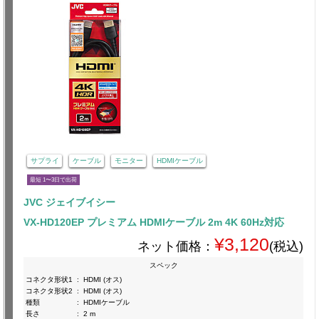
サプライ
ケーブル
モニター
HDMIケーブル
最短 1〜3日で出荷
JVC ジェイブイシー
VX-HD120EP プレミアム HDMIケーブル 2m 4K 60Hz対応
¥3,120
ネット価格：
(税込)
スペック
コネクタ形状1
:
HDMI (オス)
コネクタ形状2
:
HDMI (オス)
種類
:
HDMIケーブル
長さ
:
2 m