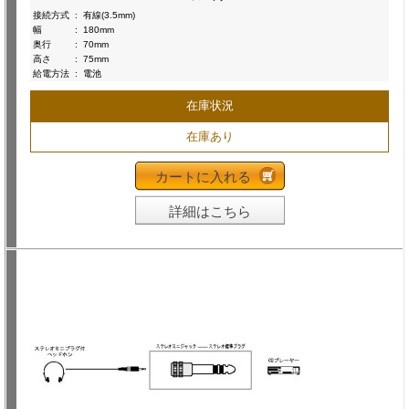
接続方式
:
有線(3.5mm)
幅
:
180mm
奥行
:
70mm
高さ
:
75mm
給電方法
:
電池
在庫状況
在庫あり
カートに入れる
詳細はこちら