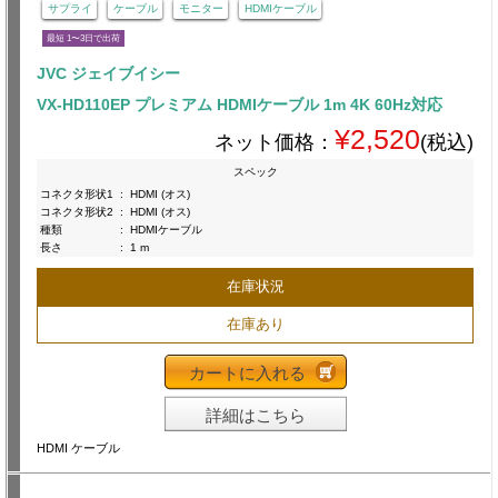
サプライ
ケーブル
モニター
HDMIケーブル
最短 1〜3日で出荷
JVC ジェイブイシー
VX-HD110EP プレミアム HDMIケーブル 1m 4K 60Hz対応
¥2,520
ネット価格：
(税込)
スペック
コネクタ形状1
:
HDMI (オス)
コネクタ形状2
:
HDMI (オス)
種類
:
HDMIケーブル
長さ
:
1 m
在庫状況
在庫あり
カートに入れる
詳細はこちら
HDMI ケーブル