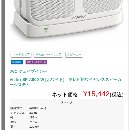
ハードウェア
その他ハードウェア
スピーカー
送料無料
最短 1〜3日で出荷
JVC ジェイブイシー
Victor SP-A900-W [ホワイト] テレビ用ワイヤレススピーカ
ーシステム
¥15,442
ネット価格：
(税込)
スペック
接続方式
:
有線(3.5mm)
チャンネル
:
2.0ch
幅
:
189mm
奥行
:
71mm
高さ
:
132mm