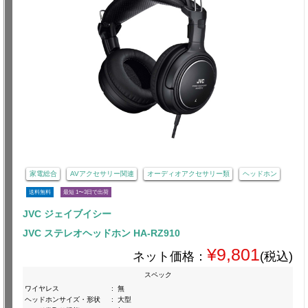
家電総合
AVアクセサリー関連
オーディオアクセサリー類
ヘッドホン
送料無料
最短 1〜3日で出荷
JVC ジェイブイシー
JVC ステレオヘッドホン HA-RZ910
¥9,801
ネット価格：
(税込)
スペック
ワイヤレス
:
無
ヘッドホンサイズ・形状
:
大型