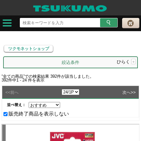
ツクモネットショップ
ツクモネットショップ
ひらく
+
絞込条件
“
全ての商品
”での検索結果
392
件が該当しました。
392
件中
1 - 24
件を表示
<<
>>
前へ
次へ
並べ替え：
販売終了商品を表示しない