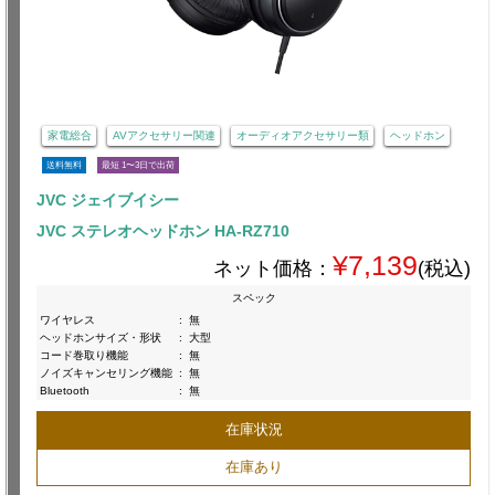
家電総合
AVアクセサリー関連
オーディオアクセサリー類
ヘッドホン
送料無料
最短 1〜3日で出荷
JVC ジェイブイシー
JVC ステレオヘッドホン HA-RZ710
¥7,139
ネット価格：
(税込)
スペック
ワイヤレス
:
無
ヘッドホンサイズ・形状
:
大型
コード巻取り機能
:
無
ノイズキャンセリング機能
:
無
Bluetooth
:
無
在庫状況
在庫あり