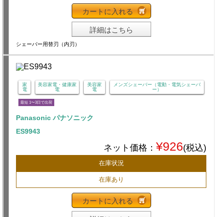
カートに入れる
詳細はこちら
シェーバー用替刃（内刃）
家
美容家電・健康家
美容家
メンズシェーバー（電動・電気シェーバ
電
電
電
ー）
最短 1〜3日で出荷
Panasonic パナソニック
ES9943
¥926
ネット価格：
(税込)
在庫状況
在庫あり
カートに入れる