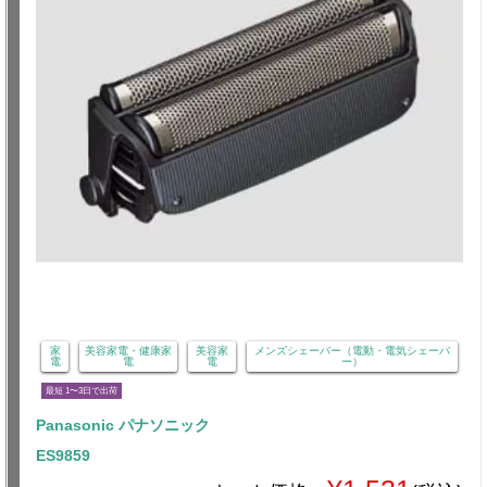
家
美容家電・健康家
美容家
メンズシェーバー（電動・電気シェーバ
電
電
電
ー）
最短 1〜3日で出荷
Panasonic パナソニック
ES9859