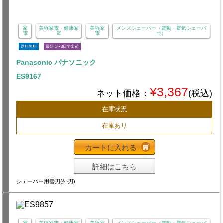
家
美容家電・健康家
美容家
メンズシェーバー（電動・電気シェーバ
電
電
電
ー）
送料無料
最短 1〜3日で出荷
Panasonic パナソニック
ES9167
¥3,367
ネット価格：
(税込)
在庫状況
在庫あり
カートに入れる
詳細はこちら
シェーバー用替刃(外刃)
家
美容家電・健康家
美容家
メンズシェーバー（電動・電気シェーバ