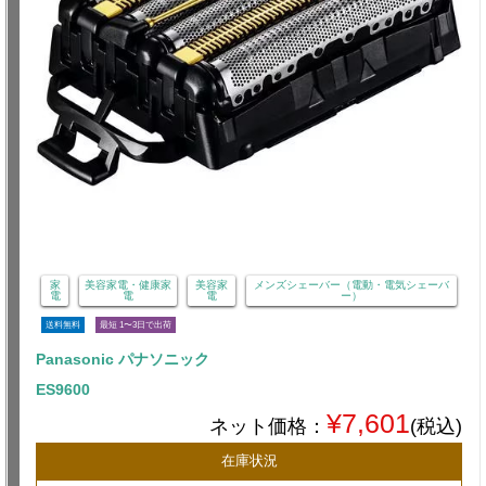
家
美容家電・健康家
美容家
メンズシェーバー（電動・電気シェーバ
電
電
電
ー）
送料無料
最短 1〜3日で出荷
Panasonic パナソニック
ES9600
¥7,601
ネット価格：
(税込)
在庫状況