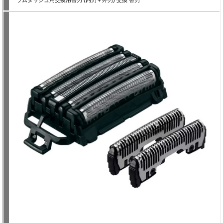
ラムダッシュ用交換用替刃 (内刃＋外刃) 交換 替刃