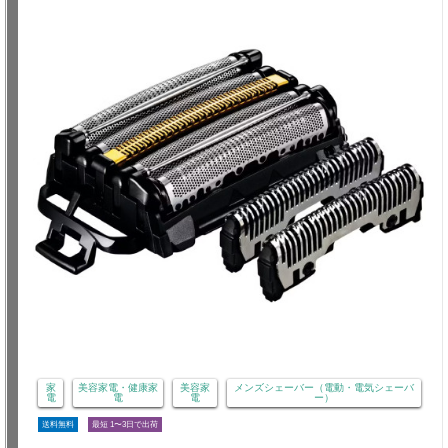
家
美容家電・健康家
美容家
メンズシェーバー（電動・電気シェーバ
電
電
電
ー）
送料無料
最短 1〜3日で出荷