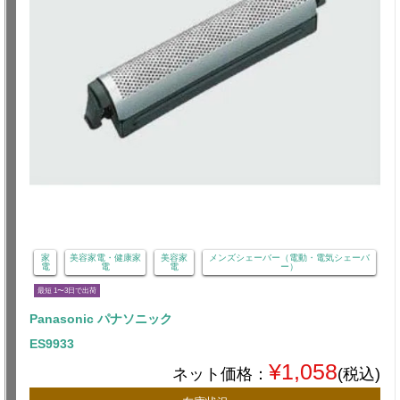
家
美容家電・健康家
美容家
メンズシェーバー（電動・電気シェーバ
電
電
電
ー）
最短 1〜3日で出荷
Panasonic パナソニック
ES9933
¥1,058
ネット価格：
(税込)