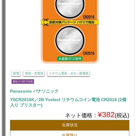
家電
電池・充電池
リチウム電池・ボタン形電池
最短 1〜3日で出荷
Panasonic パナソニック
YSCR2016K／2B Yselect リチウムコイン電池 CR2016 (2個
入り ブリスター)
¥382
ネット価格：
(税込)
在庫状況
在庫限り