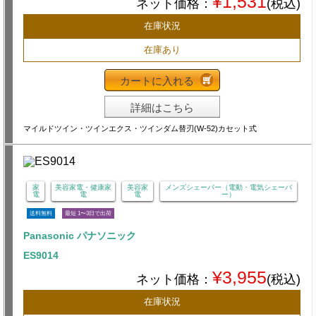
¥1,531
ネット価格：
(税込)
在庫状況
在庫あり
カートに入れる
詳細はこちら
マイルドツイン・ツインエクス・ツインダム替刃(W-52)カセット式
家
美容家電・健康家
美容家
メンズシェーバー（電動・電気シェーバ
電
電
電
ー）
送料無料
最短 1〜3日で出荷
Panasonic パナソニック
ES9014
¥3,955
ネット価格：
(税込)
在庫状況