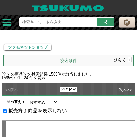
ツクモネットショップ
ツクモネットショップ
ひらく
+
絞込条件
“
全ての商品
”での検索結果
1565
件が該当しました。
1565
件中
1 - 24
件を表示
<<
>>
前へ
次へ
並べ替え：
販売終了商品を表示しない