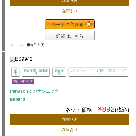
在庫状況
在庫あり
カートに入れる
詳細はこちら
シェーバー用替刃 外刃
家
美容家電・健康家
美容家
メンズシェーバー（電動・電気シェーバ
電
電
電
ー）
最短 1〜3日で出荷
Panasonic パナソニック
ES9942
¥892
ネット価格：
(税込)
在庫状況
在庫あり