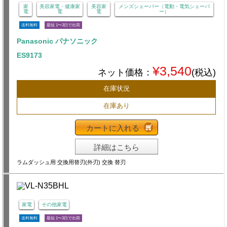
家
美容家電・健康家
美容家
メンズシェーバー（電動・電気シェーバ
電
電
電
ー）
送料無料
最短 1〜3日で出荷
Panasonic パナソニック
ES9173
¥3,540
ネット価格：
(税込)
在庫状況
在庫あり
カートに入れる
詳細はこちら
ラムダッシュ用 交換用替刃(外刃) 交換 替刃
家電
その他家電
送料無料
最短 1〜3日で出荷