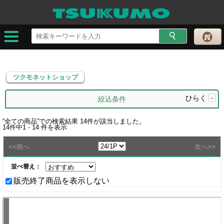
ツクモネットショップ
ツクモネットショップ
ひらく
+
絞込条件
“
全ての商品
”での検索結果
14
件が該当しました。
14
件中
1 - 14
件を表示
<<
>>
前へ
次へ
並べ替え：
販売終了商品を表示しない