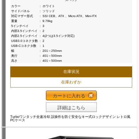
カラー
:
ホワイト
サイドパネル
:
ソリッド
対応マザー形式
:
SSI CEB、ATX 、Micro ATX、Mini-ITX
重量
:
9.79kg
5インチベイ
:
3
内部3.5インチベイ
:
2
内部2.5インチベイ
:
4(2つは3.5インチ対応)
USB3.0コネクタ数
:
2
USB-Cコネクタ数
:
1
幅
:
201～250mm
奥行
:
401～500mm
高さ
:
401～500mm
在庫状況
在庫わずか
カートに入れる
詳細はこちら
Turboワンタッチ全速冷却 誤操作を防ぐ安全なキー式ロックデザイン レトロ風
PCケース