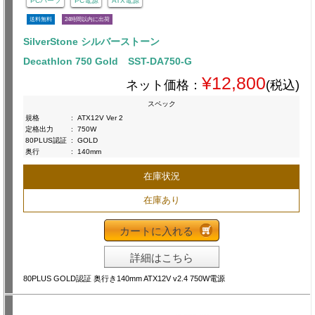
PCパーツ
PC電源
ATX電源
送料無料
24時間以内に出荷
SilverStone シルバーストーン
Decathlon 750 Gold SST-DA750-G
¥12,800
ネット価格：
(税込)
スペック
規格
:
ATX12V Ver 2
定格出力
:
750W
80PLUS認証
:
GOLD
奥行
:
140mm
在庫状況
在庫あり
カートに入れる
詳細はこちら
80PLUS GOLD認証 奥行き140mm ATX12V v2.4 750W電源