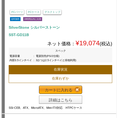
PCパーツ
PCケース
デスクトップ
送料無料
24時間以内に出荷
SilverStone シルバーストーン
SST-GD11B
¥19,074
ネット価格：
(税込)
スペック
電源容量
:
電源別売(PS/2仕様)
内部3.5インチベイ
:
3(1つは2.5インチベイと排他利用)
在庫状況
在庫わずか
カートに入れる
詳細はこちら
SSI-CEB、ATX、MicroATX、Mini-ITX対応 HTPCケース