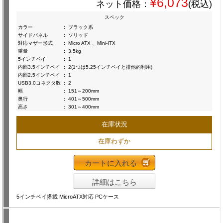
¥6,073
ネット価格：
(税込)
スペック
カラー
:
ブラック系
サイドパネル
:
ソリッド
対応マザー形式
:
Micro ATX 、Mini-ITX
重量
:
3.5kg
5インチベイ
:
1
内部3.5インチベイ
:
2(1つは5.25インチベイと排他的利用)
内部2.5インチベイ
:
1
USB3.0コネクタ数
:
2
幅
:
151～200mm
奥行
:
401～500mm
高さ
:
301～400mm
在庫状況
在庫わずか
カートに入れる
詳細はこちら
5インチベイ搭載 MicroATX対応 PCケース