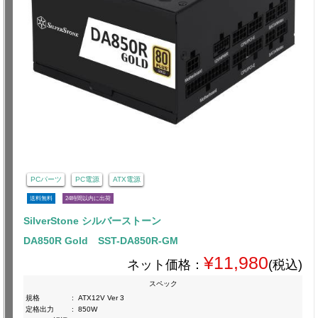
PCパーツ
PC電源
ATX電源
送料無料
24時間以内に出荷
SilverStone シルバーストーン
DA850R Gold SST-DA850R-GM
¥11,980
ネット価格：
(税込)
スペック
規格
:
ATX12V Ver 3
定格出力
:
850W