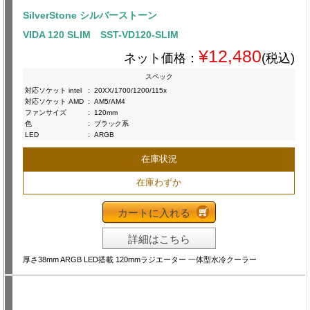
SilverStone シルバーストーン
VIDA 120 SLIM SST-VD120-SLIM
¥12,480
ネット価格：
(税込)
スペック
対応ソケット intel
:
20XX/1700/1200/115x
対応ソケット AMD
:
AM5/AM4
ファンサイズ
:
120mm
色
:
ブラック系
LED
:
ARGB
在庫状況
在庫わずか
カートに入れる
詳細はこちら
厚さ38mm ARGB LED搭載 120mmラジエーター 一体型水冷クーラー