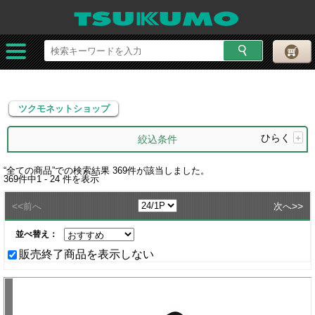
ツクモネットショップ
ツクモネットショップ
ひらく
+
絞込条件
“
全ての商品
”での検索結果
369
件が該当しました。
369
件中
1 - 24
件を表示
<<
>>
前へ
次へ
並べ替え：
販売終了商品を表示しない