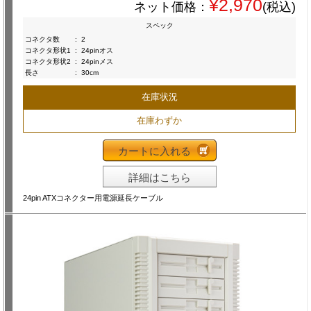
¥2,970
ネット価格：
(税込)
スペック
コネクタ数
:
2
コネクタ形状1
:
24pinオス
コネクタ形状2
:
24pinメス
長さ
:
30cm
在庫状況
在庫わずか
カートに入れる
詳細はこちら
24pin ATXコネクター用電源延長ケーブル