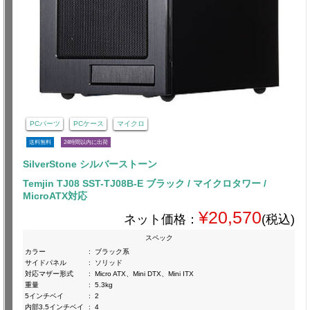
PCパーツ
PCケース
マイクロ
送料無料
24時間以内に出荷
SilverStone シルバーストーン
Temjin TJ08 SST-TJ08B-E ブラック / マイクロタワー /
MicroATX対応
¥20,570
ネット価格：
(税込)
スペック
カラー
:
ブラック系
サイドパネル
:
ソリッド
対応マザー形式
:
Micro ATX、Mini DTX、Mini ITX
重量
:
5.3kg
5インチベイ
:
2
内部3.5インチベイ
:
4