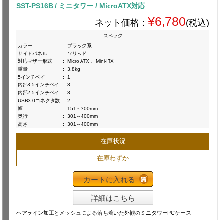
SST-PS16B / ミニタワー / MicroATX対応
¥6,780
ネット価格：
(税込)
スペック
カラー
:
ブラック系
サイドパネル
:
ソリッド
対応マザー形式
:
Micro ATX 、Mini-ITX
重量
:
3.8kg
5インチベイ
:
1
内部3.5インチベイ
:
3
内部2.5インチベイ
:
3
USB3.0コネクタ数
:
2
幅
:
151～200mm
奥行
:
301～400mm
高さ
:
301～400mm
在庫状況
在庫わずか
カートに入れる
詳細はこちら
ヘアライン加工とメッシュによる落ち着いた外観のミニタワーPCケース