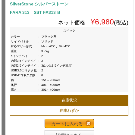
SilverStone シルバーストーン
FARA 313 SST-FA313-B
¥6,980
ネット価格：
(税込)
スペック
カラー
:
ブラック系
サイドパネル
:
ソリッド
対応マザー形式
:
Micro ATX 、Mini-ITX
重量
:
3.7kg
5インチベイ
:
2
内部3.5インチベイ
:
2
内部2.5インチベイ
:
3(1つは3.5インチ対応)
USB3.0コネクタ数
:
2
USB-Cコネクタ数
:
0
幅
:
151～200mm
奥行
:
401～500mm
高さ
:
301～400mm
在庫状況
在庫わずか
カートに入れる