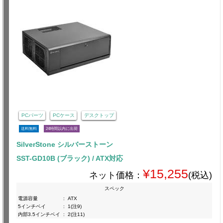
PCパーツ
PCケース
デスクトップ
送料無料
24時間以内に出荷
SilverStone シルバーストーン
SST-GD10B (ブラック) / ATX対応
¥15,255
ネット価格：
(税込)
スペック
電源容量
:
ATX
5インチベイ
:
1(注9)
内部3.5インチベイ
:
2(注11)