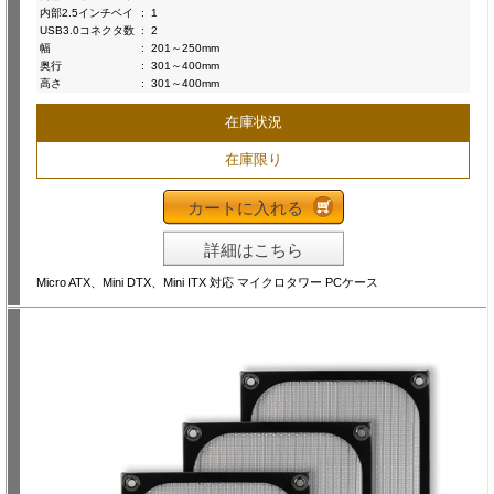
内部2.5インチベイ
:
1
USB3.0コネクタ数
:
2
幅
:
201～250mm
奥行
:
301～400mm
高さ
:
301～400mm
在庫状況
在庫限り
カートに入れる
詳細はこちら
Micro ATX、Mini DTX、Mini ITX 対応 マイクロタワー PCケース