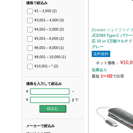
価格で絞込み
¥1～3,000
(2)
¥3,001～4,000
(3)
j5create ジェイファ
¥4,001～5,000
(2)
JCD384 Type-C パ
¥5,001～6,000
(2)
応 10 in 1万能マルチ
グレー
¥6,001～8,000
(1)
送料無料
¥8,001～10,000
(1)
¥10,
ネット価格：
¥10,001～*
(2)
在庫あり
最短
1〜3日
で出荷
価格を入力して絞込み
¥
～
¥
まで
メーカーで絞込み