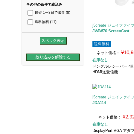
その他の条件で絞込み
最短 1〜3日で出荷
(8)
送料無料
(11)
j5create ジェイファ
JVAW76 ScreenCast
送料無料
¥10,
ネット価格：
在庫なし
ドングルレシーバー 4K
HDMI送受信機
j5create ジェイファ
JDA114
¥2,
ネット価格：
在庫なし
DisplayPort VGA ア