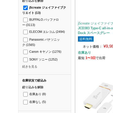
絞り込みを解除
j5create ジェイファイブク
リエイト
(13)
BUFFALO バッファロ
j5create ジェイファ
ー
(3113)
JCD383 Type-C all-in-
ELECOM エレコム
(2494)
Dock スペースグレー
送料無料
Panasonic パナソニッ
ク
(1565)
¥9,
ネット価格：
Canon キヤノン
(1276)
在庫あり
最短
1〜3日
で出荷
SONY ソニー
(1252)
続きを見る
在庫状況で絞込み
絞り込みを解除
在庫あり
(8)
在庫なし
(5)