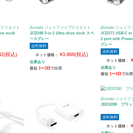
イブクリエイト
j5create ジェイファイブクリエイト
j5create ジェ
one multi
JCD348 5-in-1 Ultra drive dock スペ
JCD371 USB-C to
ースグレー
2 port with Pow
グレー
送料無料
送料無料
982(税込)
¥3,868(税込)
ネット価格：
ネット価格：
在庫あり
在庫あり
最短
1〜3日
で出荷
最短
1〜3日
で出
j5create ジェ
JDD320B ブラ
送料無料
ネット価格：