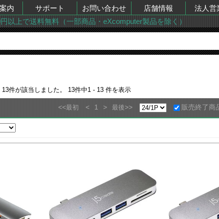
案内
サポート
お問い合わせ
店舗情報
法人営
00円以上で送料無料（一部商品・eXcomputer製品を除く）
果
13
件が該当しました。
13
件中
1 - 13
件を表示
<<
<
1
>
>>
販売終了商
最初
最後