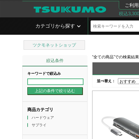
ご利用
税込3,3
カテゴリから探す
ツクモネットショップ
“
全ての商品
”での検索結
絞込条件
キーワードで絞込み
並べ替え：
商品カテゴリ
ハードウェア
サプライ