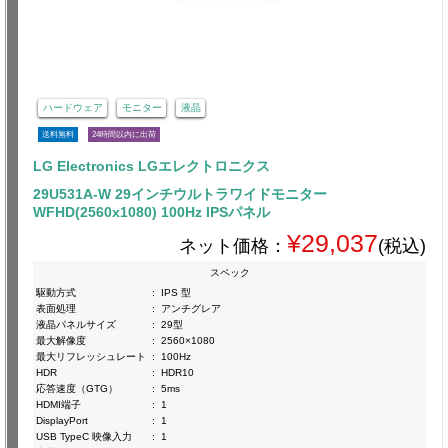
ハードウェア
モニター
液晶
送料無料
24時間以内に出荷
LG Electronics LGエレクトロニクス
29U531A-W 29インチウルトラワイドモニター
WFHD(2560x1080) 100Hz IPSパネル
¥29,037
ネット価格：
(税込)
スペック
駆動方式
:
IPS 型
表面処理
:
アンチグレア
液晶パネルサイズ
:
29型
最大解像度
:
2560×1080
最大リフレッシュレート
:
100Hz
HDR
:
HDR10
応答速度（GTG）
:
5ms
HDMI端子
:
1
DisplayPort
:
1
USB TypeC 映像入力
:
1