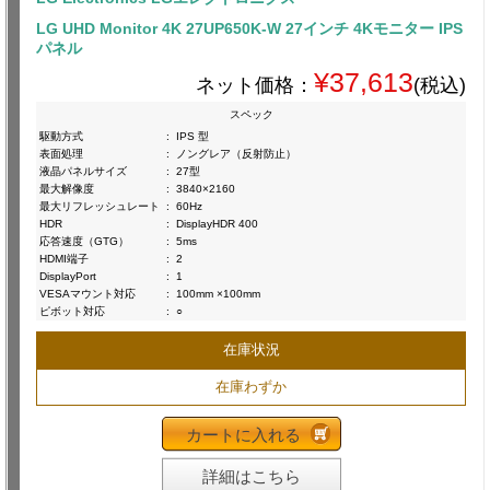
LG UHD Monitor 4K 27UP650K-W 27インチ 4Kモニター IPS
パネル
¥37,613
ネット価格：
(税込)
スペック
駆動方式
:
IPS 型
表面処理
:
ノングレア（反射防止）
液晶パネルサイズ
:
27型
最大解像度
:
3840×2160
最大リフレッシュレート
:
60Hz
HDR
:
DisplayHDR 400
応答速度（GTG）
:
5ms
HDMI端子
:
2
DisplayPort
:
1
VESAマウント対応
:
100mm ×100mm
ピボット対応
:
○
在庫状況
在庫わずか
カートに入れる
詳細はこちら