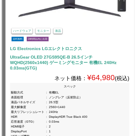
ハードウェア
モニター
液晶
送料無料
24時間以内に出荷
LG Electronics LGエレクトロニクス
UltraGear OLED 27GS95QE-B 26.5インチ
WQHD(2560x1440) ゲーミングモニター 有機EL 240Hz
0.03ms(GTG)
¥64,980
ネット価格：
(税込)
スペック
駆動方式
:
有機EL
表面処理
:
ノングレア（反射防止）
液晶パネルサイズ
:
26.5型
最大解像度
:
2560×1440
最大リフレッシュレート
:
240Hz
HDR
:
DisplayHDR True Black 400
応答速度（GTG）
:
0.03ms
HDMI端子
:
2
DisplayPort
:
1