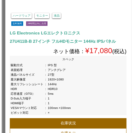
ハードウェア
モニター
液晶
送料無料
24時間以内に出荷
LG Electronics LGエレクトロニクス
27U411B-B 27インチ フルHDモニター 144Hz IPSパネル
¥17,080
ネット価格：
(税込)
スペック
駆動方式
:
IPS 型
表面処理
:
アンチグレア
液晶パネルサイズ
:
27型
最大解像度
:
1920×1080
最大リフレッシュレート
:
144Hz
HDR
:
HDR10
応答速度（GTG）
:
5ms
D-Sub入力端子
:
1
HDMI端子
:
1
VESAマウント対応
:
100mm ×100mm
ピボット対応
:
×
在庫状況