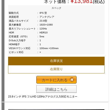
¥13,981
ネット価格：
(税込)
スペック
駆動方式
:
IPS 型
表面処理
:
アンチグレア
液晶パネルサイズ
:
23.8型
最大解像度
:
1920×1080
最大リフレッシュレート
:
120Hz
HDR
:
HDR10
応答速度（GTG）
:
5ms
D-Sub入力端子
:
1
HDMI端子
:
1
VESAマウント対応
:
100mm ×100mm
ピボット対応
:
×
在庫状況
在庫限り
カートに入れる
詳細はこちら
23.8インチ IPS フルHD 120Hzアナログ入力対応モニター