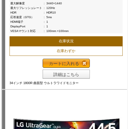
最大解像度
:
3440×1440
最大リフレッシュレート
:
120Hz
HDR
:
HDR10
応答速度（GTG）
:
5ms
HDMI端子
:
1
DisplayPort
:
1
VESAマウント対応
:
100mm ×100mm
在庫状況
在庫わずか
カートに入れる
詳細はこちら
34インチ 1800R 曲面型 ウルトラワイドモニター