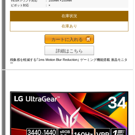
VESAマウント対応
:
100mm ×100mm
ピボット対応
:
×
在庫状況
在庫あり
カートに入れる
詳細はこちら
残像感を軽減する｢1ms Motion Blur Reduction｣ ゲーミング機能搭載 液晶モニタ
ー