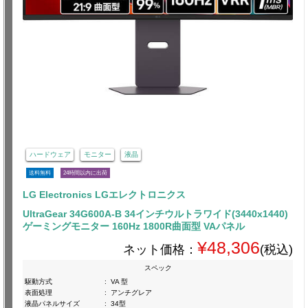
ハードウェア
モニター
液晶
送料無料
24時間以内に出荷
LG Electronics LGエレクトロニクス
UltraGear 34G600A-B 34インチウルトラワイド(3440x1440)
ゲーミングモニター 160Hz 1800R曲面型 VAパネル
¥48,306
ネット価格：
(税込)
スペック
駆動方式
:
VA 型
表面処理
:
アンチグレア
液晶パネルサイズ
:
34型