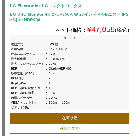
LG Electronics LGエレクトロニクス
LG UHD Monitor 4K 27UP850K-W 27インチ 4Kモニター IPS
パネル HDR400
¥47,058
ネット価格：
(税込)
スペック
駆動方式
:
IPS 型
表面処理
:
アンチグレア
液晶パネルサイズ
:
27型
最大解像度
:
3840×2160
最大リフレッシュレート
:
60Hz
HDR
:
DisplayHDR 400
応答速度（GTG）
:
5ms
HDMI端子
:
2
DisplayPort
:
1
USB TypeC 映像入力
:
1
USB TypeC 給電
:
90W
内蔵スピーカー
:
5W×2
VESAマウント対応
:
100mm ×100mm
ピボット対応
:
○
在庫状況
在庫わずか