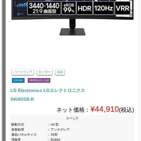
ハードウェア
モニター
液晶
送料無料
24時間以内に出荷
LG Electronics LGエレクトロニクス
34U601B-B
¥44,910
ネット価格：
(税込)
スペック
駆動方式
:
VA 型
表面処理
:
アンチグレア
液晶パネルサイズ
:
34型
湾曲率
:
R1800