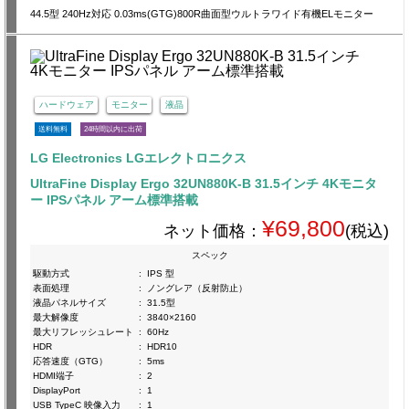
44.5型 240Hz対応 0.03ms(GTG)800R曲面型ウルトラワイド有機ELモニター
ハードウェア
モニター
液晶
送料無料
24時間以内に出荷
LG Electronics LGエレクトロニクス
UltraFine Display Ergo 32UN880K-B 31.5インチ 4Kモニタ
ー IPSパネル アーム標準搭載
¥69,800
ネット価格：
(税込)
スペック
駆動方式
:
IPS 型
表面処理
:
ノングレア（反射防止）
液晶パネルサイズ
:
31.5型
最大解像度
:
3840×2160
最大リフレッシュレート
:
60Hz
HDR
:
HDR10
応答速度（GTG）
:
5ms
HDMI端子
:
2
DisplayPort
:
1
USB TypeC 映像入力
:
1