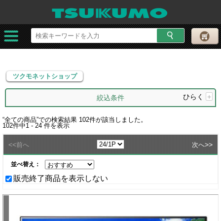
ツクモネットショップ
ツクモネットショップ
ひらく
+
絞込条件
“
全ての商品
”での検索結果
102
件が該当しました。
102
件中
1 - 24
件を表示
<<
>>
前へ
次へ
並べ替え：
販売終了商品を表示しない