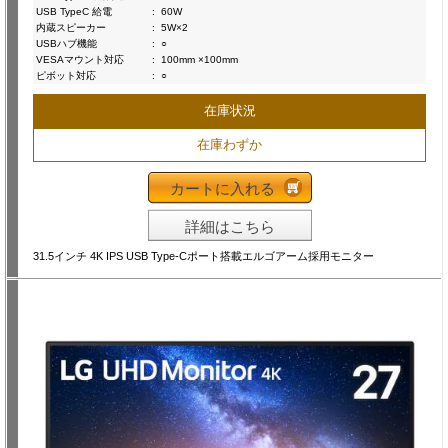
USB TypeC 給電
:
60W
内蔵スピーカー
:
5W×2
USBハブ機能
:
○
VESAマウント対応
:
100mm ×100mm
ピボット対応
:
○
在庫状況
在庫わずか
カートに入れる
詳細はこちら
31.5インチ 4K IPS USB Type-Cポート搭載エルゴアーム採用モニター