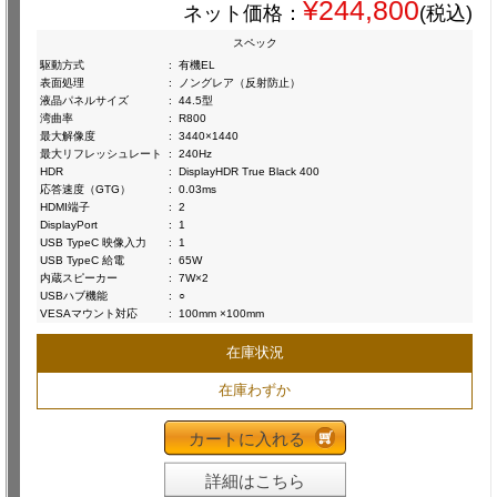
¥244,800
ネット価格：
(税込)
スペック
駆動方式
:
有機EL
表面処理
:
ノングレア（反射防止）
液晶パネルサイズ
:
44.5型
湾曲率
:
R800
最大解像度
:
3440×1440
最大リフレッシュレート
:
240Hz
HDR
:
DisplayHDR True Black 400
応答速度（GTG）
:
0.03ms
HDMI端子
:
2
DisplayPort
:
1
USB TypeC 映像入力
:
1
USB TypeC 給電
:
65W
内蔵スピーカー
:
7W×2
USBハブ機能
:
○
VESAマウント対応
:
100mm ×100mm
在庫状況
在庫わずか
カートに入れる
詳細はこちら