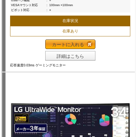
USBハブ機能
:
○
VESAマウント対応
:
100mm ×100mm
ピボット対応
:
○
在庫状況
在庫あり
カートに入れる
詳細はこちら
応答速度0.03ms ゲーミングモニター