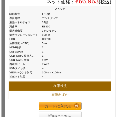
¥66,963
ネット価格：
(税込)
スペック
駆動方式
:
IPS 型
表面処理
:
アンチグレア
液晶パネルサイズ
:
34型
湾曲率
:
R3800
最大解像度
:
3440×1440
最大リフレッシュレート
:
100Hz
HDR
:
HDR10
応答速度（GTG）
:
5ms
HDMI端子
:
2
DisplayPort
:
1
USB TypeC 映像入力
:
1
USB TypeC 給電
:
96W
内蔵スピーカー
:
7W×2
KVMスイッチ
:
○
VESAマウント対応
:
100mm ×100mm
ピボット対応
:
×
在庫状況
在庫わずか
カートに入れる
詳細はこちら