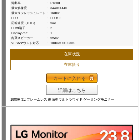
湾曲率
:
R1800
最大解像度
:
3440×1440
最大リフレッシュレート
:
160Hz
HDR
:
HDR10
応答速度（GTG）
:
5ms
HDMI端子
:
2
DisplayPort
:
1
内蔵スピーカー
:
5W×2
VESAマウント対応
:
100mm ×100mm
在庫状況
在庫限り
カートに入れる
詳細はこちら
1800R 3辺フレームレス 曲面型ウルトラワイド ゲーミングモニター