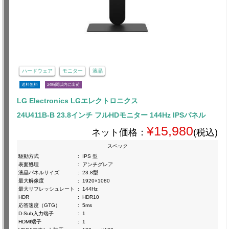
ハードウェア
モニター
液晶
送料無料
24時間以内に出荷
LG Electronics LGエレクトロニクス
24U411B-B 23.8インチ フルHDモニター 144Hz IPSパネル
¥15,980
ネット価格：
(税込)
スペック
駆動方式
:
IPS 型
表面処理
:
アンチグレア
液晶パネルサイズ
:
23.8型
最大解像度
:
1920×1080
最大リフレッシュレート
:
144Hz
HDR
:
HDR10
応答速度（GTG）
:
5ms
D-Sub入力端子
:
1
HDMI端子
:
1