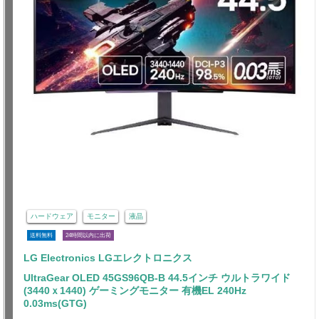
ハードウェア
モニター
液晶
送料無料
24時間以内に出荷
LG Electronics LGエレクトロニクス
UltraGear OLED 45GS96QB-B 44.5インチ ウルトラワイド
(3440ｘ1440) ゲーミングモニター 有機EL 240Hz
0.03ms(GTG)