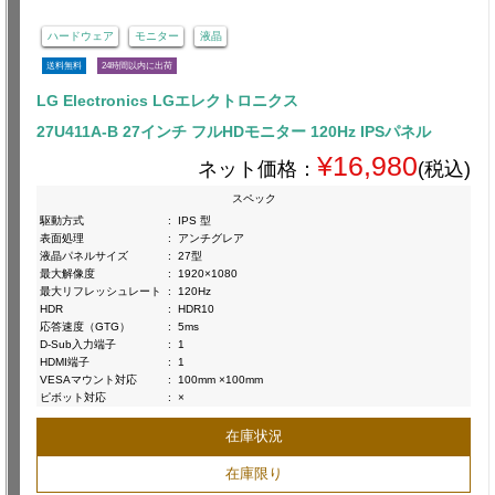
ハードウェア
モニター
液晶
送料無料
24時間以内に出荷
LG Electronics LGエレクトロニクス
27U411A-B 27インチ フルHDモニター 120Hz IPSパネル
¥16,980
ネット価格：
(税込)
スペック
駆動方式
:
IPS 型
表面処理
:
アンチグレア
液晶パネルサイズ
:
27型
最大解像度
:
1920×1080
最大リフレッシュレート
:
120Hz
HDR
:
HDR10
応答速度（GTG）
:
5ms
D-Sub入力端子
:
1
HDMI端子
:
1
VESAマウント対応
:
100mm ×100mm
ピボット対応
:
×
在庫状況
在庫限り