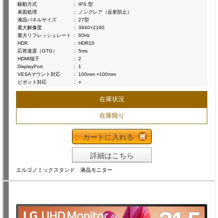
駆動方式
:
IPS 型
表面処理
:
ノングレア（反射防止）
液晶パネルサイズ
:
27型
最大解像度
:
3840×2160
最大リフレッシュレート
:
60Hz
HDR
:
HDR10
応答速度（GTG）
:
5ms
HDMI端子
:
2
DisplayPort
:
1
VESAマウント対応
:
100mm ×100mm
ピボット対応
:
○
在庫状況
在庫限り
カートに入れる
詳細はこちら
エルゴノミックスタンド 液晶モニター