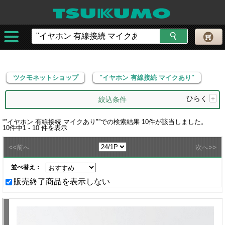
ツクモネットショップ
"イヤホン 有線接続 マイクあり"
ツクモネットショップ
"イヤホン 有線接続 マイクあり"
ひらく
+
絞込条件
“
"イヤホン 有線接続 マイクあり"
”での検索結果
10
件が該当しました。
10
件中
1 - 10
件を表示
<<
>>
前へ
次へ
並べ替え：
販売終了商品を表示しない