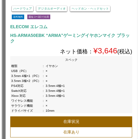
ハードウェア
デジタルオーディオ
ヘッドホン・ヘッドセット
送料無料
最短 1〜3日で出荷
ELECOM エレコム
HS-ARMA50EBK “ARMA”ゲーミングイヤホンマイク ブラッ
ク
¥3,646
ネット価格：
(税込)
スペック
種類
:
イヤホン
USB（PC）
:
×
3.5mm 4極×1（PC）
:
○
3.5mm 3極×2（PC）
:
○
PS4対応
:
3.5mm 4極×1
Switch対応
:
3.5mm 4極×1
Xbox 対応
:
3.5mm 4極×1
ワイヤレス機能
:
×
サラウンド機能
:
×
ドライバサイズ
:
10mm
在庫状況
在庫あり