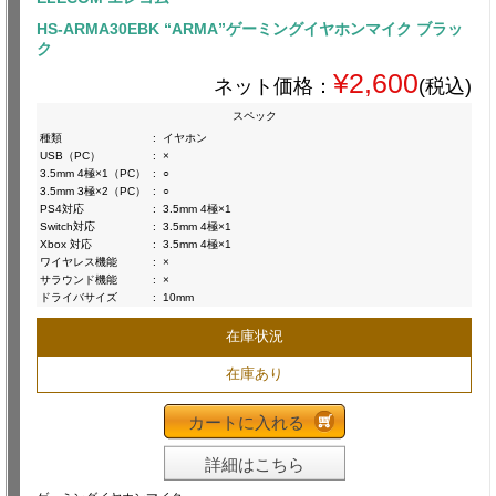
HS-ARMA30EBK “ARMA”ゲーミングイヤホンマイク ブラッ
ク
¥2,600
ネット価格：
(税込)
スペック
種類
:
イヤホン
USB（PC）
:
×
3.5mm 4極×1（PC）
:
○
3.5mm 3極×2（PC）
:
○
PS4対応
:
3.5mm 4極×1
Switch対応
:
3.5mm 4極×1
Xbox 対応
:
3.5mm 4極×1
ワイヤレス機能
:
×
サラウンド機能
:
×
ドライバサイズ
:
10mm
在庫状況
在庫あり
カートに入れる
詳細はこちら