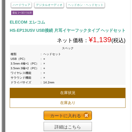
ハードウェア
デジタルオーディオ
ヘッドホン・ヘッドセット
最短 1〜3日で出荷
ELECOM エレコム
HS-EP13USV USB接続 片耳イヤーフックタイプ ヘッドセット
¥1,139
ネット価格：
(税込)
スペック
種類
:
ヘッドセット
USB（PC）
:
○
3.5mm 4極×1（PC）
:
×
3.5mm 3極×2（PC）
:
○
ワイヤレス機能
:
×
サラウンド機能
:
×
ドライバサイズ
:
14.2mm
在庫状況
在庫あり
カートに入れる
詳細はこちら