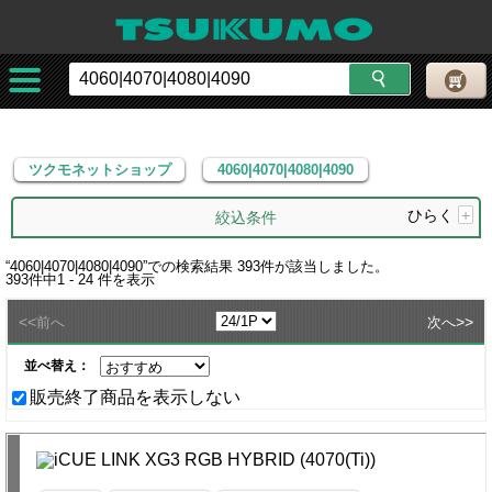
ツクモネットショップ
4060|4070|4080|4090
ツクモネットショップ
4060|4070|4080|4090
ひらく
+
絞込条件
“
4060|4070|4080|4090
”での検索結果
393
件が該当しました。
393
件中
1 - 24
件を表示
<<
>>
前へ
次へ
並べ替え：
販売終了商品を表示しない