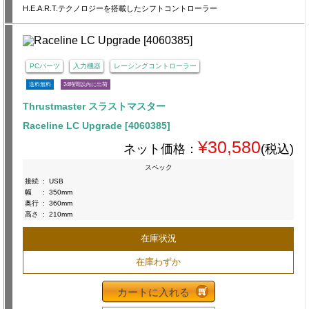
H.E.A.R.T.テクノロジーを搭載したシフトコントローラー
PCパーツ
入力機器
レーシングコントローラー
送料無料
24時間以内に出荷
Thrustmaster スラストマスター
Raceline LC Upgrade [4060385]
¥30,580
ネット価格：
(税込)
スペック
接続
:
USB
幅
:
350mm
奥行
:
360mm
高さ
:
210mm
在庫状況
在庫わずか
カートに入れる