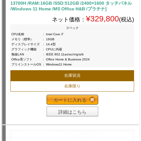
13700H /RAM:16GB /SSD:512GB /2400×1600 タッチパネル
/Windows 11 Home /MS Office H&B /プラチナ]
¥329,800
ネット価格：
(税込)
スペック
CPU名称
:
Intel Core i7
メモリ（標準）
:
16GB
ディスプレイサイズ
:
14.4型
グラフィック機能
:
CPUに内蔵
無線LAN
:
IEEE 802.11ax/ac/n/g/a/b
Office系ソフト
:
Office Home & Business 2024
プリインストールOS
:
Windows11 Home
在庫状況
在庫限り
カートに入れる
詳細はこちら