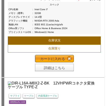
スペック
CPU名称
:
Intel Core i7
メモリ（標準）
:
32GB
ディスプレイサイズ
:
14.4型
グラフィック機能
:
NVIDIA RTX 2000 Ada
無線LAN
:
IEEE 802.11ax/ac/n/g/a/b
Office系ソフト
:
Office Home & Business 2024
プリインストールOS
:
Windows11 Home
在庫状況
在庫限り
カートに入れる
詳細はこちら
サプライ
ケーブル
内蔵電源ケーブル
24時間以内に出荷