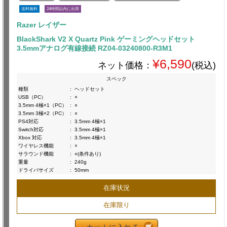
送料無料
24時間以内に出荷
Razer レイザー
BlackShark V2 X Quartz Pink ゲーミングヘッドセット
3.5mmアナログ有線接続 RZ04-03240800-R3M1
¥6,590
ネット価格：
(税込)
スペック
種類
:
ヘッドセット
USB（PC）
:
×
3.5mm 4極×1（PC）
:
○
3.5mm 3極×2（PC）
:
○
PS4対応
:
3.5mm 4極×1
Switch対応
:
3.5mm 4極×1
Xbox 対応
:
3.5mm 4極×1
ワイヤレス機能
:
×
サラウンド機能
:
○(条件あり)
重量
:
240g
ドライバサイズ
:
50mm
在庫状況
在庫限り