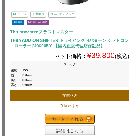
PCパーツ
入力機器
ジョイスティック
送料無料
24時間以内に出荷
Thrustmaster スラストマスター
TH8A ADD-ON SHIFTER ドライビング Hパターン シフトコン
トローラー [4060059] 【国内正規代理店保証品】
¥39,800
ネット価格：
(税込)
スペック
接続
:
USB
幅
:
250mm
奥行
:
160mm
高さ
:
320mm
在庫状況
在庫わずか
カートに入れる
詳細はこちら