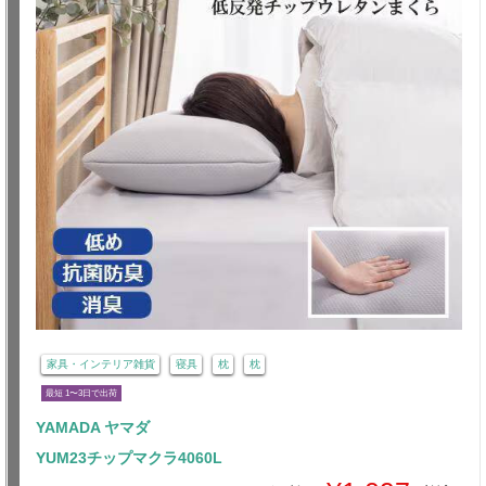
家具・インテリア雑貨
寝具
枕
枕
最短 1〜3日で出荷
YAMADA ヤマダ
YUM23チップマクラ4060L