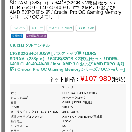
PCパーツ
メモリー
デスクトップ向け
DDR5 DIMM
送料無料
24時間以内に出荷
Crucial クルーシャル
CP2K32G64C40U5W [デスクトップ用 / DDR5
SDRAM（288pin） / 64GB(32GB × 2枚組)セット / DDR5-
6400 CL40-40-40-80 / Intel XMP 3.0 および AMD EXPO 両対
応 / Crucial Pro OC Gaming Memoryシリーズ / OCメモリー]
¥107,980
ネット価格：
(税込)
スペック
対応
:
DDR5-6400 (PC5-51200)
クロック表記
:
オーバークロック
容量
:
64GB（32GB×2枚組）
ピン数
:
288ピン
メモリタイミング CL-RCD-RP-RAS
:
40-40-40-80
拡張メモリプロファイル
:
XMP 3.0 / AMD EXPO 両対応
動作電圧
:
1.35V
チップメーカー
:
Micron
カラー
:
ホワイト