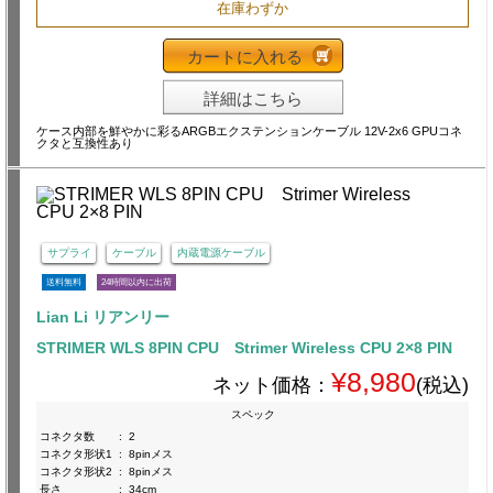
在庫わずか
カートに入れる
詳細はこちら
ケース内部を鮮やかに彩るARGBエクステンションケーブル 12V-2x6 GPUコネ
クタと互換性あり
サプライ
ケーブル
内蔵電源ケーブル
送料無料
24時間以内に出荷
Lian Li リアンリー
STRIMER WLS 8PIN CPU Strimer Wireless CPU 2×8 PIN
¥8,980
ネット価格：
(税込)
スペック
コネクタ数
:
2
コネクタ形状1
:
8pinメス
コネクタ形状2
:
8pinメス
長さ
:
34cm