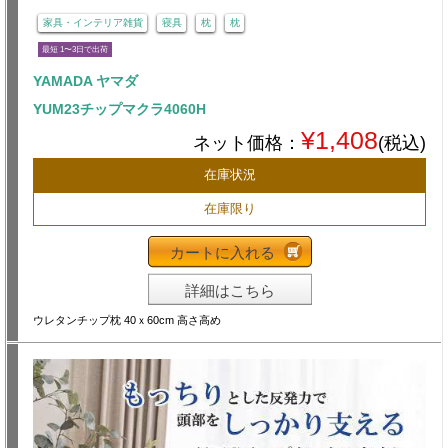
家具・インテリア雑貨
寝具
枕
枕
最短 1〜3日で出荷
YAMADA ヤマダ
YUM23チップマクラ4060H
¥1,408
ネット価格：
(税込)
在庫状況
在庫限り
カートに入れる
詳細はこちら
ウレタンチップ枕 40ｘ60cm 高さ高め