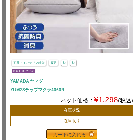
家具・インテリア雑貨
寝具
枕
枕
最短 1〜3日で出荷
YAMADA ヤマダ
YUM23チップマクラ4060R
¥1,298
ネット価格：
(税込)
在庫状況
在庫限り
カートに入れる