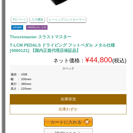
PCパーツ
入力機器
レーシングコントローラー
送料無料
24時間以内に出荷
Thrustmaster スラストマスター
T-LCM PEDALS ドライビング フットペダル メタル仕様
[4060121] 【国内正規代理店保証品】
¥44,800
ネット価格：
(税込)
スペック
接続
:
USB
幅
:
330mm
奥行
:
380mm
高さ
:
220mm
在庫状況
在庫わずか
カートに入れる