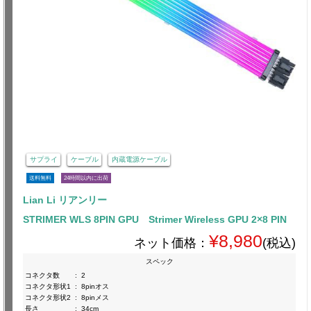
サプライ
ケーブル
内蔵電源ケーブル
送料無料
24時間以内に出荷
Lian Li リアンリー
STRIMER WLS 8PIN GPU Strimer Wireless GPU 2×8 PIN
¥8,980
ネット価格：
(税込)
スペック
コネクタ数
:
2
コネクタ形状1
:
8pinオス
コネクタ形状2
:
8pinメス
長さ
:
34cm