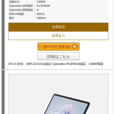
定格出力
:
1300W
Cybenetics 効率認証
:
PLATINUM
Cybenetics 静音認証
:
A
80PLUS認証
:
GOLD
奥行
:
180mm
在庫状況
在庫あり
カートに入れる
詳細はこちら
ATX 3.1対応 80PLUS GOLD認証 Cybenetics PLATINUM認証 1300W電源