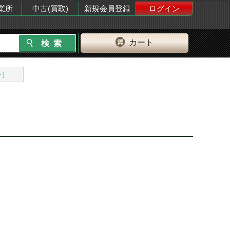
業所
中古(買取)
新規会員登録
ログイン
カート
ー）