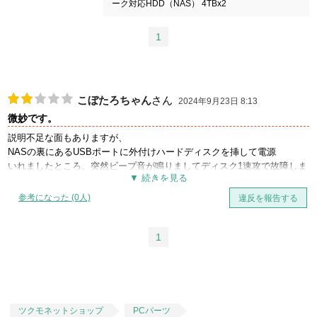
ーク対応HDD（NAS） 4TBx2
1
こぼたろちゃん
さん
2024年9月23日 8:13
微妙です。
説明不足な面もありますが、
NASの裏にあるUSBポートに外付けハードディスクを挿して電源
いれましたところ、突然ビープ音が鳴りましてディスク1速攻で故障しま
した。購入して3日であります。
はっきり言いまして、説明不足です。
参考になった (0人)
違反を報告する
1
ツクモネットショップ
PCパーツ