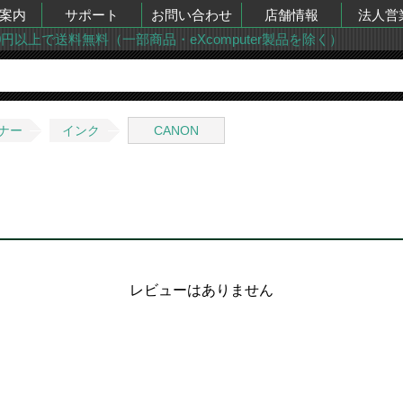
案内
サポート
お問い合わせ
店舗情報
法人営
00円以上で送料無料（一部商品・eXcomputer製品を除く）
ナー
インク
CANON
レビューはありません