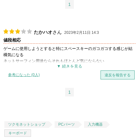
1
たかハオ
さん
2023年2月11日 14:3
値段相応
ゲームに使用しようとすると特にスペースキーのガコガコする感じが結
構気になる
ネットサーフィン用途ならそれもほとんど気にならない
参考になった (0人)
違反を報告する
予備や繋ぎとしては価格を考えると満足できるだろう
1
ツクモネットショップ
PCパーツ
入力機器
キーボード