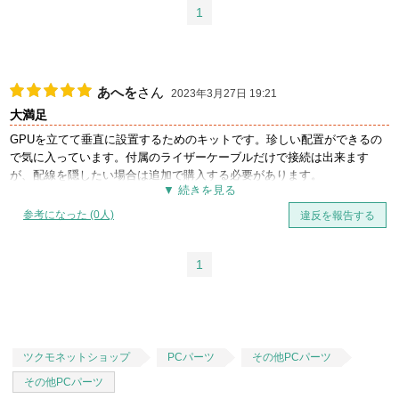
1
あへを
さん
2023年3月27日 19:21
大満足
GPUを立てて垂直に設置するためのキットです。珍しい配置ができるの
で気に入っています。付属のライザーケーブルだけで接続は出来ます
が、配線を隠したい場合は追加で購入する必要があります。
使用時、ケース内GPUからケース外までDPやHDMIを延長するケーブル
があると便利です。
参考になった (0人)
違反を報告する
1
ツクモネットショップ
PCパーツ
その他PCパーツ
その他PCパーツ